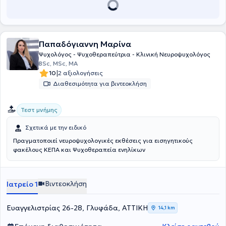
και .WAIS IV. Παρέχει πρακτική άσκηση σε φοιτητές πανεπιστημίων.
Τέλος, συμμετέχει σε πολλά συνέδρια νευρολογικού ή
παιδοψυχολογικού ενδιαφέροντος ενώ, παράλληλα, παραδίδει
εκπαιδευτικά σεμινάρια σε διάφορα πιστοποιημένα ιδιωτικά
Παπαδόγιαννη Μαρίνα
κέντρα.
Ψυχολόγος - Ψυχοθεραπεύτρια - Κλινική Νευροψυχολόγος
BSc, MSc, MA
|
10
2 αξιολογήσεις
Διαθεσιμότητα για βιντεοκλήση
Τεστ μνήμης
Σχετικά με την ειδικό
Πραγματοποιεί νευροψυχολογικές εκθέσεις για εισηγητικούς
φακέλους ΚΕΠΑ και Ψυχοθεραπεία ενηλίκων
Βιντεοκλήση
Ιατρείο 1
Ευαγγελιστρίας 26-28, Γλυφάδα, ΑΤΤΙΚΗ
14,1 km