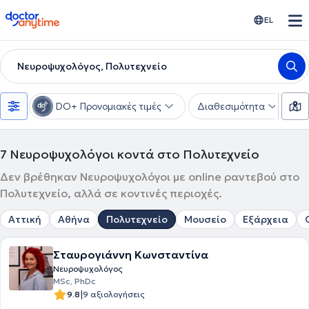
doctoranytime
EL
Νευροψυχολόγος, Πολυτεχνείο
DO+ Προνομιακές τιμές
Διαθεσιμότητα
Υ
7
Νευροψυχολόγοι κοντά στο Πολυτεχνείο
Δεν βρέθηκαν Νευροψυχολόγοι με online ραντεβού στο
Πολυτεχνείο, αλλά σε κοντινές περιοχές.
Αττική
Αθήνα
Πολυτεχνείο
Μουσείο
Εξάρχεια
Σταυρογιάννη Κωνσταντίνα
Νευροψυχολόγος
MSc, PhDc
|
9.8
9 αξιολογήσεις