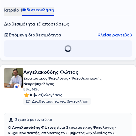
Ψυχιατρικής Κλινικής του Πανεπιστημίου Αθηνών. Προσφέρει
ατομικές ψυχοθεραπευτικές συνεδρίες ενηλίκων και εφήβων στο
Βιντεοκλήση
Ιατρείο 1
πλαίσιο αιτημάτων που αφορούν σε άγχος, φοβίες, κρίσεις
πανικού, καταθλιπτική διάθεση, διατροφικές διαταραχές,
Διαθεσιμότητα εξ αποστάσεως
διαχείριση πένθους και διαχείριση διαπροσωπικών δυσκολιών.
Επόμενη διαθεσιμότητα
Κλείσε ραντεβού
Αγγελακούδης Φώτιος
Στρατιωτικός Ψυχολόγος - Ψυχοθεραπευτής,
Νευροψυχολόγος
BSc, MSc
|
10
4 αξιολογήσεις
Διαθεσιμότητα για βιντεοκλήση
Σχετικά με τον ειδικό
Ο
Αγγελακούδης Φώτιος
είναι
Στρατιωτικός Ψυχολόγος -
Ψυχοθεραπευτής
, απόφοιτος του Τμήματος Ψυχολογίας του