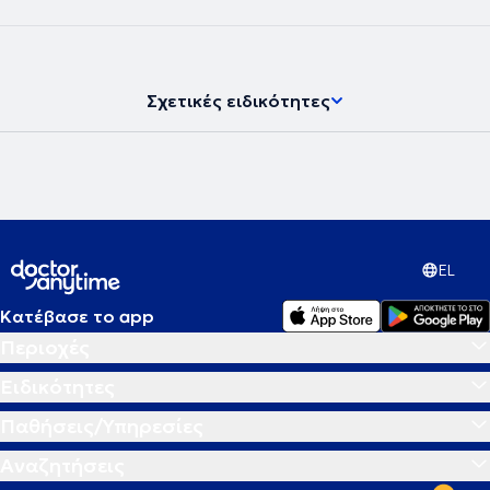
νευροψυχολόγος και διατηρεί ιδιωτικό γραφείο, παρέχοντας
υπηρεσίες νευροψυχολογίας στο πλαίσιο διάγνωσης,
παρακολούθησης και αποκατάστασης νοητικών και
συμπεριφορικών δυσλειτουργιών σε εφήβους και ενήλικες.
Σχετικές ειδικότητες
EL
Κατέβασε το app
Περιοχές
Ειδικότητες
Παθήσεις/Υπηρεσίες
Αναζητήσεις