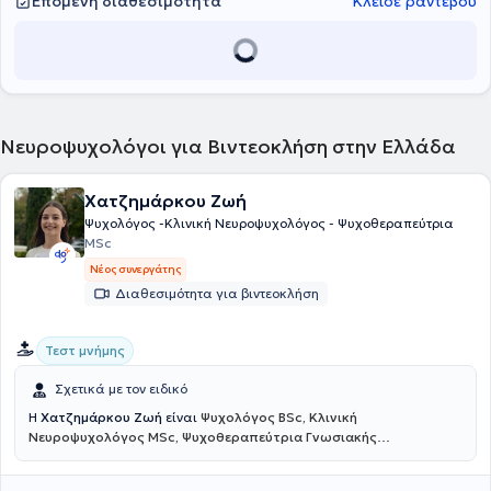
Επόμενη διαθεσιμότητα
Κλείσε ραντεβού
Νευροψυχολόγοι για Βιντεοκλήση στην Ελλάδα
Χατζημάρκου Ζωή
Ψυχολόγος -Κλινική Νευροψυχολόγος - Ψυχοθεραπεύτρια
MSc
Νέος συνεργάτης
Διαθεσιμότητα για βιντεοκλήση
Τεστ μνήμης
Σχετικά με τον ειδικό
Η
Χατζημάρκου Ζωή
είναι
Ψυχολόγος BSc, Κλινική
Νευροψυχολόγος MSc, Ψυχοθεραπεύτρια Γνωσιακής
Συμπεριφοριστικής Θεραπείας
και πραγματοποιεί διαδικτυακές
συνεδρίες. Είναι αριστούχος απόφοιτη του Αριστοτελείου