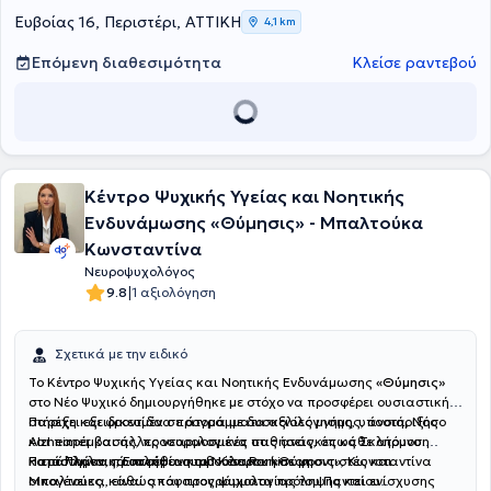
Ευβοίας 16, Περιστέρι, ΑΤΤΙΚΗ
4,1 km
Επόμενη διαθεσιμότητα
Κλείσε ραντεβού
Κέντρο Ψυχικής Υγείας και Νοητικής
Ενδυνάμωσης «Θύμησις» - Μπαλτούκα
Κωνσταντίνα
Νευροψυχολόγος
|
9.8
1 αξιολόγηση
Σχετικά με την ειδικό
Το Κέντρο Ψυχικής Υγείας και Νοητικής Ενδυνάμωσης
«Θύμησις»
στο Νέο Ψυχικό δημιουργήθηκε με στόχο να προσφέρει ουσιαστική
στήριξη και φροντίδα σε άτομα με δυσκολίες μνήμης, άνοια, Νόσο
Παρέχει εξειδικευμένα προγράμματα αξιολόγησης, υποστήριξης
Alzheimer και άλλες νευρολογικές παθήσεις, όπως Σκλήρυνση
και παρέμβασης, προσαρμοσμένα στις ανάγκες κάθε ατόμου.
κατά Πλάκας, Επιληψία και Νόσο Parkinson.
Παράλληλα, προσφέρει συμβουλευτική σε φροντιστές και
Η επιστημονικά υπεύθυνη του Κέντρου «Θύμησις», Κωνσταντίνα
οικογένειες, καθώς και προγράμματα πρόληψης και ενίσχυσης
Μπαλτούκα, είναι απόφοιτος ψυχολογίας του Παντείου