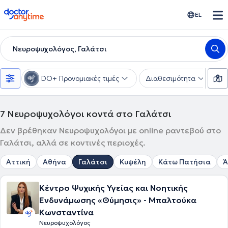
doctoranytime
EL
Νευροψυχολόγος, Γαλάτσι
DO+ Προνομιακές τιμές
Διαθεσιμότητα
Υ
7
Νευροψυχολόγοι κοντά στο Γαλάτσι
Δεν βρέθηκαν Νευροψυχολόγοι με online ραντεβού στο
Γαλάτσι, αλλά σε κοντινές περιοχές.
Αττική
Αθήνα
Γαλάτσι
Κυψέλη
Κάτω Πατήσια
Ά
Κέντρο Ψυχικής Υγείας και Νοητικής
Ενδυνάμωσης «Θύμησις» - Μπαλτούκα
Κωνσταντίνα
Νευροψυχολόγος