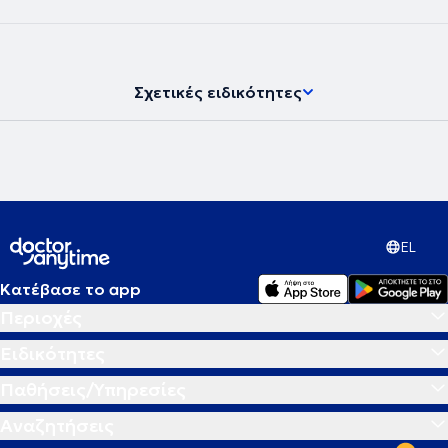
νευροψυχολόγος και διατηρεί ιδιωτικό γραφείο, παρέχοντας
υπηρεσίες νευροψυχολογίας στο πλαίσιο διάγνωσης,
παρακολούθησης και αποκατάστασης νοητικών και
συμπεριφορικών δυσλειτουργιών σε εφήβους και ενήλικες.
Σχετικές ειδικότητες
EL
Κατέβασε το app
Περιοχές
Ειδικότητες
Παθήσεις/Υπηρεσίες
Αναζητήσεις