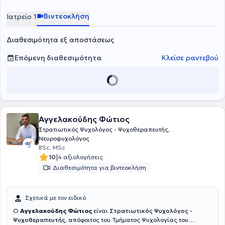
Ψυχιατρικής Κλινικής του Πανεπιστημίου Αθηνών. Προσφέρει
ατομικές ψυχοθεραπευτικές συνεδρίες ενηλίκων και εφήβων στο
Βιντεοκλήση
Ιατρείο 1
πλαίσιο αιτημάτων που αφορούν σε άγχος, φοβίες, κρίσεις
πανικού, καταθλιπτική διάθεση, διατροφικές διαταραχές,
Διαθεσιμότητα εξ αποστάσεως
διαχείριση πένθους και διαχείριση διαπροσωπικών δυσκολιών.
Επόμενη διαθεσιμότητα
Κλείσε ραντεβού
Αγγελακούδης Φώτιος
Στρατιωτικός Ψυχολόγος - Ψυχοθεραπευτής,
Νευροψυχολόγος
BSc, MSc
|
10
4 αξιολογήσεις
Διαθεσιμότητα για βιντεοκλήση
Σχετικά με τον ειδικό
Ο
Αγγελακούδης Φώτιος
είναι
Στρατιωτικός Ψυχολόγος -
Ψυχοθεραπευτής
, απόφοιτος του Τμήματος Ψυχολογίας του