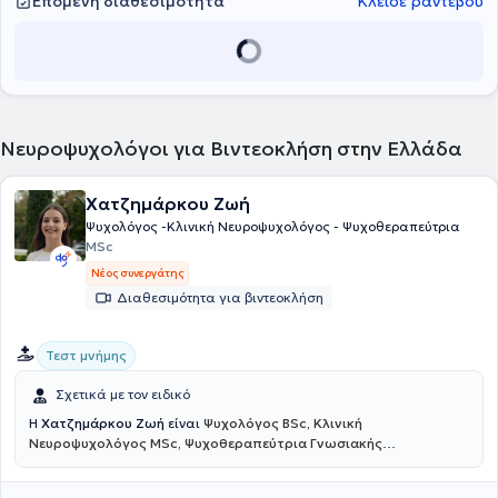
Επόμενη διαθεσιμότητα
Κλείσε ραντεβού
Νευροψυχολόγοι για Βιντεοκλήση στην Ελλάδα
Χατζημάρκου Ζωή
Ψυχολόγος -Κλινική Νευροψυχολόγος - Ψυχοθεραπεύτρια
MSc
Νέος συνεργάτης
Διαθεσιμότητα για βιντεοκλήση
Τεστ μνήμης
Σχετικά με τον ειδικό
Η
Χατζημάρκου Ζωή
είναι
Ψυχολόγος BSc, Κλινική
Νευροψυχολόγος MSc, Ψυχοθεραπεύτρια Γνωσιακής
Συμπεριφοριστικής Θεραπείας
και πραγματοποιεί διαδικτυακές
συνεδρίες. Είναι αριστούχος απόφοιτη του Αριστοτελείου