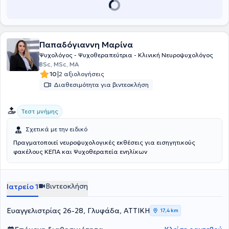
και .WAIS IV. Παρέχει πρακτική άσκηση σε φοιτητές πανεπιστημίων.
Τέλος, συμμετέχει σε πολλά συνέδρια νευρολογικού ή
παιδοψυχολογικού ενδιαφέροντος ενώ, παράλληλα, παραδίδει
εκπαιδευτικά σεμινάρια σε διάφορα πιστοποιημένα ιδιωτικά
Παπαδόγιαννη Μαρίνα
κέντρα.
Ψυχολόγος - Ψυχοθεραπεύτρια - Κλινική Νευροψυχολόγος
BSc, MSc, MA
|
10
2 αξιολογήσεις
Διαθεσιμότητα για βιντεοκλήση
Τεστ μνήμης
Σχετικά με την ειδικό
Πραγματοποιεί νευροψυχολογικές εκθέσεις για εισηγητικούς
φακέλους ΚΕΠΑ και Ψυχοθεραπεία ενηλίκων
Βιντεοκλήση
Ιατρείο 1
Ευαγγελιστρίας 26-28, Γλυφάδα, ΑΤΤΙΚΗ
17,4 km