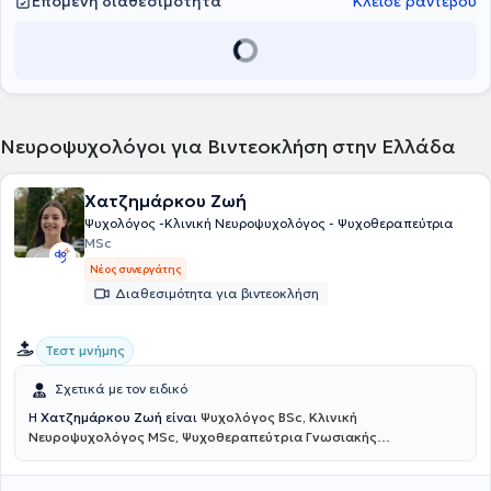
Επόμενη διαθεσιμότητα
Κλείσε ραντεβού
Νευροψυχολόγοι για Βιντεοκλήση στην Ελλάδα
Χατζημάρκου Ζωή
Ψυχολόγος -Κλινική Νευροψυχολόγος - Ψυχοθεραπεύτρια
MSc
Νέος συνεργάτης
Διαθεσιμότητα για βιντεοκλήση
Τεστ μνήμης
Σχετικά με τον ειδικό
Η
Χατζημάρκου Ζωή
είναι
Ψυχολόγος BSc, Κλινική
Νευροψυχολόγος MSc, Ψυχοθεραπεύτρια Γνωσιακής
Συμπεριφοριστικής Θεραπείας
και πραγματοποιεί διαδικτυακές
συνεδρίες. Είναι αριστούχος απόφοιτη του Αριστοτελείου