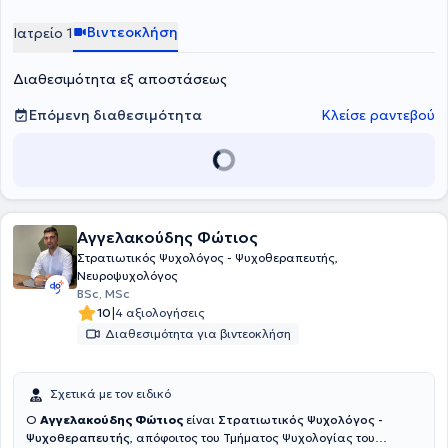
Ψυχιατρικής Κλινικής του Πανεπιστημίου Αθηνών. Προσφέρει
ατομικές ψυχοθεραπευτικές συνεδρίες ενηλίκων και εφήβων στο
Βιντεοκλήση
Ιατρείο 1
πλαίσιο αιτημάτων που αφορούν σε άγχος, φοβίες, κρίσεις
πανικού, καταθλιπτική διάθεση, διατροφικές διαταραχές,
Διαθεσιμότητα εξ αποστάσεως
διαχείριση πένθους και διαχείριση διαπροσωπικών δυσκολιών.
Επόμενη διαθεσιμότητα
Κλείσε ραντεβού
Αγγελακούδης Φώτιος
Στρατιωτικός Ψυχολόγος - Ψυχοθεραπευτής,
Νευροψυχολόγος
BSc, MSc
|
10
4 αξιολογήσεις
Διαθεσιμότητα για βιντεοκλήση
Σχετικά με τον ειδικό
Ο
Αγγελακούδης Φώτιος
είναι
Στρατιωτικός Ψυχολόγος -
Ψυχοθεραπευτής
, απόφοιτος του Τμήματος Ψυχολογίας του