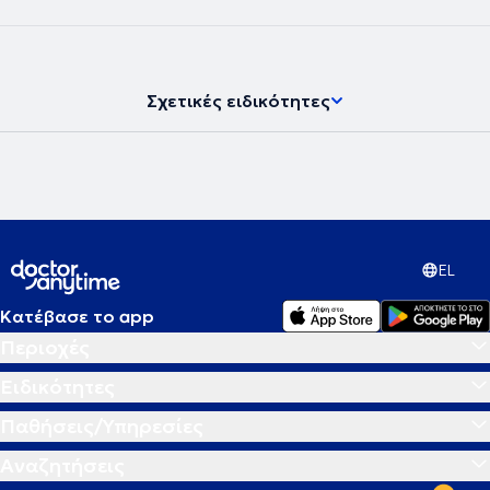
νευροψυχολόγος και διατηρεί ιδιωτικό γραφείο, παρέχοντας
υπηρεσίες νευροψυχολογίας στο πλαίσιο διάγνωσης,
παρακολούθησης και αποκατάστασης νοητικών και
συμπεριφορικών δυσλειτουργιών σε εφήβους και ενήλικες.
Σχετικές ειδικότητες
EL
Κατέβασε το app
Περιοχές
Ειδικότητες
Παθήσεις/Υπηρεσίες
Αναζητήσεις