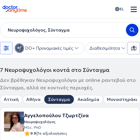
doctoranytime
EL
Νευροψυχολόγος, Σύνταγμα
DO+ Προνομιακές τιμές
Διαθεσιμότητα
Υ
7
Νευροψυχολόγοι κοντά στο Σύνταγμα
Δεν βρέθηκαν Νευροψυχολόγοι με online ραντεβού στο
Σύνταγμα, αλλά σε κοντινές περιοχές.
Αττική
Αθήνα
Σύνταγμα
Ακαδημία
Μοναστηράκι
Αγγελοπούλου Τζωρτζίνα
Νευροψυχολόγος
MSc, PhD
|
9.9
14 αξιολογήσεις