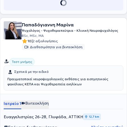
και .WAIS IV. Παρέχει πρακτική άσκηση σε φοιτητές πανεπιστημίων.
Τέλος, συμμετέχει σε πολλά συνέδρια νευρολογικού ή
παιδοψυχολογικού ενδιαφέροντος ενώ, παράλληλα, παραδίδει
εκπαιδευτικά σεμινάρια σε διάφορα πιστοποιημένα ιδιωτικά
Παπαδόγιαννη Μαρίνα
κέντρα.
Ψυχολόγος - Ψυχοθεραπεύτρια - Κλινική Νευροψυχολόγος
BSc, MSc, MA
|
10
2 αξιολογήσεις
Διαθεσιμότητα για βιντεοκλήση
Τεστ μνήμης
Σχετικά με την ειδικό
Πραγματοποιεί νευροψυχολογικές εκθέσεις για εισηγητικούς
φακέλους ΚΕΠΑ και Ψυχοθεραπεία ενηλίκων
Βιντεοκλήση
Ιατρείο 1
Ευαγγελιστρίας 26-28, Γλυφάδα, ΑΤΤΙΚΗ
12,7 km