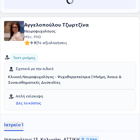
Αγγελοπούλου Τζωρτζίνα
Νευροψυχολόγος
MSc, PhD
|
9.9
14 αξιολογήσεις
Τεστ μνήμης
Σχετικά με την ειδικό
Κλινική Νευροψυχολόγος - Ψυχοθεραπεύτρια | Μνήμη, Άνοια &
Συναισθηματικές Δυσκολίες
Απλή επίσκεψη
Δες το κόστος
Ιατρείο 1
Ιπποκράτους 13, Κολωνάκι, ΑΤΤΙΚΗ
21,6 km