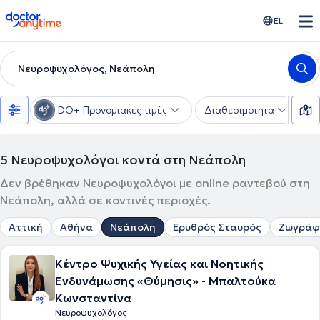
doctoranytime
EL
Νευροψυχολόγος, Νεάπολη
DO+ Προνομιακές τιμές
Διαθεσιμότητα
Υ
5
Νευροψυχολόγοι κοντά στη Νεάπολη
Δεν βρέθηκαν Νευροψυχολόγοι με online ραντεβού στη
Νεάπολη, αλλά σε κοντινές περιοχές.
Αττική
Αθήνα
Νεάπολη
Ερυθρός Σταυρός
Ζωγράφ
Κέντρο Ψυχικής Υγείας και Νοητικής
Ενδυνάμωσης «Θύμησις» - Μπαλτούκα
Κωνσταντίνα
Νευροψυχολόγος