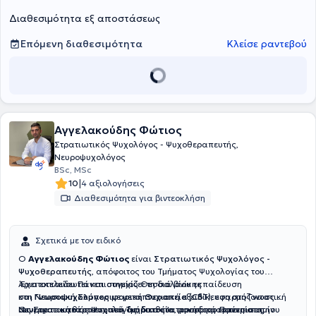
Διαθεσιμότητα εξ αποστάσεως
Επόμενη διαθεσιμότητα
Κλείσε ραντεβού
Αγγελακούδης Φώτιος
Στρατιωτικός Ψυχολόγος - Ψυχοθεραπευτής,
Νευροψυχολόγος
BSc, MSc
|
10
4 αξιολογήσεις
Διαθεσιμότητα για βιντεοκλήση
Σχετικά με τον ειδικό
Ο
Αγγελακούδης Φώτιος
είναι
Στρατιωτικός Ψυχολόγος -
Ψυχοθεραπευτής
, απόφοιτος του Τμήματος Ψυχολογίας του
Αριστοτελείου Πανεπιστημίου Θεσσαλονίκης
Έχει εκπαιδευτεί και συνεχίζει τη διά βίου εκπαίδευση
και
στη
Νευροψυχολόγος
Γνωσιακή Συμπεριφορική Θεραπεία (CBT)
με μεταπτυχιακή εξειδίκευση στη Γνωστική
, εφαρμόζοντας
Νευροαποκατάσταση του Τμήματος Ιατρικής του Πανεπιστημίου
συνεργατική θεραπευτική διαδικασία, προσαρμοσμένη στις
Ως Στρατιωτικός Ψυχολόγος, διαθέτει μοναδική εμπειρία στην