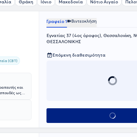
σαλία
Θράκη
Ιόνιο
Μακεδονία
Νότιο Αιγαίο
Πελο
Βιντεοκλήση
Γραφείο 1
Εγνατίας 37 (4ος όροφος), Θεσσαλονίκη,
ΘΕΣΣΑΛΟΝΙΚΗΣ
Επόμενη διαθεσιμότητα
εία (CBT)
ραπευτής και
ι σπουδές ως
ύς
υτικής και την
ακής
ν επιπλέον
Κλείσε ραντεβού
ιηθεί
ονέων του
 του άσκησης
ρο απεξάρτησης