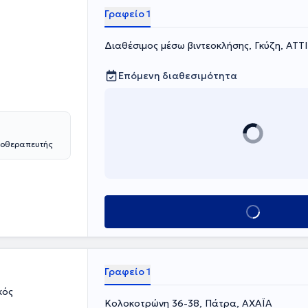
ωπικής
Γραφείο 1
ας και
ιρείας
Διαθέσιμος μέσω βιντεοκλήσης, Γκύζη, ΑΤΤ
υρωπαϊκής
C). Στο ιδιωτικό
ρθεί ότι
Επόμενη διαθεσιμότητα
νοθεραπευτής
Κλείσε ραντεβού
Γραφείο 1
κός
Κολοκοτρώνη 36-38, Πάτρα, ΑΧΑΪΑ