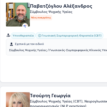
"Αλλαγή Ζωής" και παρατηρητής σε επίπεδο έρευνας σε ομάδα προσ
Παβατζόγλου Αλέξανδρος
ανάπτυξης και αυτογνωσίας στο Κέντρο Εφαρμοσμένης Ψυχοθεραπεί
Σύμβουλος Ψυχικής Υγείας
Συμβουλευτικής. Είναι εγγεγραμμένο τακτικό μέλος της Ελληνικής Ετα
Συμβουλευτικής (ΕΕΣ) και αναγνωρισμένο εγγεγραμμένο μέλος της Ε
Νέος συνεργάτης
Εταιρείας Συμβουλευτικής - European Association for Counsenlling (EA
του γραφείο αντιμετωπίζει πλήθος περιστατικών, ενώ αξίζει να αναφε
παρέχει τη δυνατότητα και για OnLine συνεδρίες.
Γνωσιακή Συμπεριφορική Θεραπεία (CBT)
Υπνοθεραπεία
Σχετικά με τον ειδικό
Σύμβουλος Ψυχικής Υγείας / Γνωσιακός-Συμπεριφορικός Κλινικός Υπ
Τσούρτη Γεωργία
Σύμβουλος Ψυχικής Υγείας (CBT), Νευρογλωσσι
προγραμματισμός (NLP practicing)