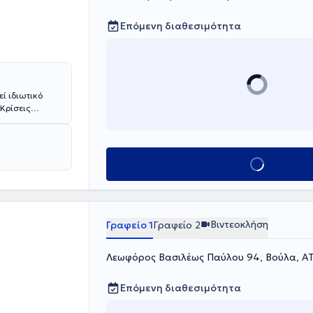
Επόμενη διαθεσιμότητα
ί ιδιωτικό
 Κρίσεις
Κολλέγιο
ωστικό
y. Είναι
 και συναφών
Κλείσε ραντεβού
με τη σημασία
ποτελεσμάτων
αι προώθηση
ν. Εχει
, ενώ αξίζει
Βιντεοκλήση
Γραφείο 1
Γραφείο 2
ριστατικών
α και
Λεωφόρος Βασιλέως Παύλου 94, Βούλα, Α
Επόμενη διαθεσιμότητα