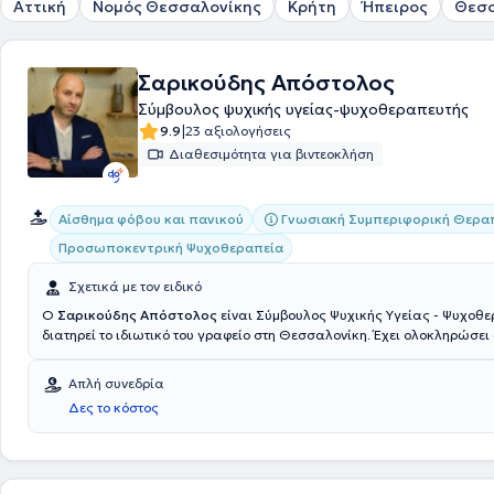
Αττική
Νομός Θεσσαλονίκης
Κρήτη
Ήπειρος
Θεσ
Σαρικούδης Απόστολος
Σύμβουλος ψυχικής υγείας-ψυχοθεραπευτής
|
9.9
23 αξιολογήσεις
Διαθεσιμότητα για βιντεοκλήση
Γνωσιακή Συμπεριφορική Θεραπ
Αίσθημα φόβου και πανικού
Προσωποκεντρική Ψυχοθεραπεία
Σχετικά με τον ειδικό
Ο
Σαρικούδης Απόστολος
είναι Σύμβουλος Ψυχικής Υγείας - Ψυχοθε
διατηρεί το ιδιωτικό του γραφείο στη Θεσσαλονίκη. Έχει ολοκληρώσε
Σύμβουλος Ψυχικής Υγείας με πλήρη επάρκεια και πιστοποίηση τριετο
εκπαίδευσης του Κέντρου Εφαρμοσμένης Ψυχοθεραπείας και Συμβουλε
Απλή συνεδρία
τριετή εκπαίδευσή του στο ίδιο κέντρο ως Ψυχοθεραπευτής της Γνωσι
Δες το κόστος
Συμπεριφορικής Θεραπείας (CBT), ενώ παράλληλα πραγματοποιεί τη
εκπαίδευση του σε νέες θεραπευτικές προσεγγίσεις. Έχει δραστηριοπο
επαγγελματικά στην ψυχολογική υποστήριξη και στη συμβουλευτική γ
δήμου Ωραιοκάστρου Θεσσαλονίκης, ενώ στα πλαίσιο της πρακτικής
έχει διατελέσει συντονιστής σε ομάδες εξαρτημένων ατόμων στο κέντ