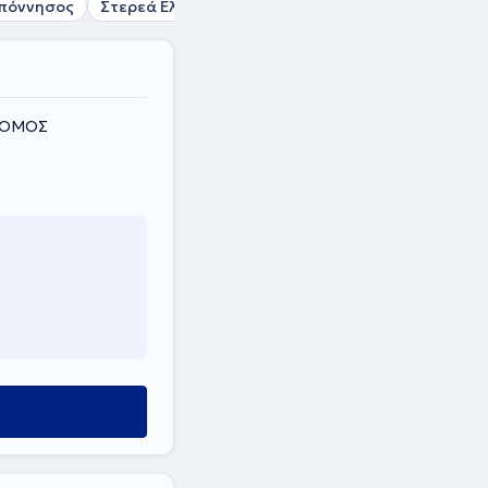
πόννησος
Στερεά Ελλάδα
 ΝΟΜΟΣ