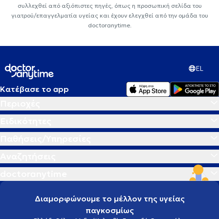
συλλεχθεί από αξιόπιστες πηγές, όπως η προσωπική σελίδα του
γιατρού/επαγγελματία υγείας και έχουν ελεγχθεί από την ομάδα του
doctoranytime.
EL
Κατέβασε το app
Περιοχές
Ειδικότητες
Παθήσεις/Υπηρεσίες
Αναζητήσεις
doctoranytime
Διαμορφώνουμε το μέλλον της υγείας
παγκοσμίως