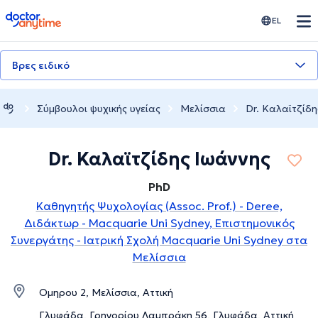
doctoranytime
EL
Βρες ειδικό
Σύμβουλοι ψυχικής υγείας
Μελίσσια
Dr. Καλαϊτζίδη
Dr. Καλαϊτζίδης Ιωάννης
PhD
Καθηγητής Ψυχολογίας (Assoc. Prof.) - Deree,
Διδάκτωρ - Macquarie Uni Sydney, Επιστημονικός
Συνεργάτης - Ιατρική Σχολή Macquarie Uni Sydney στα
Μελίσσια
Ομηρου 2, Μελίσσια, Αττική
Γλυφάδα, Γρηγορίου Λαμπράκη 56, Γλυφάδα, Αττική