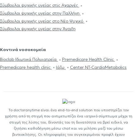
Σύμβουλοι ψυχικής υγείας στις Αχαρνές
Σύμβουλοι ψυχικής υγείας στην Παλλήνη
Σύμβουλοι ψυχικής υγείας στο Νέο Ψυχικό
Σύμβουλοι ψυχικής υγείας στην Άνοιξη
Κοντινά νοσοκομεία
Bioclab Ιδιωτικά Πολυιατρεία
Premedicare Health Clinic
Premedicare health clinic
Ιάζω
Center NT-CardioMetabolics
Το doctoranytime είναι ένα end-to-end solution που υποστηρίζει τον
χρήστη από τη στιγμή που αντιμετωπίζει ένα ιατρικό σύμπτωμα μέχρι τη
στιγμή της λύσης του, δίνοντάς του τη δυνατότητα να βρεί ειδικό, να
ζητήσει καθοδήγηση μέσω chat και να μιλήσει μαζί του μέσω
βιντεοκλήσης. Οι πληροφορίες του συγκεκριμένου προφίλ έχουν