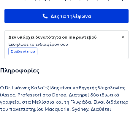
Δες τα τηλέφωνα
Δεν υπάρχει δυνατότητα online ραντεβού
Εκδήλωσε το ενδιαφέρον σου
Στείλε αίτημα
Πληροφορίες
Ο Dr. Ιωάννης Καλαϊτζίδης είναι καθηγητής Ψυχολογίας
(Assoc. Professor) στο Deree. Διατηρεί δύο ιδιωτικά
γραφεία, στα Μελίσσια και τη Γλυφάδα. Είναι διδάκτωρ
του πανεπιστημίου Macquarie, Sydney. Διαθέτει
μεταπτυχιακό τίτλο (M.A.) στη Συμβουλευτική Ψυχολογία
και B.Sc. (Hons) στην Ψυχολογία από το Πανεπιστήμιο του
Nottingham καθώς και B.Sc. στην Εκπαίδευση από το