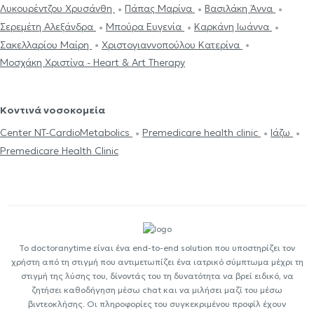
Λυκουρέντζου Χρυσάνθη
Πάπας Μαρίνα
Βασιλάκη Άννα
Σερεμέτη Αλεξάνδρα
Μπούρα Ευγενία
Καρκάνη Ιωάννα
Σακελλαρίου Μαίρη
Χριστογιαννοπούλου Κατερίνα
Μοσχάκη Χριστίνα - Heart & Art Therapy
Κοντινά νοσοκομεία
Center NT-CardioMetabolics
Premedicare health clinic
Ιάζω
Premedicare Health Clinic
Το doctoranytime είναι ένα end-to-end solution που υποστηρίζει τον
χρήστη από τη στιγμή που αντιμετωπίζει ένα ιατρικό σύμπτωμα μέχρι τη
στιγμή της λύσης του, δίνοντάς του τη δυνατότητα να βρεί ειδικό, να
ζητήσει καθοδήγηση μέσω chat και να μιλήσει μαζί του μέσω
βιντεοκλήσης. Οι πληροφορίες του συγκεκριμένου προφίλ έχουν