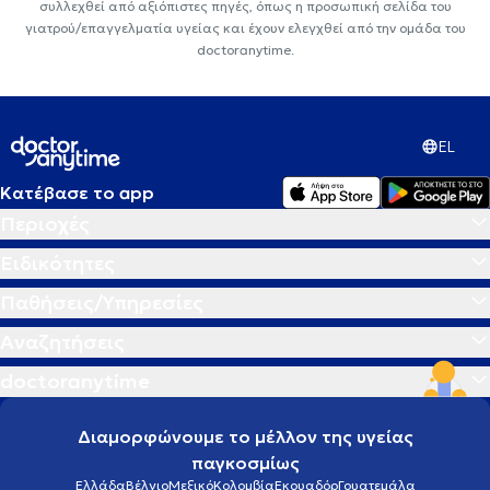
συλλεχθεί από αξιόπιστες πηγές, όπως η προσωπική σελίδα του
γιατρού/επαγγελματία υγείας και έχουν ελεγχθεί από την ομάδα του
doctoranytime.
EL
Κατέβασε το app
Περιοχές
Ειδικότητες
Παθήσεις/Υπηρεσίες
Αναζητήσεις
doctoranytime
Διαμορφώνουμε το μέλλον της υγείας
παγκοσμίως
Ελλάδα
Βέλγιο
Μεξικό
Κολομβία
Εκουαδόρ
Γουατεμάλα