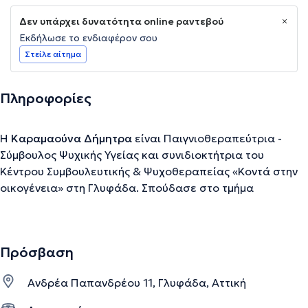
Δεν υπάρχει δυνατότητα online ραντεβού
Εκδήλωσε το ενδιαφέρον σου
Στείλε αίτημα
Πληροφορίες
Η
Καραμαούνα Δήμητρα
είναι Παιγνιοθεραπεύτρια -
Σύμβουλος Ψυχικής Υγείας και συνιδιοκτήτρια του
Κέντρου Συμβουλευτικής & Ψυχοθεραπείας «Κοντά στην
οικογένεια» στη Γλυφάδα. Σπούδασε στο τμήμα
Εκπαίδευσης και Αγωγής στην Προσχολική ηλικία του
Πανεπιστημίου Πατρών και συνέχισε τις σπουδές της
αποκτώντας δύο μεταπτυχιακούς τίτλους. Αρχικά, στην
Πρόσβαση
«Παιδαγωγική Ψυχολογία» του Χαροκόπειου
Πανεπιστημίου και, στη συνέχεια, στη «Σχολική
Ανδρέα Παπανδρέου 11, Γλυφάδα, Αττική
Συμβουλευτική και Επαγγελματική Καθοδήγηση» του
Εθνικού & Καποδιστριακού Πανεπιστημίου Αθηνών.