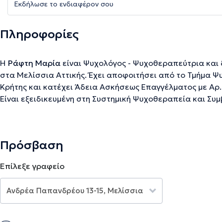
Εκδήλωσε το ενδιαφέρον σου
Πληροφορίες
Η
Ράφτη Μαρία
είναι Ψυχολόγος - Ψυχοθεραπεύτρια και 
στα Μελίσσια Αττικής. Έχει αποφοιτήσει από το Τμήμα Ψ
Κρήτης και κατέχει Άδεια Ασκήσεως Επαγγέλματος με Αρ
Είναι εξειδικευμένη στη Συστημική Ψυχοθεραπεία και Συμβ
εκπαίδευση στη Γνωσιακή - Συμπεριφοριστική Ψυχοθεραπε
Ψυχοπαθολογία Παιδιού και Εφήβου. Έχει εργαστεί ως Ψυ
Θεραπειών "Ενίσχυση", στο Κέντρο Ειδικών Θεραπειών "Α
Πρόσβαση
Ειδικών Θεραπειών "Λογοπαίγνιο". Επιπλέον, έχει εργαστε
Academy και στην Κινητή Μονάδα Ψυχικής Υγείας Κεφαλο
Επίλεξε γραφείο
ιδιωτικό της γραφείο, αλλά και με συνεδρίες online προ
σεβόμενη κάθε θεραπευόμενο.
Την περιγραφή επιμελείται η ομάδα του doctoranytime βασισμένη σε επαληθ