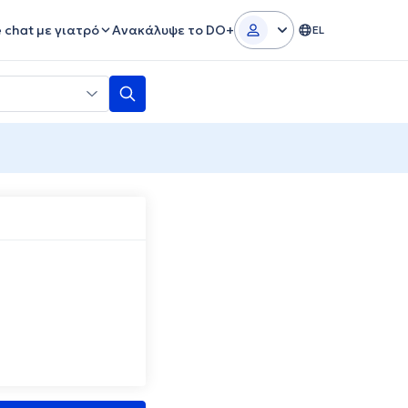
e chat με γιατρό
Ανακάλυψε το DO+
EL