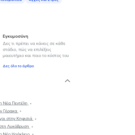
Εγκυμοσύνη
Δες τι πρέπει να κάνεις σε κάθε
στάδιο, πώς να επιλέξεις
μαιευτήριο και ποιο το κόστος του
Δες όλο το άρθρο
η Νέα Πεντέλη
ον Γέρακα
γοι στην Κηφισιά
 στη Λυκόβρυση
ο Νέο Ηράκλειο