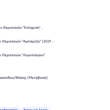
ν Θεραπειών "Ενίσχυση" ,
ν Θεραπειών "Αμπάριζα" (2021 -
ν Θεραπειών "Λογοπαίγνιο"
Ζακύνθου/Ιθάκης (Μετάβαση)
νιοθεραπεία
Άγχος και Στρες