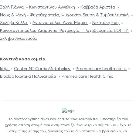
Σαλή Γιάννα
Κωνσταντίνου Αγγελική
Καββαδά Αριστέα
Νους & Ψυχή - Ψυχοθεραπεία, Ψυχοεκπαίδευση & Συμβουλευτική
Χολέβα Κέλλυ
Αντωνοπούλου Άννα-Μαρία
Νικητάκη Εύη
Κωνσταντοπούλου Διαμάντω Ψυχολογία - Ψυχοθεραπεία ΕΟΠΠΥ
Σκλήβα Αναστασία
Κοντινά νοσοκομεία
Ιάζω
Center NT-CardioMetabolics
Premedicare health clinic
Bioclab Ιδιωτικά Πολυιατρεία
Premedicare Health Clinic
Το doctoranytime είναι ένα end-to-end solution που υποστηρίζει τον
χρήστη από τη στιγμή που αντιμετωπίζει ένα ιατρικό σύμπτωμα μέχρι τη
στιγμή της λύσης του, δίνοντάς του τη δυνατότητα να βρεί ειδικό, να