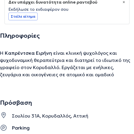
Δεν υπάρχει δυνατότητα online ραντεβού
Εκδήλωσε το ενδιαφέρον σου
Στείλε αίτημα
Πληροφορίες
Η
Καπρέντσκα Ειρήνη
είναι κλινική ψυχολόγος και
ψυχοδυναμική θεραπεύτρια και διατηρεί το ιδιωτικό της
γραφείο στον Κορυδαλλό. Εργάζεται με ενήλικες,
ζευγάρια και οικογένειες σε ατομικό και ομαδικό
πλαίσιο. Το προσωπικό ενδιαφέρον της για την
ψυχολογία αναπτύσσεται ήδη από τις αρχές της
εφηβείας. Καθώς το ενδιαφέρον αυτό εξελίσσεται
Πρόσβαση
ξεκινάει το ταξίδι της προσωπικής αναζήτησης μέσω της
ατομικής ψυχοθεραπείας σε ηλικία 19 ετών. Αυτό το
Σουλίου 31Α, Κορυδαλλός, Αττική
ταξίδι με βοήθησε να ορίσω τους στόχους της ζωής μου,
να ξεκαθαρίσω τι ακριβώς θέλω από τη ζωή και να βρω τη
Parking
δύναμη να κυνηγήσω αυτά που ονειρεύομαι. Σε