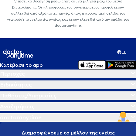
ζητήσει καθοδήγηση μέσω chat και να μιλήσει μαζί του μέσω
βιντεοκλήσης. Οι πληροφορίες του συγκεκριμένου προφίλ έχουν
συλλεχθεί από αξιόπιστες πηγές, όπως η προσωπική σελίδα του
γιατρού/επαγγελματία υγείας και έχουν ελεγχθεί από την ομάδα του
doctoranytime.
EL
Κατέβασε το app
Περιοχές
Ειδικότητες
Παθήσεις/Υπηρεσίες
Αναζητήσεις
doctoranytime
Διαμορφώνουμε το μέλλον της υγείας