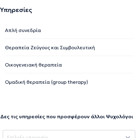
περιστατικά που αναλαμβάνω και κατέχω άδεια
ασκήσεως επαγγέλματος ψυχολόγου (Αρ.Πρωτ. 85134)
Υπηρεσίες
Την περιγραφή επιμελείται η ομάδα του doctoranytime βασισμένη σε
Απλή συνεδρία
επαληθευμένες πληροφορίες.
Θεραπεία Ζεύγους και Συμβουλευτική
Οικογενειακή θεραπεία
Ομαδική θεραπεία (group therapy)
Δες τις υπηρεσίες που προσφέρουν άλλοι Ψυχολόγοι