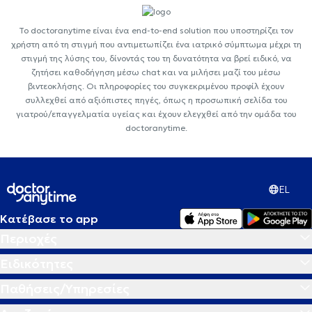
Το doctoranytime είναι ένα end-to-end solution που υποστηρίζει τον
χρήστη από τη στιγμή που αντιμετωπίζει ένα ιατρικό σύμπτωμα μέχρι τη
στιγμή της λύσης του, δίνοντάς του τη δυνατότητα να βρεί ειδικό, να
ζητήσει καθοδήγηση μέσω chat και να μιλήσει μαζί του μέσω
βιντεοκλήσης. Οι πληροφορίες του συγκεκριμένου προφίλ έχουν
συλλεχθεί από αξιόπιστες πηγές, όπως η προσωπική σελίδα του
γιατρού/επαγγελματία υγείας και έχουν ελεγχθεί από την ομάδα του
doctoranytime.
EL
Κατέβασε το app
Περιοχές
Ειδικότητες
Παθήσεις/Υπηρεσίες