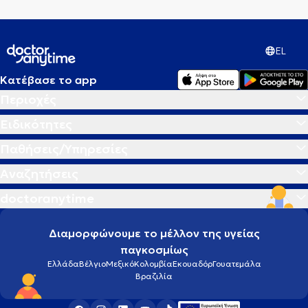
EL
Κατέβασε το app
Περιοχές
Ειδικότητες
Παθήσεις/Υπηρεσίες
Αναζητήσεις
doctoranytime
Διαμορφώνουμε το μέλλον της υγείας
παγκοσμίως
Ελλάδα
Βέλγιο
Μεξικό
Κολομβία
Εκουαδόρ
Γουατεμάλα
Βραζιλία