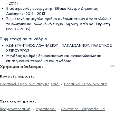
- 2011)
Επιστημονικός συνεργάτης, Εθνικό Κέντρο Δημόσιας
Διοίκησης (2011 - 2013)
Συμμετοχή σε μεγάλο αριθμό ανθρωπιστικών αποστολών με
το ελληνικό και ολλανδικό τμήμα, Αφρική, Ασία και Ευρώπη
(1990 - 2005)
Συμμετοχή σε συνέδρια
ΚΩΝΣΤΑΝΤΙΝΟΣ AΘΑΝΑΣΙΟΥ - ΠΑΠΑΪΩΑΝΝΟΥ, ΠΛΑΣΤΙΚΟΣ
ΧΕΙΡΟΥΡΓΟΣ
Μεγάλος αριθμός δημοσιεύσεων και ανακοινώσεων σε
επιστημονικά περιοδικά και συνέδρια.
Χρήσιμοι σύνδεσμοι
Κοντινές περιοχές
Πλαστικοί Χειρουργοί στην Κηφισιά
Πλαστικοί Χειρουργοί στα
Βριλήσσια
Πλαστικοί Χειρουργοί στο Χαλάνδρι
Πλαστικοί
Χειρουργοί στη Νέα Ιωνία
Πλαστικοί Χειρουργοί στα Άνω Πατήσια
Σχετικές υπηρεσίες
Πλαστικοί Χειρουργοί στην Αθήνα
Πλαστικοί Χειρουργοί στους
Βραχιονοπλαστική
Hydrafacial
Cavitation - Θεραπεία για
Αμπελόκηπους
Πλαστικοί Χειρουργοί στην Πλατεία Μαβίλη