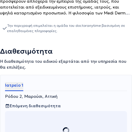
προσφέρουν απλόχερα την εμπειρία της ομάδας τους, που
αποτελείται από εξειδικευμένους επιστήμονες, ιατρούς, και
υψηλά καταρτισμένο προσωπικό. Η φιλοσοφία των Medi Derma
εστιάζει στις βελτιώσεις και την ανάπλαση προσώπου και
σώματος για την ανάδειξη της προσωπικής ομορφιάς, σε
Την περιγραφή επιμελείται η ομάδα του doctoranytime βασισμένη σε
συνδυασμό με στοχευμένο πρόγραμμα αναζωογόνησης και
επαληθευμένες πληροφορίες.
αντιγήρανσης, όπου χρειάζεται. Οι ειδικοί των Medi Derma
αξιολογούν και σας συστήνουν τα πιο έξυπνα και συμφέροντα
προγράμματα ανά περίπτωση, που υπόσχονται να
Διαθεσιμότητα
μεταμορφώσουν την εικόνα, την φυσική και ψυχική σας ευεξία και
να αλλάξουν την σχέση σας με τα όποια σημάδια του χρόνου.
Η διαθεσιμότητα του ειδικού εξαρτάται από την υπηρεσία που
θα επιλέξεις.
Ιατρείο 1
Ρόδου 2, Μαρούσι, Αττική
Επόμενη διαθεσιμότητα