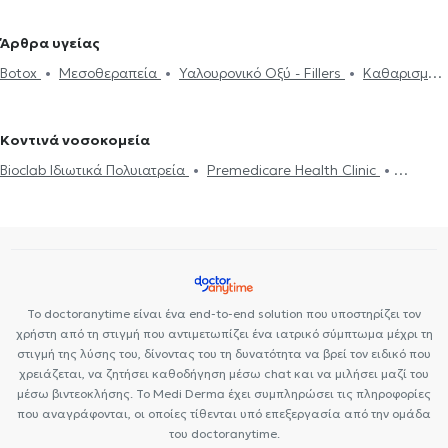
Κυτταρίτιδα
Πλαστική Στήθους
Βλεφαροπλαστική
Πλαστικοί Χειρουργοί στα Ιλίσια
Πλαστικοί Χειρουργοί στου
Ρινοπλαστική
Ωτοπλαστική
Κοιλιοπλαστική
Υαλουρονικό
Ζωγράφου
Πλαστικοί Χειρουργοί στο Πεδίον του Άρεως
Άρθρα υγείας
Οξύ - Fillers
Λιποαναρρόφηση
Μειωτική στήθους
Αυξητική
Πλαστικοί Χειρουργοί στο Κολωνάκι
Πλαστικοί Χειρουργοί στο
Botox
Μεσοθεραπεία
Υαλουρονικό Οξύ - Fillers
Καθαρισμός
γλουτών
Νήματα Προσώπου (Lifting)
Μεσοθεραπεία
Σπίλοι
Παγκράτι
Πλαστικοί Χειρουργοί στο Σύνταγμα
Πλαστικοί
προσώπου
Μελάνωμα
Νήματα Προσώπου (Lifting)
Laser
(ελιές)
Κρυολιπόλυση
Κυτταρίτιδα
Θεραπεία ραγάδων
Χειρουργοί στην Ηλιούπολη
Πλαστικοί Χειρουργοί στη Νέα Μάκρη
αποτρίχωσης
Κρυολιπόλυση
Βλεφαροπλαστική
Κυτταρίτιδα
Γυναικομαστία
Laser αποτρίχωσης
Πλαστικοί Χειρουργοί στο Παλαιό Φάληρο
Πλαστικοί
Κοντινά νοσοκομεία
Πλαστική Στήθους
Χειρουργοί στο Ελληνικό
Bioclab Ιδιωτικά Πολυιατρεία
Premedicare Health Clinic
Premedicare health clinic
Ιάζω
Center NT-CardioMetabolics
Το doctoranytime είναι ένα end-to-end solution που υποστηρίζει τον
χρήστη από τη στιγμή που αντιμετωπίζει ένα ιατρικό σύμπτωμα μέχρι τη
στιγμή της λύσης του, δίνοντας του τη δυνατότητα να βρεί τον ειδικό που
χρειάζεται, να ζητήσει καθοδήγηση μέσω chat και να μιλήσει μαζί του
μέσω βιντεοκλήσης. Το Medi Derma έχει συμπληρώσει τις πληροφορίες
που αναγράφονται, οι οποίες τίθενται υπό επεξεργασία από την ομάδα
του doctoranytime.