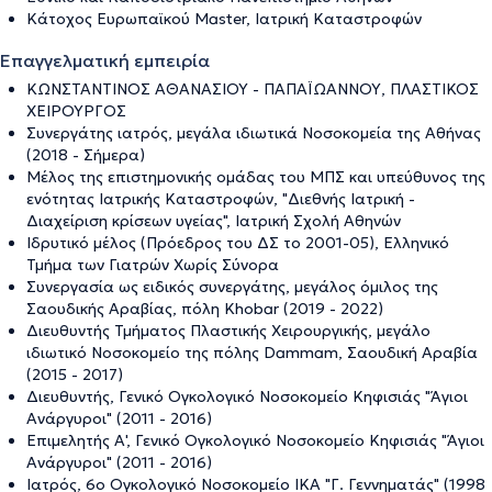
Κάτοχος Ευρωπαϊκού Master, Ιατρική Καταστροφών
Επαγγελματική εμπειρία
ΚΩΝΣΤΑΝΤΙΝΟΣ AΘΑΝΑΣΙΟΥ - ΠΑΠΑΪΩΑΝΝΟΥ, ΠΛΑΣΤΙΚΟΣ
ΧΕΙΡΟΥΡΓΟΣ
Συνεργάτης ιατρός, μεγάλα ιδιωτικά Νοσοκομεία της Αθήνας
(2018 - Σήμερα)
Μέλος της επιστημονικής ομάδας του ΜΠΣ και υπεύθυνος της
ενότητας Ιατρικής Καταστροφών, "Διεθνής Ιατρική -
Διαχείριση κρίσεων υγείας", Ιατρική Σχολή Αθηνών
Ιδρυτικό μέλος (Πρόεδρος του ΔΣ το 2001-05), Ελληνικό
Τμήμα των Γιατρών Χωρίς Σύνορα
Συνεργασία ως ειδικός συνεργάτης, μεγάλος όμιλος της
Σαουδικής Αραβίας, πόλη Khobar (2019 - 2022)
Διευθυντής Τμήματος Πλαστικής Χειρουργικής, μεγάλο
ιδιωτικό Νοσοκομείο της πόλης Dammam, Σαουδική Αραβία
(2015 - 2017)
Διευθυντής, Γενικό Ογκολογικό Νοσοκομείο Κηφισιάς "Άγιοι
Ανάργυροι" (2011 - 2016)
Επιμελητής Α', Γενικό Ογκολογικό Νοσοκομείο Κηφισιάς "Άγιοι
Ανάργυροι" (2011 - 2016)
Ιατρός, 6ο Ογκολογικό Νοσοκομείο ΙΚΑ "Γ. Γεννηματάς" (1998