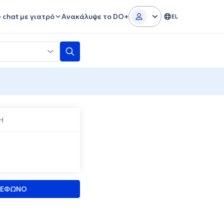
e chat με γιατρό
Ανακάλυψε το DO+
EL
Η
ΛΕΦΩΝΟ