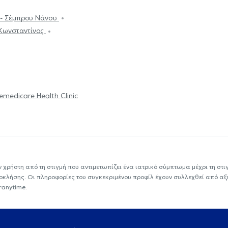
l - Σέμπρου Νάνσυ
Κωνσταντίνος
emedicare Health Clinic
ν χρήστη από τη στιγμή που αντιμετωπίζει ένα ιατρικό σύμπτωμα μέχρι τη στιγμ
εοκλήσης. Οι πληροφορίες του συγκεκριμένου προφίλ έχουν συλλεχθεί από αξ
ranytime.