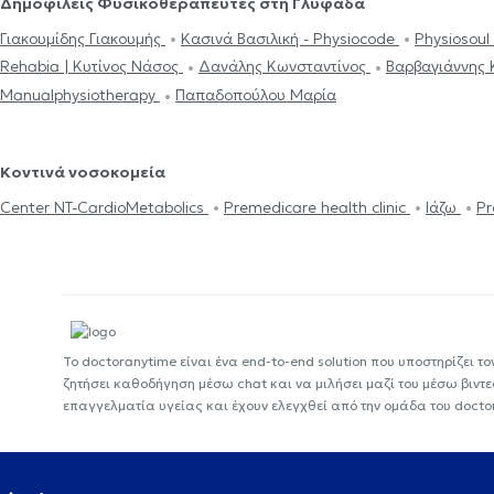
Δημοφιλείς Φυσικοθεραπευτές στη Γλυφάδα
Γιακουμίδης Γιακουμής
Κασινά Βασιλική - Physiocode
Physiosou
Rehabia | Κυτίνος Νάσος
Δανάλης Κωνσταντίνος
Βαρβαγιάννης 
Manualphysiotherapy
Παπαδοπούλου Μαρία
Κοντινά νοσοκομεία
Center NT-CardioMetabolics
Premedicare health clinic
Ιάζω
Pr
Το doctoranytime είναι ένα end-to-end solution που υποστηρίζει το
ζητήσει καθοδήγηση μέσω chat και να μιλήσει μαζί του μέσω βιντ
επαγγελματία υγείας και έχουν ελεγχθεί από την ομάδα του docto