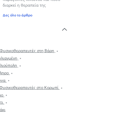
διαρκεί η θεραπεία της
Δες όλο το άρθρο
Φυσικοθεραπευτές στη Βάρη
υλιαγμένη
Ηλιούπολη
άληρο
ωνα
Φυσικοθεραπευτές στο Κορωπί
μο
τι
άκι