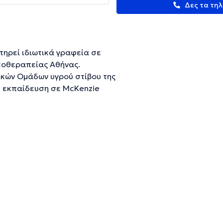
Δες τα τη
τηρεί ιδιωτικά γραφεία σε
ικοθεραπείας Αθήνας.
κών Ομάδων υγρού στίβου της
κή εκπαίδευση σε McKenzie
rapy Kalterbor Concept,
an. Παρέχει ένα μεγάλο εύρος
ειών και παράλληλα
 αποκατάστασης.
ευμένες πληροφορίες.