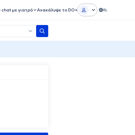
e chat με γιατρό
Ανακάλυψε το DO+
EL