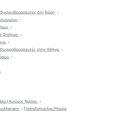
Φυσικοθεραπευτές στη Βάρη
υλιαγμένη
Άλιμο
ιό Φάληρο
ωνα
Φυσικοθεραπευτές στην Αθήνα
Κόσμο
ο
bia | Κυτίνος Νάσος
siotherapy
Παπαδοπούλου Μαρία