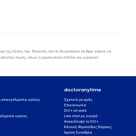
ή της λύσης του, δίνοντάς του τη δυνατότητα να βρεί ειδικό, να
ιόπιστες πηγές, όπως η προσωπική σελίδα του γιατρού/
doctoranytime
 ή επαγγελματία υγείας
Σχετικά με εμάς
Επικοινωνία
DO+ at work
ελματία υγείας
Live chat με γιατρό
Ανακάλυψε το DO+
Κλινική Φροντίδας Βάρους
Άμεση Συνεδρία