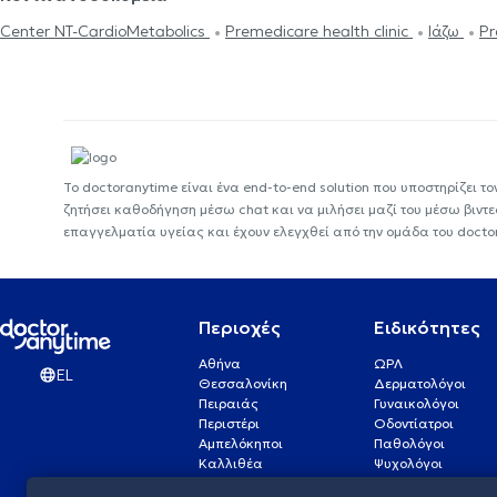
Center NT-CardioMetabolics
Premedicare health clinic
Ιάζω
Pr
Το doctoranytime είναι ένα end-to-end solution που υποστηρίζει το
ζητήσει καθοδήγηση μέσω chat και να μιλήσει μαζί του μέσω βιντ
επαγγελματία υγείας και έχουν ελεγχθεί από την ομάδα του docto
Περιοχές
Ειδικότητες
Αθήνα
ΩΡΛ
EL
Θεσσαλονίκη
Δερματολόγοι
Πειραιάς
Γυναικολόγοι
Περιστέρι
Οδοντίατροι
Αμπελόκηποι
Παθολόγοι
Καλλιθέα
Ψυχολόγοι
Πάτρα
Οφθαλμίατροι