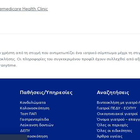
emedicare Health Clinic
ν χρήστη από τη στιγμή που αντιμετωπίζει ένα ιατρικό σύμπτωμα μέχρι τη στιγμ
εοκλήσης. Οι πληροφορίες του συγκεκριμένου προφίλ έχουν συλλεχθεί από αξ
ranytime.
Παθήσεις/Υπηρεσίες
Αναζητήσεις
Κονδυλώματα
Βιντεοκλήση με γιατρό
Κολονοσκόπηση
Γιατροί ΠΕΔΥ - ΕΟΠΥΥ
Τεστ ΠΑΠ
Οικογενειακοί γιατροί
Γαστρεντερίτιδα
Όνομα γιατρού – επαγγ
Λεύκανση δοντιών
Όλες οι περιοχές
ΔΕΠΥ
Όλες οι ειδικότητες
Κολποσκόπηση
Άρθρα υγείας