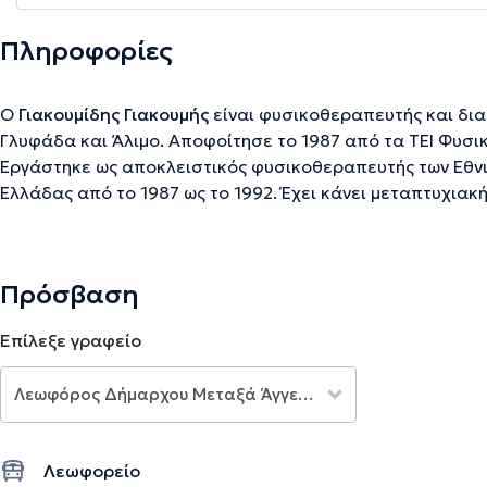
Πληροφορίες
Ο
Γιακουμίδης Γιακουμής
είναι φυσικοθεραπευτής και δια
Γλυφάδα και Άλιμο. Αποφοίτησε το 1987 από τα ΤΕΙ Φυσ
Εργάστηκε ως αποκλειστικός φυσικοθεραπευτής των Εθνι
Ελλάδας από το 1987 ως το 1992. Έχει κάνει μεταπτυχια
Techniques, Trigger Points Myofasial Release, Manual The
Traditional Chinese Medicine, Mezzier Τechnique, Mullig
μυοσκελετικών, νευρολογικών και αναπνευστικών θεραπ
Πρόσβαση
προσφέρει προγράμματα και ασκήσεις ενδυνάμωσης και
Επίλεξε γραφείο
Την περιγραφή επιμελείται η ομάδα του doctoranytime βασισμένη σε επαληθ
Λεωφορείο