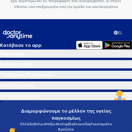
έχει συμπληρώσει τις πληροφορίες που αναγράφονται, οι οποίες
τίθενται υπό επεξεργασία από την ομάδα του doctoranytime.
EL
Κατέβασε το app
Περιοχές
Ειδικότητες
Παθήσεις/Υπηρεσίες
Αναζητήσεις
doctoranytime
Διαμορφώνουμε το μέλλον της υγείας
παγκοσμίως
Ελλάδα
Βέλγιο
Μεξικό
Κολομβία
Εκουαδόρ
Γουατεμάλα
Βραζιλία