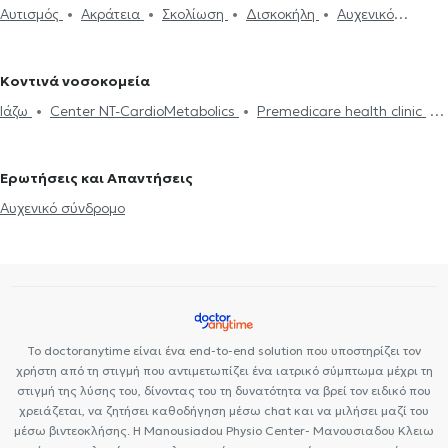
Αυτισμός
Ακράτεια
Σκολίωση
Δισκοκήλη
Αυχενικό
Επικονδυλίτιδα
Οστεοαρθρίτιδα
Σκολίωση
Σύνδρομο
Φυσικοθεραπευτές στον Κολωνό
Φυσικοθεραπευτές στη Νέα
σύνδρομο
Επικονδυλίτιδα
Οστεοαρθρίτιδα
Σύνδρομο
καρπιαίου σωλήνα
Κρουστικά κύματα
Πόνος στον ώμο
Σμύρνη
Φυσικοθεραπευτές στο Παλαιό Φάληρο
καρπιαίου σωλήνα
Φυσικοθεραπευτές στο Κουκάκι
Φυσικοθεραπευτές στο Ίλιον
Κοντινά νοσοκομεία
Φυσικοθεραπευτές στην Πετρούπολη
Φυσικοθεραπευτές στα
Ιάζω
Center NT-CardioMetabolics
Premedicare health clinic
Κάτω Πατήσια
Bioclab Ιδιωτικά Πολυιατρεία
Premedicare Health Clinic
Ερωτήσεις και Απαντήσεις
Αυχενικό σύνδρομο
Το doctoranytime είναι ένα end-to-end solution που υποστηρίζει τον
χρήστη από τη στιγμή που αντιμετωπίζει ένα ιατρικό σύμπτωμα μέχρι τη
στιγμή της λύσης του, δίνοντας του τη δυνατότητα να βρεί τον ειδικό που
χρειάζεται, να ζητήσει καθοδήγηση μέσω chat και να μιλήσει μαζί του
μέσω βιντεοκλήσης. Η Manousiadou Physio Center- Μανουσιαδου Κλειω