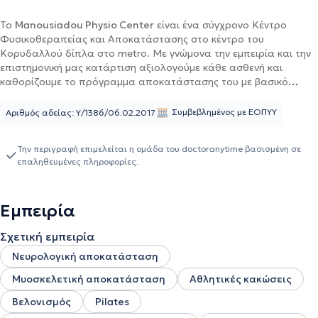
Το
Manousiadou Physio Center
είναι ένα σύγχρονο Κέντρο
Φυσικοθεραπείας και Αποκατάστασης στο κέντρο του
Κορυδαλλού δίπλα στο metro. Με γνώμονα την εμπειρία και την
επιστημονική μας κατάρτιση αξιολογούμε κάθε ασθενή και
καθορίζουμε το πρόγραμμα αποκατάστασης του με βασικό
κριτήριο τις προσωπικές ανάγκες και ιδιαιτερότητες. Στόχος μας
είναι η άμεση ανακούφιση από τα συμπτώματα και η ταχύτερη
Συμβεβλημένος με ΕΟΠΥΥ
Αριθμός αδείας: Υ/1386/06.02.2017
επιστροφή του ασθενή στις καθημερινές δραστηριότητες του
μέσω των πιο σύγχρονων μηχανημάτων και θεραπευτικών
Την περιγραφή επιμελείται η ομάδα του doctoranytime βασισμένη σε
τεχνικών. Το επιστημονικό μας προσωπικό βρίσκεται σε διαρκή
επαληθευμένες πληροφορίες.
επιμόρφωση για να συμβαδίζει με τις τελευταίες εξελίξεις στο
χώρο της φυσικοθεραπείας , επιτυγχάνοντας πάντα τα βέλτιστα
αποτελέσματα στα προβλήματα του κάθε ασθενή.
Εμπειρία
Σχετική εμπειρία
Νευρολογική αποκατάσταση
Μυοσκελετική αποκατάσταση
Αθλητικές κακώσεις
Βελονισμός
Pilates