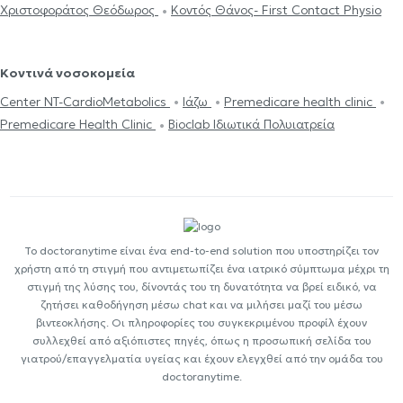
Χριστοφοράτος Θεόδωρος
Κοντός Θάνος- First Contact Physio
Κοντινά νοσοκομεία
Center NT-CardioMetabolics
Ιάζω
Premedicare health clinic
Premedicare Health Clinic
Bioclab Ιδιωτικά Πολυιατρεία
Το doctoranytime είναι ένα end-to-end solution που υποστηρίζει τον
χρήστη από τη στιγμή που αντιμετωπίζει ένα ιατρικό σύμπτωμα μέχρι τη
στιγμή της λύσης του, δίνοντάς του τη δυνατότητα να βρεί ειδικό, να
ζητήσει καθοδήγηση μέσω chat και να μιλήσει μαζί του μέσω
βιντεοκλήσης. Οι πληροφορίες του συγκεκριμένου προφίλ έχουν
συλλεχθεί από αξιόπιστες πηγές, όπως η προσωπική σελίδα του
γιατρού/επαγγελματία υγείας και έχουν ελεγχθεί από την ομάδα του
doctoranytime.