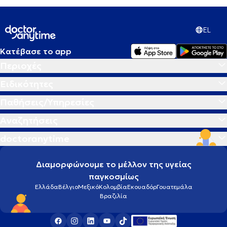
EL
Κατέβασε το app
Περιοχές
Ειδικότητες
Παθήσεις/Υπηρεσίες
Αναζητήσεις
doctoranytime
Διαμορφώνουμε το μέλλον της υγείας
παγκοσμίως
Ελλάδα
Βέλγιο
Μεξικό
Κολομβία
Εκουαδόρ
Γουατεμάλα
Βραζιλία