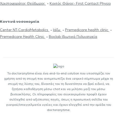
Χριστοφοράτος Θεόδωρος
Κοντός Θάνος- First Contact Physio
Κοντινά νοσοκομεία
Center NT-CardioMetabolics
Ιάζω
Premedicare health clinic
Premedicare Health Clinic
Bioclab Ιδιωτικά Πολυιατρεία
Το doctoranytime είναι ένα end-to-end solution που υποστηρίζει τον
χρήστη από τη στιγμή που αντιμετωπίζει ένα ιατρικό σύμπτωμα μέχρι τη
στιγμή της λύσης του, δίνοντάς του τη δυνατότητα να βρεί ειδικό, να
ζητήσει καθοδήγηση μέσω chat και να μιλήσει μαζί του μέσω
βιντεοκλήσης. Οι πληροφορίες του συγκεκριμένου προφίλ έχουν
συλλεχθεί από αξιόπιστες πηγές, όπως η προσωπική σελίδα του
γιατρού/επαγγελματία υγείας και έχουν ελεγχθεί από την ομάδα του
doctoranytime.