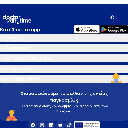
EL
Κατέβασε το app
Περιοχές
Ειδικότητες
Παθήσεις/Υπηρεσίες
Αναζητήσεις
doctoranytime
Διαμορφώνουμε το μέλλον της υγείας
παγκοσμίως
Ελλάδα
Βέλγιο
Μεξικό
Κολομβία
Εκουαδόρ
Γουατεμάλα
Βραζιλία