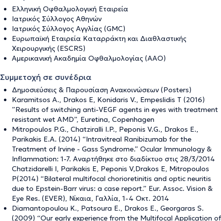
Ελληνική Οφθαλμολογική Εταιρεία
Ιατρικός Σύλλογος Αθηνών
Ιατρικός Σύλλογος Αγγλίας (GMC)
Ευρωπαϊκή Εταιρεία Καταρράκτη και Διαθλαστικής
Χειρουργικής (ESCRS)
Αμερικανική Ακαδημία Οφθαλμολογίας (AAO)
Συμμετοχή σε συνέδρια
Δημοσιεύσεις & Παρουσίαση Ανακοινώσεων (Posters)
Karamitsos A., Drakos E, Konidaris V., Empeslidis T (2016)
”Results of switching anti-VEGF agents in eyes with treatment
resistant wet AMD”, Euretina, Copenhagen
Mitropoulos P.G., Chatziralli I.P., Peponis V.G., Drakos E.,
Parikakis E.A. (2014) “Intravitreal Ranibizumab for the
Treatment of Irvine - Gass Syndrome.” Ocular Immunology &
Inflammation: 1-7. Αναρτήθηκε στο διαδίκτυο στις 28/3/2014
Chatzidarelli I, Parikakis E, Peponis V,Drakos E, Mitropoulos
P(2014) “Bilateral multifocal chorioretinitis and optic neuritis
due to Epstein-Barr virus: a case report.” Eur. Assoc. Vision &
Eye Res. (EVER), Νίκαια, Γαλλία, 1-4 Οκτ. 2014
Diamantopoulou K., Patsoura E., Drakos E., Georgaras S.
(2009) “Our early experience from the Multifocal Application of