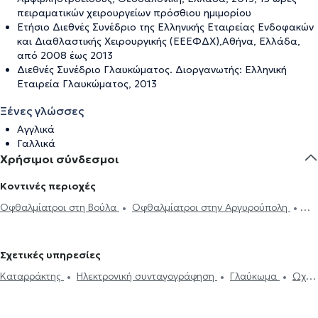
πειραματικών χειρουργείων πρόσθιου ημιμορίου
Ετήσιο Διεθνές Συνέδριο της Ελληνικής Εταιρείας Ενδοφακών
και Διαθλαστικής Χειρουργικής (ΕΕΕΦΔΧ),Αθήνα, Ελλάδα,
από 2008 έως 2013
Διεθνές Συνέδριο Γλαυκώματος. Διοργανωτής: Ελληνική
Εταιρεία Γλαυκώματος, 2013
Ξένες γλώσσες
Αγγλικά
Γαλλικά
Χρήσιμοι σύνδεσμοι
Κοντινές περιοχές
Οφθαλμίατροι στη Βούλα
Οφθαλμίατροι στην Αργυρούπολη
Οφθαλμίατροι στο Ελληνικό
Οφθαλμίατροι στον Άλιμο
Οφθαλμίατροι στην Ηλιούπολη
Οφθαλμίατροι στον Άγιο Δημήτριο
Σχετικές υπηρεσίες
Οφθαλμίατροι στο Παλαιό Φάληρο
Οφθαλμίατροι στη Δάφνη
Καταρράκτης
Ηλεκτρονική συνταγογράφηση
Γλαύκωμα
Ωχρά
Οφθαλμίατροι στη Νέα Σμύρνη
Οφθαλμίατροι στον Βύρωνα
κηλίδα
Επιπεφυκίτιδα
Κριθαράκι
Αστιγματισμός
Μυωπία
Οφθαλμίατροι στην Καλλιθέα
Οφθαλμίατροι στην Αθήνα
Υπερμετρωπία
PRK
Βλεφαροπλαστική
Laser μυωπίας
Οφθαλμίατροι στον Νέο Κόσμο
Οφθαλμίατροι στο Παγκράτι