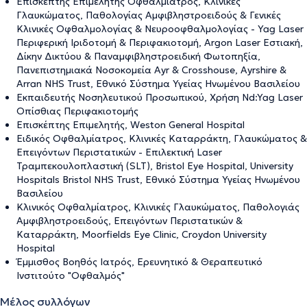
Επισκέπτης Επιμελητής Οφθαλμίατρος, Κλινικές
Γλαυκώματος, Παθολογίας Αμφιβληστροειδούς & Γενικές
Κλινικές Οφθαλμολογίας & Νευροοφθαλμολογίας - Yag Laser
Περιφερική Ιριδοτομή & Περιφακιοτομή, Argon Laser Εστιακή,
Δίκην Δικτύου & Παναμφιβληστροειδική Φωτοπηξία,
Πανεπιστημιακά Νοσοκομεία Ayr & Crosshouse, Ayrshire &
Arran NHS Trust, Εθνικό Σύστημα Υγείας Ηνωμένου Βασιλείου
Εκπαιδευτής Νοσηλευτικού Προσωπικού, Χρήση Nd:Yag Laser
Οπίσθιας Περιφακιοτομής
Επισκέπτης Επιμελητής, Weston General Hospital
Ειδικός Οφθαλμίατρος, Κλινικές Καταρράκτη, Γλαυκώματος &
Επειγόντων Περιστατικών - Επιλεκτική Laser
Τραμπεκουλοπλαστική (SLT), Bristol Eye Hospital, University
Hospitals Bristol NHS Trust, Εθνικό Σύστημα Υγείας Ηνωμένου
Βασιλείου
Κλινικός Οφθαλμίατρος, Κλινικές Γλαυκώματος, Παθολογιάς
Αμφιβληστροειδούς, Επειγόντων Περιστατικών &
Καταρράκτη, Moorfields Eye Clinic, Croydon University
Hospital
Έμμισθος Βοηθός Ιατρός, Ερευνητικό & Θεραπευτικό
Ινστιτούτο "Οφθαλμός"
Μέλος συλλόγων