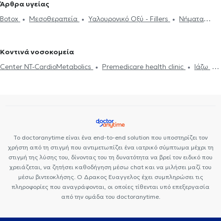
Άρθρα υγείας
Χαλάζιο
Κερατόκωνος
Φλουοροαγγειογραφία
Πιστοποιητικά
Οφθαλμίατροι στο Κουκάκι
Οφθαλμίατροι στην Καισαριανή
Botox
Μεσοθεραπεία
Υαλουρονικό Οξύ - Fillers
Νήματα
υγείας για εργασία
Botox
Μεσοθεραπεία
Υαλουρονικό Οξύ -
Οφθαλμίατροι στον Πειραιά
Οφθαλμίατροι στα Πετράλωνα
Προσώπου (Lifting)
Αποκόλληση αμφιβληστροειδούς
Fillers
Στραβισμός
Οφθαλμίατροι στον Ταύρο
Οφθαλμίατροι στα Ιλίσια
Βλεφαροπλαστική
Laser μυωπίας
Γλαύκωμα
Καταρράκτης
Κοντινά νοσοκομεία
Ωχρά κηλίδα
Center NT-CardioMetabolics
Premedicare health clinic
Ιάζω
Premedicare Health Clinic
Το doctoranytime είναι ένα end-to-end solution που υποστηρίζει τον
χρήστη από τη στιγμή που αντιμετωπίζει ένα ιατρικό σύμπτωμα μέχρι τη
στιγμή της λύσης του, δίνοντας του τη δυνατότητα να βρεί τον ειδικό που
χρειάζεται, να ζητήσει καθοδήγηση μέσω chat και να μιλήσει μαζί του
μέσω βιντεοκλήσης. Ο Δρακος Ευαγγελος έχει συμπληρώσει τις
πληροφορίες που αναγράφονται, οι οποίες τίθενται υπό επεξεργασία
από την ομάδα του doctoranytime.