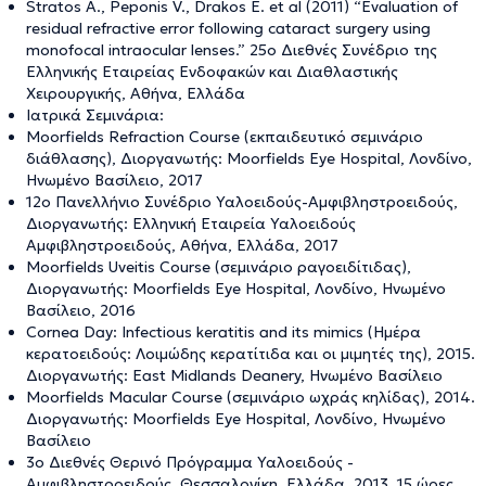
Stratos A., Peponis V., Drakos E. et al (2011) “Evaluation of
residual refractive error following cataract surgery using
monofocal intraocular lenses.” 25ο Διεθνές Συνέδριο της
Ελληνικής Εταιρείας Ενδοφακών και Διαθλαστικής
Χειρουργικής, Αθήνα, Ελλάδα
Ιατρικά Σεμινάρια:
Moorfields Refraction Course (εκπαιδευτικό σεμινάριο
διάθλασης), Διοργανωτής: Moorfields Eye Hospital, Λονδίνο,
Ηνωμένο Βασίλειο, 2017
12ο Πανελλήνιο Συνέδριο Υαλοειδούς-Αμφιβληστροειδούς,
Διοργανωτής: Ελληνική Εταιρεία Υαλοειδούς
Αμφιβληστροειδούς, Αθήνα, Ελλάδα, 2017
Moorfields Uveitis Course (σεμινάριο ραγοειδίτιδας),
Διοργανωτής: Moorfields Eye Hospital, Λονδίνο, Ηνωμένο
Βασίλειο, 2016
Cornea Day: Infectious keratitis and its mimics (Ημέρα
κερατοειδούς: Λοιμώδης κερατίτιδα και οι μιμητές της), 2015.
Διοργανωτής: East Midlands Deanery, Ηνωμένο Βασίλειο
Moorfields Macular Course (σεμινάριο ωχράς κηλίδας), 2014.
Διοργανωτής: Moorfields Eye Hospital, Λονδίνο, Ηνωμένο
Βασίλειο
3ο Διεθνές Θερινό Πρόγραμμα Υαλοειδούς -
Αμφιβληστροειδούς, Θεσσαλονίκη, Ελλάδα, 2013, 15 ώρες