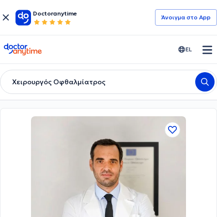
Doctoranytime
Άνοιγμα στο App
doctoranytime
EL
Χειρουργός Οφθαλμίατρος