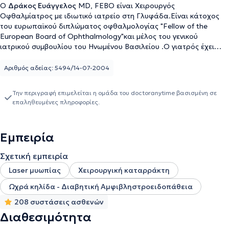
Ο
Δράκος Ευάγγελος
MD, FEBO είναι Χειρουργός
Οφθαλμίατρος με ιδιωτικό ιατρείο στη Γλυφάδα.Είναι κάτοχος
του ευρωπαϊκού διπλώματος οφθαλμολογίας "Fellow of the
European Board of Ophthalmology"και μέλος του γενικού
ιατρικού συμβουλίου του Ηνωμένου Βασιλείου .Ο γιατρός έχει
ειδικευθεί στο "Οφθαλμιατρείο Αθηνών" και έχει εξειδικευθεί σε
διεθνούς φήμης πανεπιστημιακά ιδρύματα της Αγγλίας στη
Αριθμός αδείας: 5494/14-07-2004
χειρουργική του καταρράκτη,στη χειρουργική αντιμετώπιση του
γλαυκώματος με laser , στην ηλικιακή εκφύλιση της ωχράς κηλίδας
Την περιγραφή επιμελείται η ομάδα του doctoranytime βασισμένη σε
,στη διαβητική αμφιβληστροειδοπάθεια και στις οφθαλμικές
επαληθευμένες πληροφορίες.
φλεγμονές.Τέλος ,ο γιατρός διαθέτει πολυάριθμες δημοσιεύσεις
και παρουσιάσεις ανακοινώσεων σε Ελληνικά και διεθνή
συνέδρια.
Εμπειρία
Σχετική εμπειρία
Laser μυωπίας
Χειρουργική καταρράκτη
Ωχρά κηλίδα - Διαβητική Αμφιβληστροειδοπάθεια
208 συστάσεις ασθενών
Διαθεσιμότητα