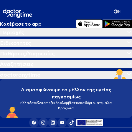
EL
Κατέβασε το app
Περιοχές
Ειδικότητες
Παθήσεις/Υπηρεσίες
Αναζητήσεις
doctoranytime
Διαμορφώνουμε το μέλλον της υγείας
παγκοσμίως
Ελλάδα
Βέλγιο
Μεξικό
Κολομβία
Εκουαδόρ
Γουατεμάλα
Βραζιλία