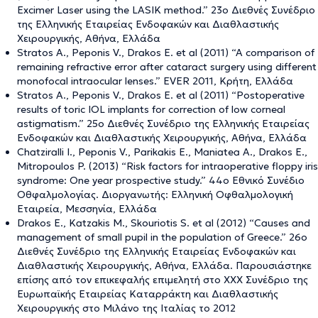
Excimer Laser using the LASIK method.” 23ο Διεθνές Συνέδριο
της Ελληνικής Εταιρείας Ενδοφακών και Διαθλαστικής
Χειρουργικής, Αθήνα, Ελλάδα
Stratos A., Peponis V., Drakos E. et al (2011) “A comparison of
remaining refractive error after cataract surgery using different
monofocal intraocular lenses.” EVER 2011, Κρήτη, Ελλάδα
Stratos A., Peponis V., Drakos E. et al (2011) “Postoperative
results of toric IOL implants for correction of low corneal
astigmatism.” 25ο Διεθνές Συνέδριο της Ελληνικής Εταιρείας
Ενδοφακών και Διαθλαστικής Χειρουργικής, Αθήνα, Ελλάδα
Chatziralli I., Peponis V., Parikakis E., Maniatea A., Drakos E.,
Mitropoulos P. (2013) “Risk factors for intraoperative floppy iris
syndrome: One year prospective study.” 44ο Εθνικό Συνέδιο
Οθφαλμολογίας. Διοργανωτής: Ελληνική Οφθαλμολογική
Εταιρεία, Μεσσηνία, Ελλάδα
Drakos E., Katzakis M., Skouriotis S. et al (2012) “Causes and
management of small pupil in the population of Greece.” 26ο
Διεθνές Συνέδριο της Ελληνικής Εταιρείας Ενδοφακών και
Διαθλαστικής Χειρουργικής, Αθήνα, Ελλάδα. Παρουσιάστηκε
επίσης από τον επικεφαλής επιμελητή στο ΧΧΧ Συνέδριο της
Ευρωπαϊκής Εταιρείας Καταρράκτη και Διαθλαστικής
Χειρουργικής στο Μιλάνο της Ιταλίας το 2012