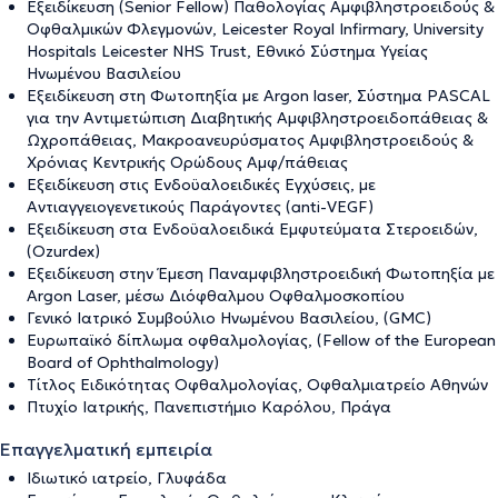
Εξειδίκευση (Senior Fellow) Παθολογίας Αμφιβληστροειδούς &
Οφθαλμικών Φλεγμονών, Leicester Royal Infirmary, University
Hospitals Leicester NHS Trust, Εθνικό Σύστημα Υγείας
Ηνωμένου Βασιλείου
Εξειδίκευση στη Φωτοπηξία με Argon laser, Σύστημα PASCAL
για την Αντιμετώπιση Διαβητικής Αμφιβληστροειδοπάθειας &
Ωχροπάθειας, Μακροανευρύσματος Αμφιβληστροειδούς &
Χρόνιας Κεντρικής Ορώδους Αμφ/πάθειας
Εξειδίκευση στις Ενδοϋαλοειδικές Εγχύσεις, με
Αντιαγγειογενετικούς Παράγοντες (anti-VEGF)
Εξειδίκευση στα Ενδοϋαλοειδικά Εμφυτεύματα Στεροειδών,
(Ozurdex)
Εξειδίκευση στην Έμεση Παναμφιβληστροειδική Φωτοπηξία με
Argon Laser, μέσω Διόφθαλμου Οφθαλμοσκοπίου
Γενικό Ιατρικό Συμβούλιο Ηνωμένου Βασιλείου, (GMC)
Ευρωπαϊκό δίπλωμα οφθαλμολογίας, (Fellow of the European
Board of Ophthalmology)
Τίτλος Ειδικότητας Οφθαλμολογίας, Οφθαλμιατρείο Αθηνών
Πτυχίο Ιατρικής, Πανεπιστήμιο Καρόλου, Πράγα
Επαγγελματική εμπειρία
Ιδιωτικό ιατρείο, Γλυφάδα