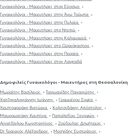
Γυναικολόγοι - Μαιευτήρες στον Εύοσμο
Γυναικολόγοι - Μαιευτήρες στην Άνω Τούμπα
Γυναικολόγοι - Μαιευτήρες στην Πυλαία
Γυναικολόγοι - Μαιευτήρες στο Ντεπώ
Γυναικολόγοι - Μαιευτήρες στην Καλαμαριά
Γυναικολόγοι - Μαιευτήρες στο Ωραιόκαστρο
Γυναικολόγοι - Μαιευτήρες στην Περαία
Γυναικολόγοι - Μαιευτήρες στον Λαγκαδά
Δημοφιλείς Γυναικολόγοι - Μαιευτήρες στη Θεσσαλονίκη
Μωραΐτης Βασίλειος
Τανιμανίδης Παναγιώτης
Χατζηκαλογιάννης Ιωάννης
Γραμμένου Σοφία
Χριστοφοράκη Βικτώρια
Κολιτσιδάκης Απόστολος
Μαυροματάκη Χριστίνα
Παπαλεξίου Ξενοφών
Αϊνατζόγλου Κωνσταντίνος
Ζούζουλας Δημήτριος
Dr Τραϊανός Αλέξανδρος
Μοσχίδης Ευστράτιος