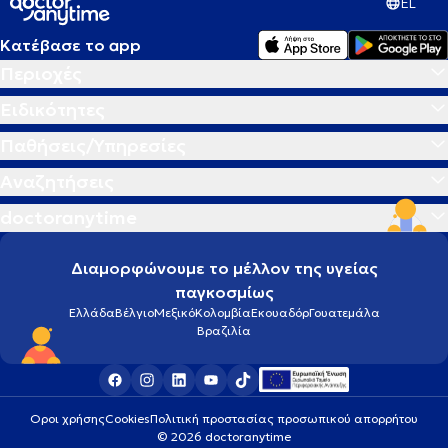
EL
Κατέβασε το app
Περιοχές
Ειδικότητες
Παθήσεις/Υπηρεσίες
Αναζητήσεις
doctoranytime
Διαμορφώνουμε το μέλλον της υγείας
παγκοσμίως
Ελλάδα
Βέλγιο
Μεξικό
Κολομβία
Εκουαδόρ
Γουατεμάλα
Βραζιλία
Οροι χρήσης
Cookies
Πολιτική προστασίας προσωπικού απορρήτου
© 2026 doctoranytime