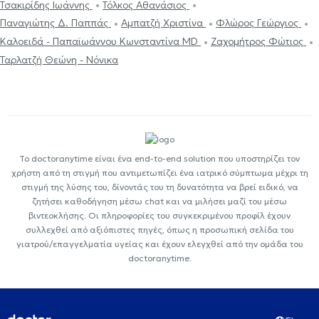
Τσακιρίδης Ιωάννης
Τόλκος Αθανάσιος
Παναγιώτης Δ. Παππάς
Αμπατζή Χριστίνα
Φλώρος Γεώργιος
Καλοειδά - Παπαϊωάννου Κωνσταντίνα MD
Ζαχομήτρος Φώτιος
Ταρλατζή Θεώνη - Νόνικα
Το doctoranytime είναι ένα end-to-end solution που υποστηρίζει τον
χρήστη από τη στιγμή που αντιμετωπίζει ένα ιατρικό σύμπτωμα μέχρι τη
στιγμή της λύσης του, δίνοντάς του τη δυνατότητα να βρεί ειδικό, να
ζητήσει καθοδήγηση μέσω chat και να μιλήσει μαζί του μέσω
βιντεοκλήσης. Οι πληροφορίες του συγκεκριμένου προφίλ έχουν
συλλεχθεί από αξιόπιστες πηγές, όπως η προσωπική σελίδα του
γιατρού/επαγγελματία υγείας και έχουν ελεγχθεί από την ομάδα του
doctoranytime.