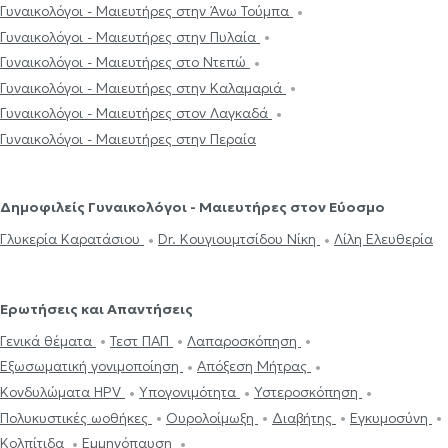
Γυναικολόγοι - Μαιευτήρες στην Άνω Τούμπα
Γυναικολόγοι - Μαιευτήρες στην Πυλαία
Γυναικολόγοι - Μαιευτήρες στο Ντεπώ
Γυναικολόγοι - Μαιευτήρες στην Καλαμαριά
Γυναικολόγοι - Μαιευτήρες στον Λαγκαδά
Γυναικολόγοι - Μαιευτήρες στην Περαία
Δημοφιλείς Γυναικολόγοι - Μαιευτήρες στον Εύοσμο
Γλυκερία Καρατάσιου
Dr. Κουγιουμτσίδου Νίκη
Λίλη Ελευθερία
Ερωτήσεις και Απαντήσεις
Γενικά θέματα
Τεστ ΠΑΠ
Λαπαροσκόπηση
Εξωσωματική γονιμοποίηση
Απόξεση Μήτρας
Κονδυλώματα HPV
Υπογονιμότητα
Υστεροσκόπηση
Πολυκυστικές ωοθήκες
Ουρολοίμωξη
Διαβήτης
Εγκυμοσύνη
Κολπίτιδα
Εμμηνόπαυση