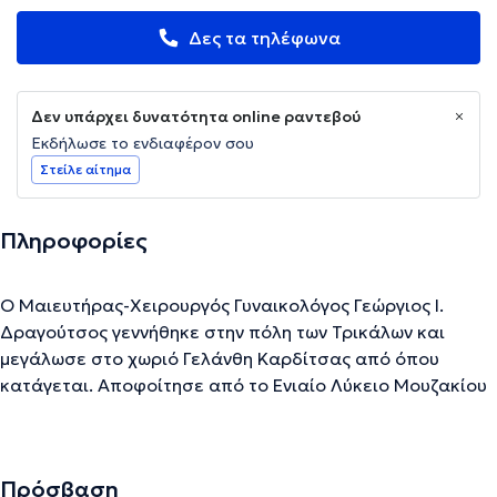
Δες τα τηλέφωνα
Δεν υπάρχει δυνατότητα online ραντεβού
Εκδήλωσε το ενδιαφέρον σου
Στείλε αίτημα
Πληροφορίες
Ο Μαιευτήρας-Χειρουργός Γυναικολόγος Γεώργιος Ι.
Δραγούτσος γεννήθηκε στην πόλη των Τρικάλων και
μεγάλωσε στο χωριό Γελάνθη Καρδίτσας από όπου
κατάγεται. Αποφοίτησε από το Ενιαίο Λύκειο Μουζακίου
και στη συνέχεια κατόπιν Πανελλαδικών Εξετάσεων
εισήχθη στην Ιατρική Σχολή του Πανεπιστημίου Κρήτης
(2006). Εκεί φοίτησε για δύο έτη και έπειτα λόγω
Πρόσβαση
άριστων επιδόσεων έλαβε μετεγγραφή στην Ιατρική