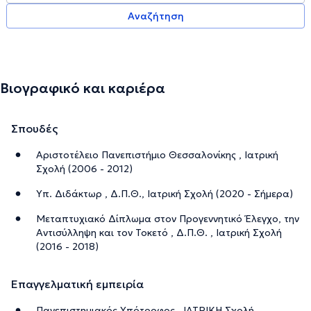
τον Ιούνιο του 2019 ("Επίκαιρα θέματα στη Μαιευτική και
Αναζήτηση
Γυναικολογία"). Είναι παντρεμένος με την Στρατιωτικό
Οδοντίατρο Αθηνά Ενεχειλίδου και έχουν μία κόρη και
ένα γιο.
Βιογραφικό και καριέρα
Την περιγραφή επιμελείται η ομάδα του doctoranytime βασισμένη σε
επαληθευμένες πληροφορίες.
Σπουδές
Αριστοτέλειο Πανεπιστήμιο Θεσσαλονίκης , Ιατρική
Σχολή (2006 - 2012)
Υπ. Διδάκτωρ , Δ.Π.Θ., Ιατρική Σχολή (2020 - Σήμερα)
Μεταπτυχιακό Δίπλωμα στον Προγεννητικό Έλεγχο, την
Αντισύλληψη και τον Τοκετό , Δ.Π.Θ. , Ιατρική Σχολή
(2016 - 2018)
Επαγγελματική εμπειρία
Πανεπιστημιακός Υπότροφος , ΙΑΤΡΙΚΗ Σχολή