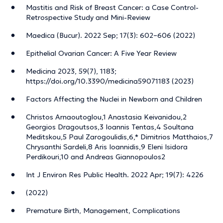
Mastitis and Risk of Breast Cancer: a Case Control-
Retrospective Study and Mini-Review
Maedica (Bucur). 2022 Sep; 17(3): 602–606 (2022)
Epithelial Ovarian Cancer: A Five Year Review
Medicina 2023, 59(7), 1183;
https://doi.org/10.3390/medicina59071183 (2023)
Factors Affecting the Nuclei in Newborn and Children
Christos Arnaoutoglou,1 Anastasia Keivanidou,2
Georgios Dragoutsos,3 Ioannis Tentas,4 Soultana
Meditskou,5 Paul Zarogoulidis,6,* Dimitrios Matthaios,7
Chrysanthi Sardeli,8 Aris Ioannidis,9 Eleni Isidora
Perdikouri,10 and Andreas Giannopoulos2
Int J Environ Res Public Health. 2022 Apr; 19(7): 4226
(2022)
Premature Birth, Management, Complications