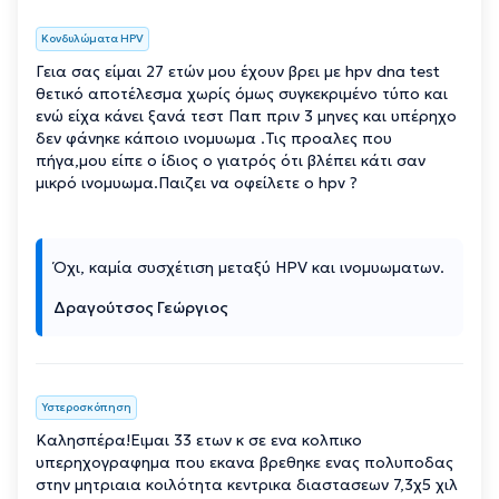
Κονδυλώματα HPV
Γεια σας είμαι 27 ετών μου έχουν βρει με hpv dna test
θετικό αποτέλεσμα χωρίς όμως συγκεκριμένο τύπο και
ενώ είχα κάνει ξανά τεστ Παπ πριν 3 μηνες και υπέρηχο
δεν φάνηκε κάποιο ινομυωμα .Τις προαλες που
πήγα,μου είπε ο ίδιος ο γιατρός ότι βλέπει κάτι σαν
μικρό ινομυωμα.Παιζει να οφείλετε ο hpv ?
Όχι, καμία συσχέτιση μεταξύ HPV και ινομυωματων.
Δραγούτσος Γεώργιος
Υστεροσκόπηση
Καλησπέρα!Ειμαι 33 ετων κ σε ενα κολπικο
υπερηχογραφημα που εκανα βρεθηκε ενας πολυποδας
στην μητριαια κοιλότητα κεντρικα διαστασεων 7,3χ5 χιλ