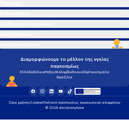
Περιοχές
Ειδικότητες
Παθήσεις/Υπηρεσίες
Αναζητήσεις
doctoranytime
Διαμορφώνουμε το μέλλον της υγείας
παγκοσμίως
Ελλάδα
Βέλγιο
Μεξικό
Κολομβία
Εκουαδόρ
Γουατεμάλα
Βραζιλία
Οροι χρήσης
Cookies
Πολιτική προστασίας προσωπικού απορρήτου
© 2026 doctoranytime