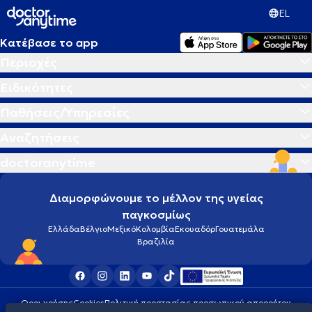
EL
Κατέβασε το app
Περιοχές
Ειδικότητες
Παθήσεις/Υπηρεσίες
Αναζητήσεις
doctoranytime
Διαμορφώνουμε το μέλλον της υγείας
παγκοσμίως
Ελλάδα
Βέλγιο
Μεξικό
Κολομβία
Εκουαδόρ
Γουατεμάλα
Βραζιλία
Οροι χρήσης
Cookies
Πολιτική προστασίας προσωπικού απορρήτου