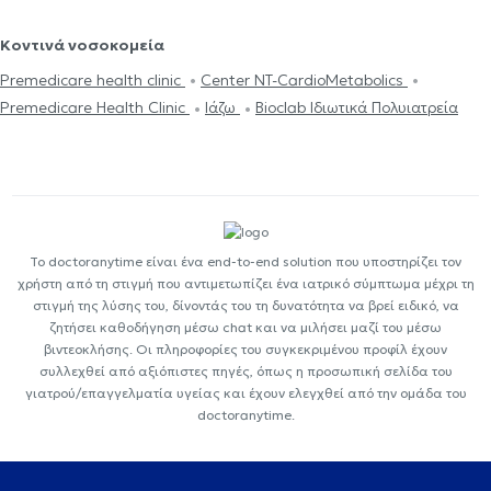
Κοντινά νοσοκομεία
Premedicare health clinic
Center NT-CardioMetabolics
Premedicare Health Clinic
Ιάζω
Bioclab Ιδιωτικά Πολυιατρεία
Το doctoranytime είναι ένα end-to-end solution που υποστηρίζει τον
χρήστη από τη στιγμή που αντιμετωπίζει ένα ιατρικό σύμπτωμα μέχρι τη
στιγμή της λύσης του, δίνοντάς του τη δυνατότητα να βρεί ειδικό, να
ζητήσει καθοδήγηση μέσω chat και να μιλήσει μαζί του μέσω
βιντεοκλήσης. Οι πληροφορίες του συγκεκριμένου προφίλ έχουν
συλλεχθεί από αξιόπιστες πηγές, όπως η προσωπική σελίδα του
γιατρού/επαγγελματία υγείας και έχουν ελεγχθεί από την ομάδα του
doctoranytime.