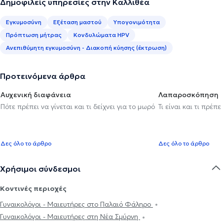
Δημοφιλείς υπηρεσίες στην Καλλιθέα
Εγκυμοσύνη
Εξέταση μαστού
Υπογονιμότητα
Πρόπτωση μήτρας
Κονδυλώματα HPV
Ανεπιθύμητη εγκυμοσύνη - Διακοπή κύησης (έκτρωση)
Προτεινόμενα άρθρα
Αυχενική διαφάνεια
Λαπαροσκόπηση
Πότε πρέπει να γίνεται και τι δείχνει για το μωρό
Τι είναι και τι πρέ
Δες όλο το άρθρο
Δες όλο το άρθρο
Χρήσιμοι σύνδεσμοι
Κοντινές περιοχές
Γυναικολόγοι - Μαιευτήρες στο Παλαιό Φάληρο
Γυναικολόγοι - Μαιευτήρες στη Νέα Σμύρνη