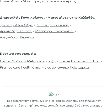
Γυναικολόγοι - Μαιευτήρες στο Πεδίον του Άρεως
Δημοφιλείς Γυναικολόγοι - Μαιευτήρες στην Καλλιθέα
Τριανταφύλλου Όλγα
Φωτάκη Παρασκευή
Αρουτζίδης Σταύρος
Μπουκόρου Γαρυφαλλιά
Αλεξανδρίδη Βικτώρια
Κοντινά νοσοκομεία
Center NT-CardioMetabolics
Ιάζω
Premedicare health clinic
Premedicare Health Clinic
Bioclab Ιδιωτικά Πολυιατρεία
Το doctoranytime είναι ένα end-to-end solution που υποστηρίζει τον
χρήστη από τη στιγμή που αντιμετωπίζει ένα ιατρικό σύμπτωμα μέχρι τη