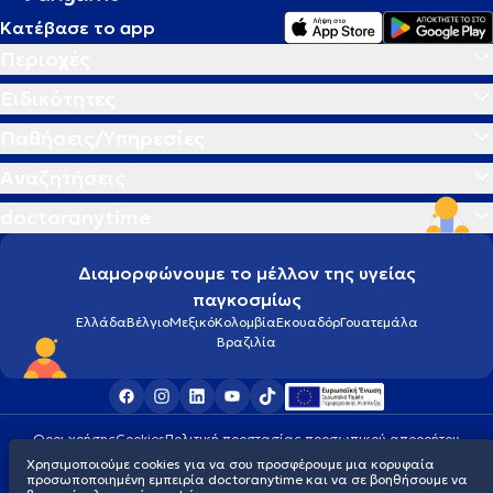
Κατέβασε το app
Περιοχές
Ειδικότητες
Παθήσεις/Υπηρεσίες
Αναζητήσεις
doctoranytime
Διαμορφώνουμε το μέλλον της υγείας
παγκοσμίως
Ελλάδα
Βέλγιο
Μεξικό
Κολομβία
Εκουαδόρ
Γουατεμάλα
Βραζιλία
Οροι χρήσης
Cookies
Πολιτική προστασίας προσωπικού απορρήτου
© 2026 doctoranytime
Χρησιμοποιούμε cookies για να σου προσφέρουμε μια κορυφαία
προσωποποιημένη εμπειρία doctoranytime και να σε βοηθήσουμε να