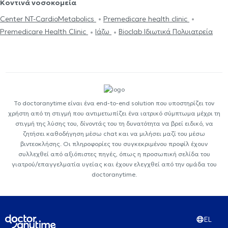
Κοντινά νοσοκομεία
Center NT-CardioMetabolics
Premedicare health clinic
Premedicare Health Clinic
Ιάζω
Bioclab Ιδιωτικά Πολυιατρεία
Το doctoranytime είναι ένα end-to-end solution που υποστηρίζει τον
χρήστη από τη στιγμή που αντιμετωπίζει ένα ιατρικό σύμπτωμα μέχρι τη
στιγμή της λύσης του, δίνοντάς του τη δυνατότητα να βρεί ειδικό, να
ζητήσει καθοδήγηση μέσω chat και να μιλήσει μαζί του μέσω
βιντεοκλήσης. Οι πληροφορίες του συγκεκριμένου προφίλ έχουν
συλλεχθεί από αξιόπιστες πηγές, όπως η προσωπική σελίδα του
γιατρού/επαγγελματία υγείας και έχουν ελεγχθεί από την ομάδα του
doctoranytime.
EL