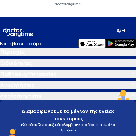
doctoranytime.
EL
Κατέβασε το app
Περιοχές
Ειδικότητες
Παθήσεις/Υπηρεσίες
Αναζητήσεις
doctoranytime
Διαμορφώνουμε το μέλλον της υγείας
παγκοσμίως
Ελλάδα
Βέλγιο
Μεξικό
Κολομβία
Εκουαδόρ
Γουατεμάλα
Βραζιλία