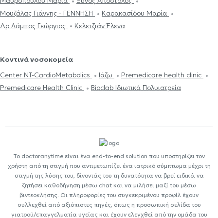
Μαυροπούλου Μαρία
Ξυνός Απόστολος
Μουζάλας Γιάννης - ΓΕΝΝΗΣΗ
Καρακασίδου Μαρία
Δρ Λάμπος Γεώργιος
Κελετζιάν Έλενα
Κοντινά νοσοκομεία
Center NT-CardioMetabolics
Ιάζω
Premedicare health clinic
Premedicare Health Clinic
Bioclab Ιδιωτικά Πολυιατρεία
Το doctoranytime είναι ένα end-to-end solution που υποστηρίζει τον
χρήστη από τη στιγμή που αντιμετωπίζει ένα ιατρικό σύμπτωμα μέχρι τη
στιγμή της λύσης του, δίνοντάς του τη δυνατότητα να βρεί ειδικό, να
ζητήσει καθοδήγηση μέσω chat και να μιλήσει μαζί του μέσω
βιντεοκλήσης. Οι πληροφορίες του συγκεκριμένου προφίλ έχουν
συλλεχθεί από αξιόπιστες πηγές, όπως η προσωπική σελίδα του
γιατρού/επαγγελματία υγείας και έχουν ελεγχθεί από την ομάδα του