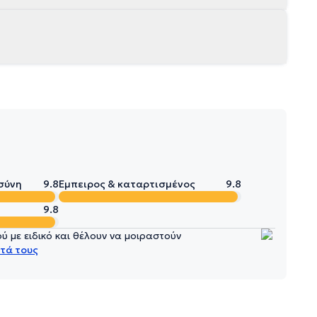
σύνη
9.8
Έμπειρος & καταρτισμένος
9.8
9.8
 με ειδικό και θέλουν να μοιραστούν
τά τους