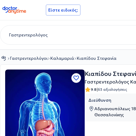
doctoranytime
Είστε ειδικός;
Γαστρεντερολόγοι
Καλαμαριά
Κιαπίδου Στεφανία
Κιαπίδου Στεφαν
Γαστρεντερολόγος Κ
|
9.8
63 αξιολογήσεις
Διεύθυνση
Αδριανουπόλεως 18
Θεσσαλονίκης