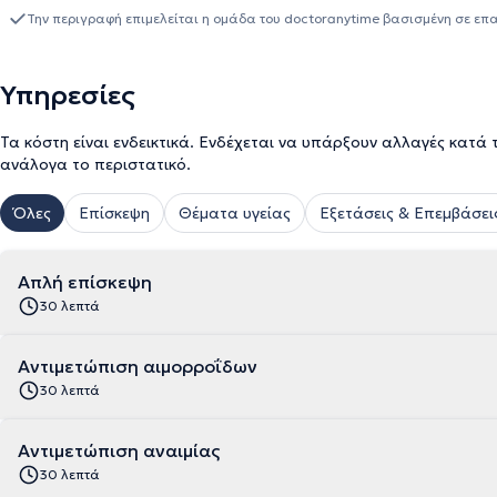
συμμετοχές και παρουσιάσεις σε πανελλήνια, πανευρωπαϊκά και 
Την περιγραφή επιμελείται η ομάδα του doctoranytime βασισμένη σε επ
ελληνικά όσο και σε διεθνή έγκριτα επιστημονικά περιοδικά. Η ια
ενδοσκόπηση και στην ενδοσκοπική κάψουλα. Επίσης, στη διάγν
χρόνιων νοσημάτων του ήπατος, των χοληφόρων και του παγκρέατ
Υπηρεσίες
οισοφάγου. Τέλος, είναι εξωτερικός συνεργάτης ιδιωτικών κλινικώ
Τα κόστη είναι ενδεικτικά. Ενδέχεται να υπάρξουν αλλαγές κατά 
ανάλογα το περιστατικό.
Όλες
Επίσκεψη
Θέματα υγείας
Εξετάσεις & Επεμβάσει
Απλή επίσκεψη
30 λεπτά
Αντιμετώπιση αιμορροΐδων
30 λεπτά
Αντιμετώπιση αναιμίας
30 λεπτά