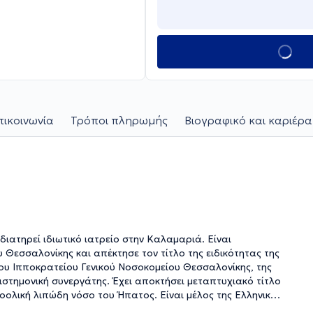
πικοινωνία
Τρόποι πληρωμής
Βιογραφικό και καριέρα
ιατηρεί ιδιωτικό ιατρείο στην Καλαμαριά. Είναι
 Θεσσαλονίκης και απέκτησε τον τίτλο της ειδικότητας της
ου Ιπποκρατείου Γενικού Νοσοκομείου Θεσσαλονίκης, της
ιστημονική συνεργάτης. Έχει αποκτήσει μεταπτυχιακό τίτλο
οολική λιπώδη νόσο του Ήπατος. Είναι μέλος της Ελληνικής
ης του Ήπατος. Το επιστημονικό της έργο περιλαμβάνει