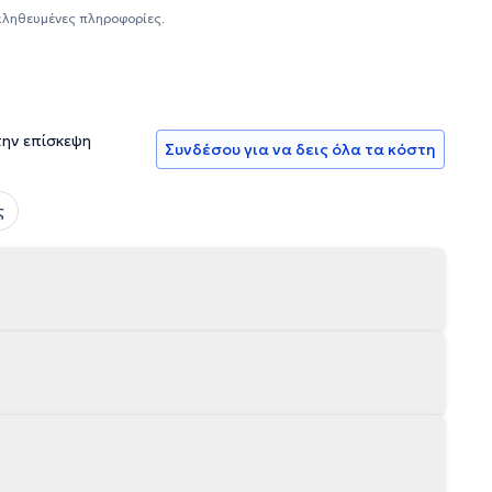
αμερικανικά συνέδρια, καθώς και δημοσιεύσεις τόσο σε
αληθευμένες πληροφορίες.
τρός διαθέτει πολυετή εμπειρία στην επεμβατική
ωση και αντιμετώπιση γαστρεντερολογικών παθήσεων και
ος, ενώ διαθέτει εμπειρία και στη μανομετρία του
ν της Θεσσαλονίκης.
την επίσκεψη
Συνδέσου για να δεις όλα τα κόστη
ς