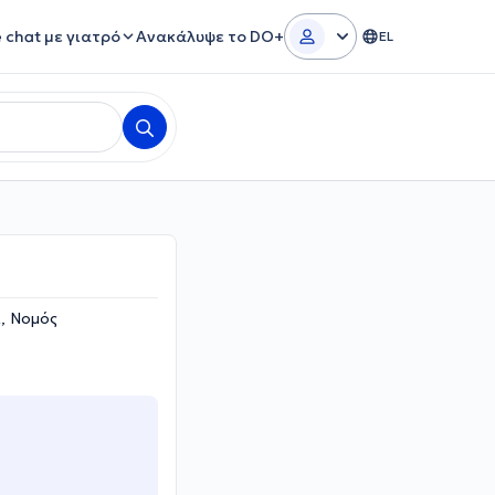
e chat με γιατρό
Ανακάλυψε το DO+
EL
, Νομός