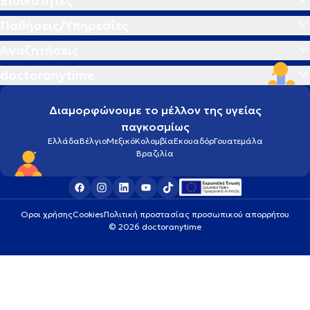
Ειδικότητες
Παθήσεις/Υπηρεσίες
Αναζητήσεις
doctoranytime
Διαμορφώνουμε το μέλλον της υγείας
παγκοσμίως
Ελλάδα
Βέλγιο
Μεξικό
Κολομβία
Εκουαδόρ
Γουατεμάλα
Βραζιλία
Οροι χρήσης
Cookies
Πολιτική προστασίας προσωπικού απορρήτου
© 2026 doctoranytime