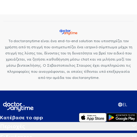
Αναιμία
Σπαστική κολίτιδα
Χολή
Γαστροοισοφαγική
παλινδρόμηση
Ευερέθιστο έντερο
Νόσος Crohn
Το doctoranytime είναι ένα end-to-end solution που υποστηρίζει τον
χρήστη από τη στιγμή που αντιμετωπίζει ένα ιατρικό σύμπτωμα μέχρι τη
στιγμή της λύσης του, δίνοντας του τη δυνατότητα να βρεί τον ειδικό που
χρειάζεται, να ζητήσει καθοδήγηση μέσω chat και να μιλήσει μαζί του
μέσω βιντεοκλήσης. Ο Σεβαστοπουλος Σταυρος έχει συμπληρώσει τις
πληροφορίες που αναγράφονται, οι οποίες τίθενται υπό επεξεργασία
από την ομάδα του doctoranytime.
EL
Κατέβασε το app
Περιοχές