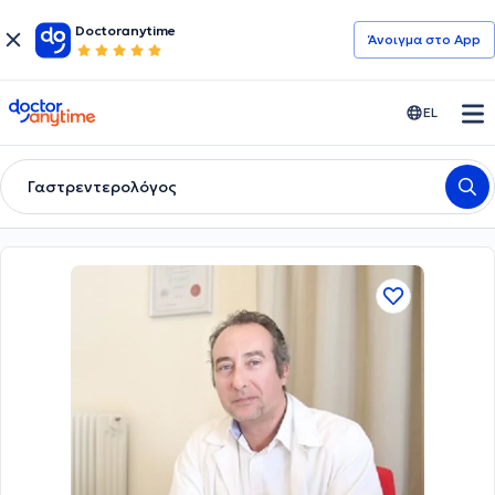
Doctoranytime
Άνοιγμα στο App
doctoranytime
EL
Γαστρεντερολόγος