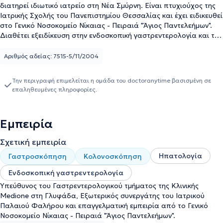
διατηρεί ιδιωτικό ιατρείο στη Νέα Σμύρνη. Είναι πτυχιούχος της
Ιατρικής Σχολής του Πανεπιστημίου Θεσσαλίας και έχει ειδικευθεί
στο Γενικό Νοσοκομείο Νίκαιας - Πειραιά "Άγιος Παντελεήμων".
Διαθέτει εξειδίκευση στην ενδοσκοπική γαστρεντερολογία και την
ηπατολογία. Μέχρι και σήμερα είναι Υπεύθυνος του
Γαστρεντερολογικού τμήματος της Κλινικής Medione στη
Αριθμός αδείας: 7515-5/11/2004
Γλυφάδα και Εξωτερικός συνεργάτης του Ιατρικού Παλαιού
Φαλήρου. Έχει συμμετάσχει σε πολλά σεμινάρια Επεμβατικής
Την περιγραφή επιμελείται η ομάδα του doctoranytime βασισμένη σε
Ενδοσκόπησης, αλλά και σε συνέδρια του εξωτερικού και αριθμεί
επαληθευμένες πληροφορίες.
αρκετές δημοσιεύσεις σε έγκριτα γαστρεντερολογικά περιοδικά.
Στο ιατρείο πραγμοποιούνται κάθε είδους ενδοσκοπήσεις
(γαστροσκόπηση -κολονοσκόπηση), διερεύνηση αναιμίας,
Εμπειρία
διαρροικού συνδρόμου, δυσκοιλιότητας, διερεύνηση
ελικοβακτηριδίου του πυλωρού, αντιμετώπιση ευερέθιστου
Σχετική εμπειρία
εντέρου, παλινδρόμησης. Επιπλέον, πραγματοποιείται και
προληπτικός έλεγχος - screening test σε ομάδες υψηλού
Ηπατολογία
Γαστροσκόπηση
Κολονοσκόπηση
κινδύνου.
Ενδοσκοπική γαστρεντερολογία
Υπεύθυνος του Γαστρεντερολογικού τμήματος της Κλινικής
Medione στη Γλυφάδα, Εξωτερικός συνεργάτης του Ιατρικού
Παλαιού Φαλήρου και επαγγελματική εμπειρία από το Γενικό
Νοσοκομείο Νίκαιας - Πειραιά "Άγιος Παντελεήμων".