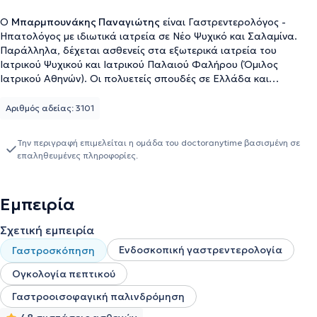
Ο
Μπαρμπουνάκης Παναγιώτης
είναι Γαστρεντερολόγος -
Ηπατολόγος με ιδιωτικά ιατρεία σε Νέο Ψυχικό και Σαλαμίνα.
Παράλληλα, δέχεται ασθενείς στα εξωτερικά ιατρεία του
Ιατρικού Ψυχικού και Ιατρικού Παλαιού Φαλήρου (Όμιλος
Ιατρικού Αθηνών). Οι πολυετείς σπουδές σε Ελλάδα και
εξωτερικό, σε συνδυασμό με την προσωπική του αφοσίωση στο
πρόβλημα του ασθενούς, εξασφαλίζουν άριστη παροχή ιατρικής
Αριθμός αδείας: 3101
φροντίδας και αντιμετώπισης των προβλημάτων υγείας. Η
μακροχρόνια ενασχόληση και εμπειρία του ιατρού σε θέματα
Την περιγραφή επιμελείται η ομάδα του doctoranytime βασισμένη σε
γαστρεντερολογίας, ογκολογίας πεπτικού, ιδιοπαθών
επαληθευμένες πληροφορίες.
φλεγμονωδών νοσημάτων του εντέρου (νόσος Crohn, ελκώδης
κολίτιδα), η διαρκής επιστημονική ενημέρωση και η εκλεκτή
ομάδα συνεργατών, του επιτρέπουν τη σωστή αντιμετώπιση ενός
Εμπειρία
ευρύτατου φάσματος γαστρεντερολογικών θεμάτων. Διενεργεί
προηγμένες ενδοσκοπικές, διαγνωστικές, επεμβατικές και
Σχετική εμπειρία
θεραπευτικές τεχνικές, όπως εφαρμογή ραδιοσυχνοτήτων RFA
(Radiofrequency Ablation) σε οισοφάγο Barrett, μέθοδος που
Ενδοσκοπική γαστρεντερολογία
Γαστροσκόπηση
αποτελεί ουσιαστικά επανάσταση στην θεραπεία του,
Ογκολογία πεπτικού
ενδοσκοπική βλεννογονεκτομή (EMR), μεγεθυντική ενδοσκόπηση,
υψηλής ευκρίνειας χρωμοενδοσκόπηση για την πρόληψη και
Γαστροοισοφαγική παλινδρόμηση
έγκαιρη διάγνωση του πρώιμου καρκίνου και των προκαρκινικών