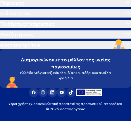
Περιοχές
Ειδικότητες
Παθήσεις/Υπηρεσίες
Αναζητήσεις
doctoranytime
Διαμορφώνουμε το μέλλον της υγείας
παγκοσμίως
Ελλάδα
Βέλγιο
Μεξικό
Κολομβία
Εκουαδόρ
Γουατεμάλα
Βραζιλία
Οροι χρήσης
Cookies
Πολιτική προστασίας προσωπικού απορρήτου
© 2026 doctoranytime