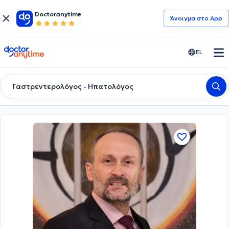
Doctoranytime
Άνοιγμα στο App
doctoranytime
EL
Γαστρεντερολόγος - Ηπατολόγος