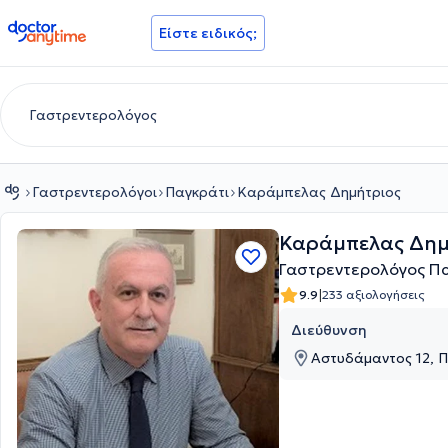
doctoranytime
Είστε ειδικός;
Γαστρεντερολόγοι
Παγκράτι
Καράμπελας Δημήτριος
Καράμπελας Δημ
Γαστρεντερολόγος Π
|
9.9
233 αξιολογήσεις
Διεύθυνση
Αστυδάμαντος 12, Π