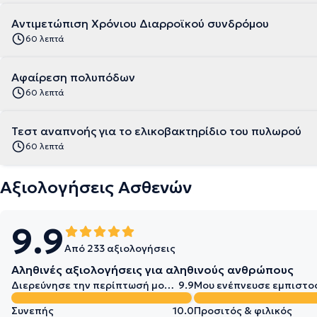
Αντιμετώπιση Χρόνιου Διαρροϊκού συνδρόμου
60 λεπτά
Αφαίρεση πολυπόδων
60 λεπτά
Τεστ αναπνοής για το ελικοβακτηρίδιο του πυλωρού
60 λεπτά
Αξιολογήσεις Ασθενών
9.9
Από 233 αξιολογήσεις
Αληθινές αξιολογήσεις για αληθινούς ανθρώπους
Διερεύνησε την περίπτωσή μου σε βάθος
9.9
Μου ενέπνευσε εμπιστο
Συνεπής
10.0
Προσιτός & φιλικός