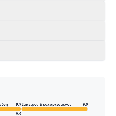
σύνη
9.9
Έμπειρος & καταρτισμένος
9.9
9.9