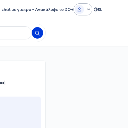
e chat με γιατρό
Ανακάλυψε το DO+
EL
ική