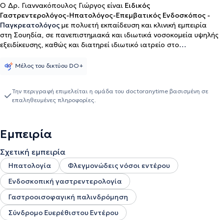
Ο Δρ. Γιαννακόπουλος
Γιώργος είναι
Ειδικός
Γαστρεντερολόγος-Hπατολόγος-Επεμβατικός Ενδοσκόπος -
Παγκρεατολόγος
με πολυετή εκπαίδευση και κλινική εμπειρία
στη Σουηδία, σε πανεπιστημιακά και ιδιωτικά νοσοκομεία υψηλής
εξειδίκευσης, καθώς
και διατηρεί ιδιωτικό ιατρείο στο
Μαρούσι. Αποφοίτησε από την Ιατρική Σχολή του Εθνικού και
Καποδιστριακού Πανεπιστημίου Αθηνών με βαθμό πτυχίου
Μέλος του δικτύου DO+
«Άριστα». Μετά την ολοκλήρωση των σπουδών του, συνέχισε την
εκπαίδευσή του στη Σουηδία, όπου ειδικεύτηκε στην Εσωτερική
Την περιγραφή επιμελείται η ομάδα του doctoranytime βασισμένη σε
Παθολογία στο Νοσοκομείο Danderyds Sjukhus της Στοκχόλμης,
επαληθευμένες πληροφορίες.
αποκτώντας τον τίτλο ειδικότητας το 2014. Στη συνέχεια,
πραγματοποίησε την εξειδίκευσή του στη Γαστρεντερολογία στο
Karolinska Universitetssjukhuset, ένα από τα κορυφαία
Εμπειρία
πανεπιστημιακά νοσοκομεία της Ευρώπης. Ο τίτλος ειδικότητας
Γαστρεντερολογίας του απονεμήθηκε το 2017. Από το 2021 έως
Σχετική εμπειρία
σήμερα, εργάζεται ως ειδικός γαστρεντερολόγος στις
γαστρεντερολογικές κλινικές Capio και Aleris στη Στοκχόλμη,
Ηπατολογία
Φλεγμονώδεις νόσοι εντέρου
προσφέροντας υψηλού επιπέδου ιατρικές υπηρεσίες τόσο στον
Ενδοσκοπική γαστρεντερολογία
διαγνωστικό όσο και στον θεραπευτικό τομέα. Το κλινικό του
έργο καλύπτει ένα ευρύ φάσμα περιστατικών, όπως Διαγνωστική
Γαστροοισοφαγική παλινδρόμηση
και θεραπευτική ενδοσκόπηση (γαστροσκοπήσεις,
κολονοσκοπήσεις, αφαίρεση πολυπόδων), Διαχείριση
Σύνδρομο Ευερέθιστου Εντέρου