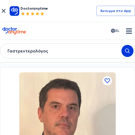
Doctoranytime
Άνοιγμα στο App
doctoranytime
EL
Γαστρεντερολόγος