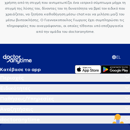
χρήστη από τη στιγμή που αντιμετωπίζει ένα ιατρικό σύμπτωμα μέχρι τη
στιγμή της λύσης του, δίνοντας του τη δυνατότητα να βρεί τον ειδικό που
χρειάζεται, να ζητήσει καθοδήγηση μέσω chat και να μιλήσει μαζί του
μέσω βιντεοκλήσης. Ο Γιαννακοπουλος Γιωργος έχει συμπληρώσει τις
πληροφορίες που αναγράφονται, οι οποίες τίθενται υπό επεξεργασία
από την ομάδα του doctoranytime.
EL
Κατέβασε το app
Περιοχές
Ειδικότητες
Παθήσεις/Υπηρεσίες
Αναζητήσεις
doctoranytime