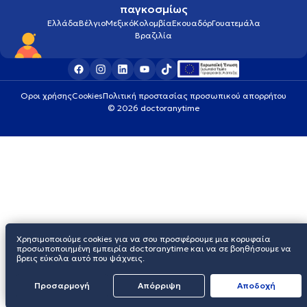
παγκοσμίως
Ελλάδα
Βέλγιο
Μεξικό
Κολομβία
Εκουαδόρ
Γουατεμάλα
Βραζιλία
Οροι χρήσης
Cookies
Πολιτική προστασίας προσωπικού απορρήτου
© 2026 doctoranytime
Χρησιμοποιούμε cookies για να σου προσφέρουμε μια κορυφαία
προσωποποιημένη εμπειρία doctoranytime και να σε βοηθήσουμε να
βρεις εύκολα αυτό που ψάχνεις.
Προσαρμογή
Απόρριψη
Aποδοχή