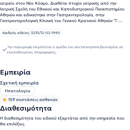
ιατρείο στον Νέο Κόσμο. Διαθέτει πτυχίο ιατρικής από την
Ιατρική Σχολή του Εθνικού και Καποδιστριακού Πανεπιστημίου
Αθηνών και ειδικεύτηκε στην Γαστρεντερολογία, στην
Γαστρεντερολογική Κλινική του Γενικού Κρατικού Αθηνών "Γ.
Γεννηματάς". Επιπλέον, κατέχει το Ευρωπαϊκό Δίπλωμα
Γαστρεντερολογίας και Ηπατολογίας από την Επιτροπή
Αριθμός αδείας: 3233/12-02-1990
Εκπαίδευσης του European Board of Gastroenterology and
Hepatology του European Union of Medical Specialists. Διαθέτει
Την περιγραφή επιμελείται η ομάδα του doctoranytime βασισμένη σε
ευρύτατη κλινική εμπειρία ως επιστημονικός συνεργάτης σε
επαληθευμένες πληροφορίες.
πολυάριθμα νοσοκομεία και κλινικές, όπως και σε ασφαλιστικούς
φορείς. Τέλος, παρακολουθεί πλήθος επιστημονικών σεμιναρίων,
συνεδρίων, μετεκπαιδευτικών μαθημάτων, εκπαιδευτικών
Εμπειρία
προγραμμάτων, ημερίδων και συμποσίων, στην Ελλάδα και το
εξωτερικό, ως εκπαιδευόμενος, σύνεδρος ή ομιλητής.
Σχετική εμπειρία
Ηπατολογία
159 συστάσεις ασθενών
Διαθεσιμότητα
Η διαθεσιμότητα του ειδικού εξαρτάται από την υπηρεσία που
θα επιλέξεις.