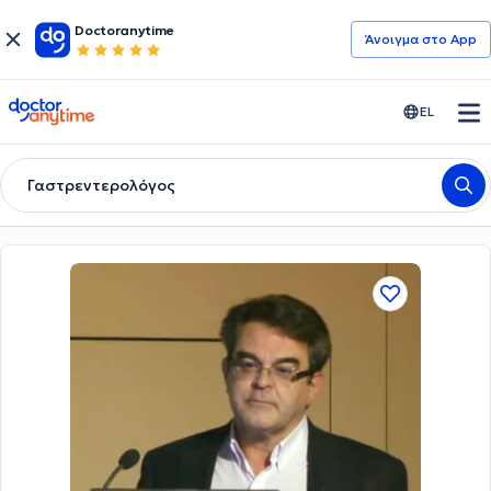
Doctoranytime
Άνοιγμα στο App
doctoranytime
EL
Γαστρεντερολόγος