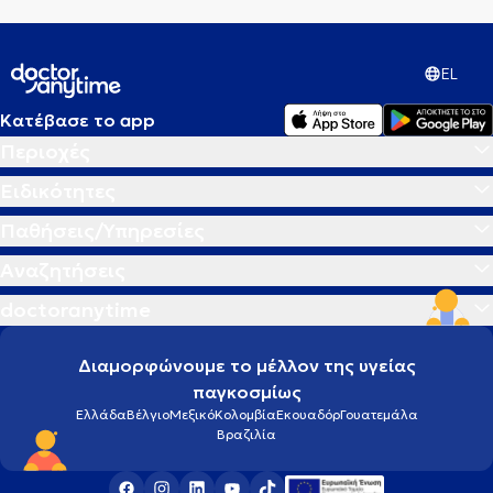
EL
Κατέβασε το app
Περιοχές
Ειδικότητες
Παθήσεις/Υπηρεσίες
Αναζητήσεις
doctoranytime
Διαμορφώνουμε το μέλλον της υγείας
παγκοσμίως
Ελλάδα
Βέλγιο
Μεξικό
Κολομβία
Εκουαδόρ
Γουατεμάλα
Βραζιλία