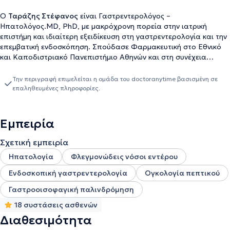
Ο
Ταράζης Στέφανος
είναι Γαστρεντερολόγος –
Ηπατολόγος.MD, PhD, με μακρόχρονη πορεία στην ιατρική
επιστήμη και ιδιαίτερη εξειδίκευση στη γαστρεντερολογία και την
επεμβατική ενδοσκόπηση. Σπούδασε Φαρμακευτική στο Εθνικό
και Καποδιστριακό Πανεπιστήμιο Αθηνών και στη συνέχεια
Ιατρική στο Πανεπιστήμιο Ιωαννίνων. Το 1997 ολοκλήρωσε το
διδακτορικό του στην Ιατρική Σχολή του ΕΚΠΑ και απέκτησε την
Την περιγραφή επιμελείται η ομάδα του doctoranytime βασισμένη σε
ειδικότητα της Γαστρεντερολογίας, ενώ αργότερα, το 2022,
επαληθευμένες πληροφορίες.
εξειδικεύτηκε και στην Κλινική Φαρμακολογία. Έχει
πραγματοποιήσει μετεκπαίδευση στην Επεμβατική Ενδοσκόπηση
στο Royal Berkshire Hospital του Reading στο Ηνωμένο
Εμπειρία
Βασίλειο.Η επαγγελματική του διαδρομή ξεκίνησε από το
Αγροτικό Ιατρείο Δερβιζιάνων Ιωαννίνων και συνέχισε ως
Σχετική εμπειρία
ειδικευόμενος στην Παθολογία στο Γενικό Νοσοκομείο Πατησίων
Ηπατολογία
Φλεγμονώδεις νόσοι εντέρου
και στη Γαστρεντερολογία στο ΝΜΤΣ. Κατά την παραμονή του
στη Μεγάλη Βρετανία εργάστηκε στο Royal Berkshire Hospital ως
Ενδοσκοπική γαστρεντερολογία
Ογκολογία πεπτικού
H. Registrar, αποκτώντας πολύτιμη εμπειρία στη σύγχρονη κλινική
Γαστροοισοφαγική παλινδρόμηση
και ενδοσκοπική πρακτική. Από το 1998 δραστηριοποιείται ως
ιδιώτης γαστρεντερολόγος στην Αθήνα, ενώ παράλληλα έχει
18 συστάσεις ασθενών
διατελέσει Επιστημονικός Συνεργάτης στο Νοσοκομείο
Διαθεσιμότητα
“Ευαγγελισμός” από το 2005 έως το 2015. Από το 2015 υπηρετεί