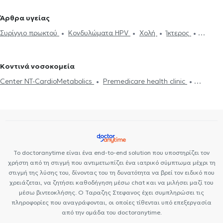
Γαστρεντερολόγοι στη Δάφνη
Γαστρεντερολόγοι στο Νέο Ψυχικό
Ελικοβακτηρίδιο
Γαστρίτιδα
Παγκρεατίτιδα
Καρκίνος
Γαστρεντερολόγοι στο Ψυχικό
Γαστρεντερολόγοι στα
Άρθρα υγείας
στομάχου
Έλκος στομάχου
Ραγάδα Πρωκτού
Πετράλωνα
Γαστρεντερολόγοι στη Νέα Σμύρνη
Συρίγγιο πρωκτού
Κονδυλώματα HPV
Χολή
Ίκτερος
Ορθοσιγμοειδοσκόπηση
Ελκώδης κολίτιδα
Γαστρεντερίτιδα
Γαστρεντερολόγοι στα Πατήσια
Γαστρεντερολόγοι στον Βοτανικό
Αναιμία
Γαστρεντερίτιδα
Γαστροσκόπηση
Κολονοσκόπηση
Γαστροοισοφαγική παλινδρόμηση
Ευερέθιστο έντερο
Ίκτερος
Γαστρεντερολόγοι στο Γαλάτσι
Γαστρεντερολόγοι στον Άγιο
Σπαστική κολίτιδα
Σπαστική κολίτιδα
Νόσος Crohn
Ενδοσκοπικός Υπέρηχος
Δημήτριο
Γαστρεντερολόγοι στον Χολαργό
Γαστρεντερολόγοι
Κοντινά νοσοκομεία
στα Άνω Πατήσια
Center NT-CardioMetabolics
Premedicare health clinic
Premedicare Health Clinic
Ιάζω
Bioclab Ιδιωτικά Πολυιατρεία
Το doctoranytime είναι ένα end-to-end solution που υποστηρίζει τον
χρήστη από τη στιγμή που αντιμετωπίζει ένα ιατρικό σύμπτωμα μέχρι τη
στιγμή της λύσης του, δίνοντας του τη δυνατότητα να βρεί τον ειδικό που
χρειάζεται, να ζητήσει καθοδήγηση μέσω chat και να μιλήσει μαζί του
μέσω βιντεοκλήσης. Ο Ταραζης Στεφανος έχει συμπληρώσει τις
πληροφορίες που αναγράφονται, οι οποίες τίθενται υπό επεξεργασία
από την ομάδα του doctoranytime.