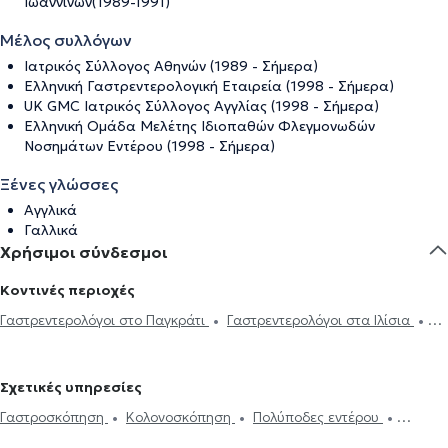
Ιωαννίνων(1989-1991)
Μέλος συλλόγων
Ιατρικός Σύλλογος Αθηνών (1989 - Σήμερα)
Ελληνική Γαστρεντερολογική Εταιρεία (1998 - Σήμερα)
UK GMC Ιατρικός Σύλλογος Αγγλίας (1998 - Σήμερα)
Ελληνική Ομάδα Μελέτης Ιδιοπαθών Φλεγμονωδών
Νοσημάτων Εντέρου (1998 - Σήμερα)
Ξένες γλώσσες
Αγγλικά
Γαλλικά
Χρήσιμοι σύνδεσμοι
Κοντινές περιοχές
Γαστρεντερολόγοι στο Παγκράτι
Γαστρεντερολόγοι στα Ιλίσια
Γαστρεντερολόγοι στους Αμπελόκηπους
Γαστρεντερολόγοι στο
Κολωνάκι
Γαστρεντερολόγοι στου Ζωγράφου
Γαστρεντερολόγοι
Σχετικές υπηρεσίες
στην Αθήνα
Γαστρεντερολόγοι στον Βύρωνα
Γαστρεντερολόγοι
Γαστροσκόπηση
Κολονοσκόπηση
Πολύποδες εντέρου
στου Γκύζη
Γαστρεντερολόγοι στον Νέο Κόσμο
Αφαίρεση πολυπόδων εντέρου
Ηλεκτρονική συνταγογράφηση