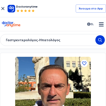
Doctoranytime
Άνοιγμα στο App
doctoranytime
EL
Γαστρεντερολόγος-Ηπατολόγος