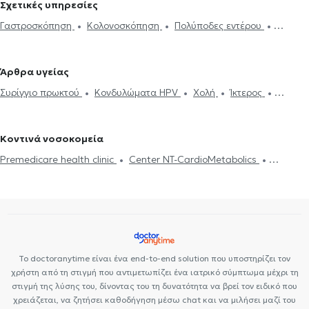
Σχετικές υπηρεσίες
Γαστρεντερολόγοι στο Κολωνάκι
Γαστρεντερολόγοι στην
Γαστροσκόπηση
Κολονοσκόπηση
Πολύποδες εντέρου
Καισαριανή
Γαστρεντερολόγοι στο Παγκράτι
Γαστρεντερολόγοι
Αφαίρεση πολυπόδων εντέρου
Ηλεκτρονική συνταγογράφηση
στο Γαλάτσι
Γαστρεντερολόγοι στον Βύρωνα
Γαστρεντερολόγοι
Ελικοβακτηρίδιο
Γαστρίτιδα
Παγκρεατίτιδα
Καρκίνος
στα Πατήσια
Γαστρεντερολόγοι στον Χολαργό
Άρθρα υγείας
στομάχου
Έλκος στομάχου
Ραγάδα Πρωκτού
Γαστρεντερολόγοι στον Νέο Κόσμο
Γαστρεντερολόγοι στη Δάφνη
Συρίγγιο πρωκτού
Κονδυλώματα HPV
Χολή
Ίκτερος
Ορθοσιγμοειδοσκόπηση
Ελκώδης κολίτιδα
Γαστρεντερίτιδα
Γαστρεντερολόγοι στα Άνω Πατήσια
Γαστρεντερολόγοι στα
Αναιμία
Γαστρεντερίτιδα
Γαστροσκόπηση
Κολονοσκόπηση
Γαστροοισοφαγική παλινδρόμηση
Ευερέθιστο έντερο
Ίκτερος
Πετράλωνα
Γαστρεντερολόγοι στον Βοτανικό
Γαστρεντερολόγοι
Σπαστική κολίτιδα
Σπαστική κολίτιδα
Νόσος Crohn
Ενδοσκοπικός Υπέρηχος
στο Χαλάνδρι
Γαστρεντερολόγοι στο Μαρούσι
Κοντινά νοσοκομεία
Premedicare health clinic
Center NT-CardioMetabolics
Premedicare Health Clinic
Bioclab Ιδιωτικά Πολυιατρεία
Ιάζω
Το doctoranytime είναι ένα end-to-end solution που υποστηρίζει τον
χρήστη από τη στιγμή που αντιμετωπίζει ένα ιατρικό σύμπτωμα μέχρι τη
στιγμή της λύσης του, δίνοντας του τη δυνατότητα να βρεί τον ειδικό που
χρειάζεται, να ζητήσει καθοδήγηση μέσω chat και να μιλήσει μαζί του