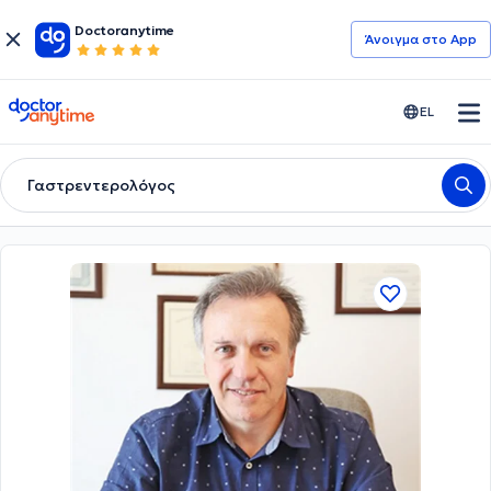
Doctoranytime
Άνοιγμα στο App
doctoranytime
EL
Γαστρεντερολόγος