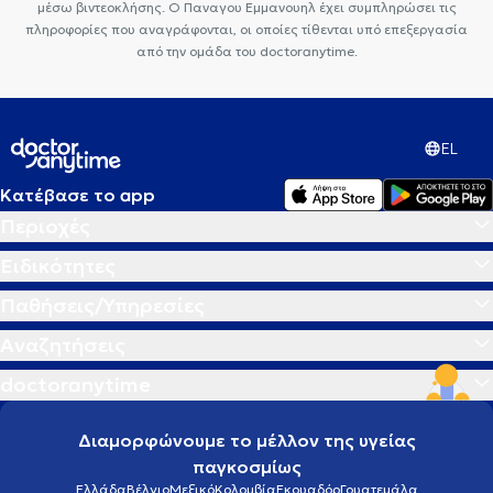
μέσω βιντεοκλήσης. Ο Παναγου Εμμανουηλ έχει συμπληρώσει τις
πληροφορίες που αναγράφονται, οι οποίες τίθενται υπό επεξεργασία
από την ομάδα του doctoranytime.
EL
Κατέβασε το app
Περιοχές
Ειδικότητες
Παθήσεις/Υπηρεσίες
Αναζητήσεις
doctoranytime
Διαμορφώνουμε το μέλλον της υγείας
παγκοσμίως
Ελλάδα
Βέλγιο
Μεξικό
Κολομβία
Εκουαδόρ
Γουατεμάλα