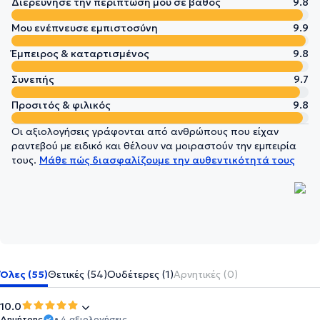
Διερεύνησε την περίπτωσή μου σε βάθος
9.8
Μου ενέπνευσε εμπιστοσύνη
9.9
Έμπειρος & καταρτισμένος
9.8
Συνεπής
9.7
Προσιτός & φιλικός
9.8
Οι αξιολογήσεις γράφονται από ανθρώπους που είχαν
ραντεβού με ειδικό και θέλουν να μοιραστούν την εμπειρία
τους.
Μάθε πώς διασφαλίζουμε την αυθεντικότητά τους
Όλες (55)
Θετικές (54)
Ουδέτερες (1)
Αρνητικές (0)
10.0
Δημήτρης
• 4 αξιολογήσεις