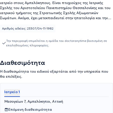
ιατρείο στους Αμπελόκηπους. Είναι πτυχιούχος της Ιατρικής
Σχολής του Αριστοτελείου Πανεπιστημίου Θεσσαλονίκης και του
ιατρικού τμήματος της Στρατιωτικής Σχολής Αξιωματικών
Σωμάτων. Ακόμα, έχει μετεκπαιδευτεί στην ηπατολογία και την
επεμβατική - θεραπευτική ενδοσκόπηση στο Royal Free Hospital
του Λονδίνου καθώς και στη χρήση ακτίνων laser στη
Αριθμός αδείας: 23307/04-11-1982
γαστρεντερολογία στο Middlesex Hospital επίσης στο Λονδίνο.
Επιπλέον, ειδικεύτηκε στη γαστρεντερολογία στη Β'
Την περιγραφή επιμελείται η ομάδα του doctoranytime βασισμένη σε
γαστρεντερολογική κλινική του Γενικόυ Νοσοκομείου Αθηνών "Ο
επαληθευμένες πληροφορίες.
Ευαγγελισμός" για τέσσερα χρόνια και στην παθολογία στη Β'
παθολογική κλινική του 401 Γενικού Στρατιωτικού Νοσοκομείου
Αθηνών για δύο χρόνια. Ο γιατρός είναι Διευθυντής
Διαθεσιμότητα
Γαστρεντερολόγος στο Ιατρικό Αθηνών (Κλινική Ψυχικού),
Διευθυντής του Ενδοσκοπικού Τμήματος του Ιατρόπολις Αθηνών
Η διαθεσιμότητα του ειδικού εξαρτάται από την υπηρεσία που
(Κλινική Αμπελοκήπων) και Συνεργάτης Γαστρεντερολόγος του
θα επιλέξεις.
Metropolitan General. Τέλος, διατέλεσε Διευθυντής της
Γαστρεντερολογικής Κλινικής του 401 Γενικού Στρατιωτικού
Νοσοκομείου Αθηνών επί σειρά ετών και είναι μέλος του Ιατρικού
Ιατρείο 1
Συλλόγου Αθηνών.
Μεσογείων 7, Αμπελόκηποι, Αττική
Επόμενη διαθεσιμότητα