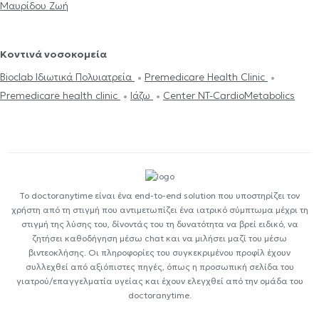
Μαυρίδου Ζωή
Κοντινά νοσοκομεία
Bioclab Ιδιωτικά Πολυιατρεία
Premedicare Health Clinic
Premedicare health clinic
Ιάζω
Center NT-CardioMetabolics
Το doctoranytime είναι ένα end-to-end solution που υποστηρίζει τον
χρήστη από τη στιγμή που αντιμετωπίζει ένα ιατρικό σύμπτωμα μέχρι τη
στιγμή της λύσης του, δίνοντάς του τη δυνατότητα να βρεί ειδικό, να
ζητήσει καθοδήγηση μέσω chat και να μιλήσει μαζί του μέσω
βιντεοκλήσης. Οι πληροφορίες του συγκεκριμένου προφίλ έχουν
συλλεχθεί από αξιόπιστες πηγές, όπως η προσωπική σελίδα του
γιατρού/επαγγελματία υγείας και έχουν ελεγχθεί από την ομάδα του
doctoranytime.