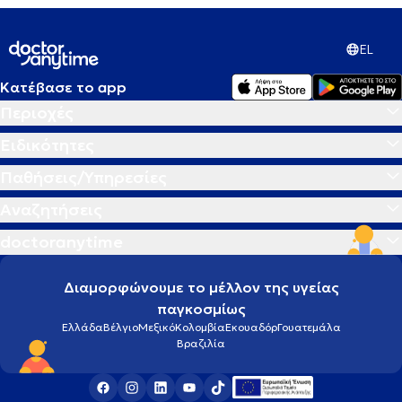
EL
Κατέβασε το app
Περιοχές
Ειδικότητες
Παθήσεις/Υπηρεσίες
Αναζητήσεις
doctoranytime
Διαμορφώνουμε το μέλλον της υγείας
παγκοσμίως
Ελλάδα
Βέλγιο
Μεξικό
Κολομβία
Εκουαδόρ
Γουατεμάλα
Βραζιλία