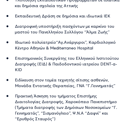
και δημόσια σχολεία της Αττικής
Εκπαιδευτική Δράση σε δημόσια και ιδιωτικά ΙΕΚ
Διατροφική υποστήριξη πασχόντων με καρκίνο του
μαστού του Πανελληνίου Συλλόγου “Άλμα Ζωής”
Ιδιωτικό πολυϊατρείο“Αγ.Ανάργυροι”, Καρδιολογικό
Κέντρο Αθηνών & Mediterraneo Hospital
Eπιστημονικός Συνεργάτης του Ελληνικού Ινστιτούτου
Διατροφής (ΕΙΔ) & Παιδοδοντικού ιατρείου DENT-a-
KID
Ειδίκευση στον τομέα τεχνητής σίτισης ασθενών,
Μονάδα Εντατικής Θεραπείας, ΓΝΑ “Γ.Γεννηματάς”
Πρακτική Άσκηση του τμήματος Επιστήμης
Διαιτολογίας Διατροφής, Χαροκόπειο Πανεπιστήμιο
(Τμήματα διατροφής των Δημόσιων Νοσοκομείων “Γ.
Γεννηματάς”, “Σισμανόγλειο”, Ψ.Ν.Α “Δαφνί” και
“Ερυθρός Σταυρός”)