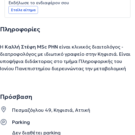
Εκδήλωσε το ενδιαφέρον σου
Στείλε αίτημα
Πληροφορίες
Η
Καλλή Στέφη MSc PHN
είναι κλινικός διαιτολόγος -
διατροφολόγος με ιδιωτικό γραφείο στην Κηφισιά. Είναι
υποψήφια διδάκτορας στο τμήμα Πληροφορικής του
Ιονίου Πανεπιστημίου διερευνώντας την μεταβολομική
επίδραση των θρεπτικών ουσιών στις νευροεκφυλιστικές
ασθένειες. Επίσης, διαθέτει μεταπτυχιακό δίπλωμα με
κατεύθυνση στη Δημόσια Υγεία και Διατροφή (Public
Πρόσβαση
Health Nutrition) του London School of Hygiene and
Tropical Medicine και είναι αριστούχος απόφοιτος του
Πεσμαζόγλου 49, Κηφισιά, Αττική
τμήματος Διατροφής (BSc. Hons) του Πανεπιστημίου
Greenwich του Λονδίνου. Η διαιτολόγος έχει σημαντική
Parking
εργασιακή εμπειρία και είναι εξειδικευμένη στην κλινική
Δεν διαθέτει parking
διαιτολογία. Στο ιδιωτικό της γραφείο παρέχει