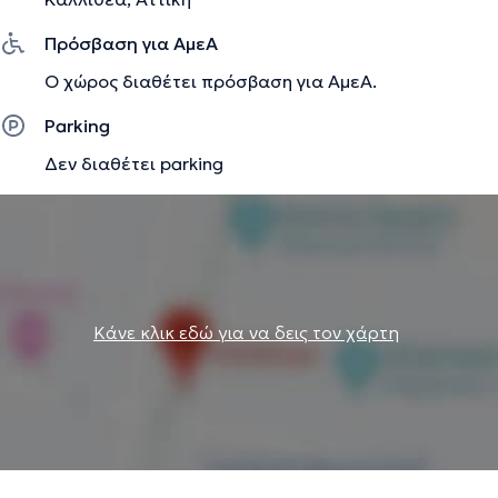
Διαιτολογίας του 251 Γενικού Νοσοκομείου Αεροπορίας
και είναι μέλος της επιστημονικής επιτροπής την
Πρόσβαση για ΑμεΑ
Ελληνικής Ολυμπιακής Επιτροπής.
Ο χώρος διαθέτει πρόσβαση για ΑμεΑ.
Parking
Την περιγραφή επιμελείται η ομάδα του doctoranytime βασισμένη σε
επαληθευμένες πληροφορίες.
Δεν διαθέτει parking
Κάνε κλικ εδώ για να δεις τον χάρτη