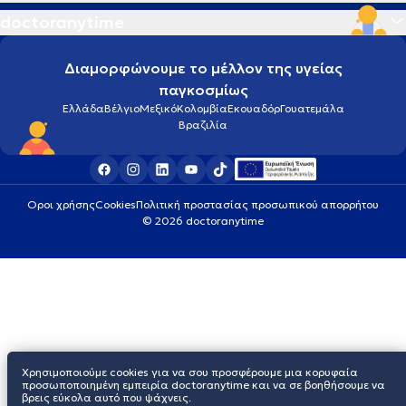
doctoranytime
Διαμορφώνουμε το μέλλον της υγείας
παγκοσμίως
Ελλάδα
Βέλγιο
Μεξικό
Κολομβία
Εκουαδόρ
Γουατεμάλα
Βραζιλία
Οροι χρήσης
Cookies
Πολιτική προστασίας προσωπικού απορρήτου
© 2026 doctoranytime
Χρησιμοποιούμε cookies για να σου προσφέρουμε μια κορυφαία
προσωποποιημένη εμπειρία doctoranytime και να σε βοηθήσουμε να
βρεις εύκολα αυτό που ψάχνεις.