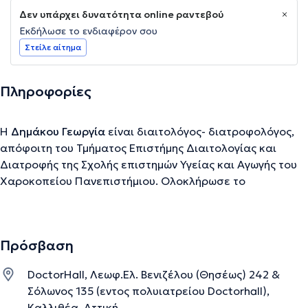
Δεν υπάρχει δυνατότητα online ραντεβού
Εκδήλωσε το ενδιαφέρον σου
Στείλε αίτημα
Πληροφορίες
Η
Δημάκου Γεωργία
είναι διαιτολόγος- διατροφολόγος,
απόφοιτη του Τμήματος Επιστήμης Διαιτολογίας και
Διατροφής της Σχολής επιστημών Υγείας και Αγωγής του
Χαροκοπείου Πανεπιστήμιου. Ολοκλήρωσε το
μεταπτυχιακό πρόγραμμα σπουδών «Διαχείριση
Γήρανσης και Χρόνιων Νοσημάτων» του Ελληνικού
Ανοικτού Πανεπιστημίου που πραγματοποιείται σε
Πρόσβαση
συνεργασία με την Ιατρική σχολή του Πανεπιστήμιου
Θεσσαλίας . Είναι Υποψία διδάκτωρ στο Τμήμα
DoctorHall, Λεωφ.Ελ. Βενιζέλου (Θησέως) 242 &
Επιστημών της εκπαίδευσης και Κοινωνικής Εργασίας στο
Σόλωνος 135 (εντος πολυιατρείου Doctorhall),
Πανεπιστήμιο Πάτρας. Εργάζεται στο Τμήμα
Καλλιθέα, Αττική