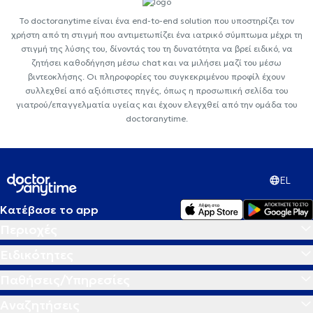
Το doctoranytime είναι ένα end-to-end solution που υποστηρίζει τον
χρήστη από τη στιγμή που αντιμετωπίζει ένα ιατρικό σύμπτωμα μέχρι τη
στιγμή της λύσης του, δίνοντάς του τη δυνατότητα να βρεί ειδικό, να
ζητήσει καθοδήγηση μέσω chat και να μιλήσει μαζί του μέσω
βιντεοκλήσης. Οι πληροφορίες του συγκεκριμένου προφίλ έχουν
συλλεχθεί από αξιόπιστες πηγές, όπως η προσωπική σελίδα του
γιατρού/επαγγελματία υγείας και έχουν ελεγχθεί από την ομάδα του
doctoranytime.
EL
Κατέβασε το app
Περιοχές
Ειδικότητες
Παθήσεις/Υπηρεσίες
Αναζητήσεις