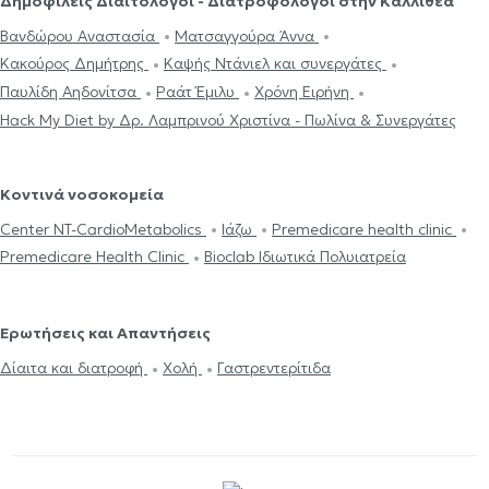
Δημοφιλείς Διαιτολόγοι - Διατροφολόγοι στην Καλλιθέα
Βανδώρου Αναστασία
Ματσαγγούρα Άννα
Κακούρος Δημήτρης
Καψής Ντάνιελ και συνεργάτες
Παυλίδη Αηδονίτσα
Ραάτ Έμιλυ
Χρόνη Ειρήνη
Hack My Diet by Δρ. Λαμπρινού Χριστίνα - Πωλίνα & Συνεργάτες
Κοντινά νοσοκομεία
Center NT-CardioMetabolics
Ιάζω
Premedicare health clinic
Premedicare Health Clinic
Bioclab Ιδιωτικά Πολυιατρεία
Ερωτήσεις και Απαντήσεις
Δίαιτα και διατροφή
Χολή
Γαστρεντερίτιδα