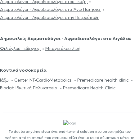
Δερματολόγοι - Αφροδισιολόγοι στου Γκύζη
Δερματολόγοι - Αφροδισιολόγοι στα Άνω Πατήσια
Δερματολόγοι - Αφροδισιολόγοι στην Πετρούπολη
Δημοφιλείς Δερματολόγοι - Αφροδισιολόγοι στο Αιγάλεω
Φιλιόγλου Γεώργιος
Μπαγετάκου Ζωή
Κοντινά νοσοκομεία
Ιάζω
Center NT-CardioMetabolics
Premedicare health clinic
Bioclab Ιδιωτικά Πολυιατρεία
Premedicare Health Clinic
Το doctoranytime είναι ένα end-to-end solution που υποστηρίζει τον
χρήστη από τη στιγμή που αντιμετωπίζει ένα ιατρικό σύμπτωμα μέχρι τη