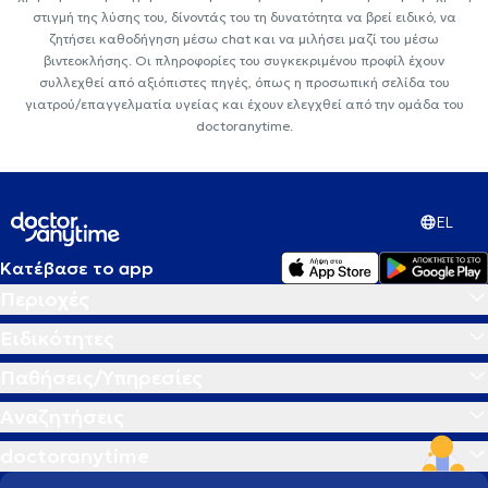
στιγμή της λύσης του, δίνοντάς του τη δυνατότητα να βρεί ειδικό, να
ζητήσει καθοδήγηση μέσω chat και να μιλήσει μαζί του μέσω
βιντεοκλήσης. Οι πληροφορίες του συγκεκριμένου προφίλ έχουν
συλλεχθεί από αξιόπιστες πηγές, όπως η προσωπική σελίδα του
γιατρού/επαγγελματία υγείας και έχουν ελεγχθεί από την ομάδα του
doctoranytime.
EL
Κατέβασε το app
Περιοχές
Ειδικότητες
Παθήσεις/Υπηρεσίες
Αναζητήσεις
doctoranytime