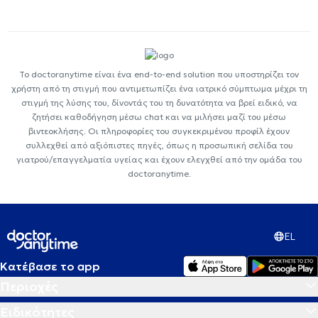
Το doctoranytime είναι ένα end-to-end solution που υποστηρίζει τον
χρήστη από τη στιγμή που αντιμετωπίζει ένα ιατρικό σύμπτωμα μέχρι τη
στιγμή της λύσης του, δίνοντάς του τη δυνατότητα να βρεί ειδικό, να
ζητήσει καθοδήγηση μέσω chat και να μιλήσει μαζί του μέσω
βιντεοκλήσης. Οι πληροφορίες του συγκεκριμένου προφίλ έχουν
συλλεχθεί από αξιόπιστες πηγές, όπως η προσωπική σελίδα του
γιατρού/επαγγελματία υγείας και έχουν ελεγχθεί από την ομάδα του
doctoranytime.
EL
Κατέβασε το app
Περιοχές
Ειδικότητες