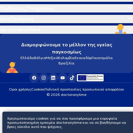
Παθήσεις/Υπηρεσίες
Αναζητήσεις
doctoranytime
Διαμορφώνουμε το μέλλον της υγείας
παγκοσμίως
Ελλάδα
Βέλγιο
Μεξικό
Κολομβία
Εκουαδόρ
Γουατεμάλα
Βραζιλία
Οροι χρήσης
Cookies
Πολιτική προστασίας προσωπικού απορρήτου
© 2026 doctoranytime
Χρησιμοποιούμε cookies για να σου προσφέρουμε μια κορυφαία
προσωποποιημένη εμπειρία doctoranytime και να σε βοηθήσουμε να
βρεις εύκολα αυτό που ψάχνεις.