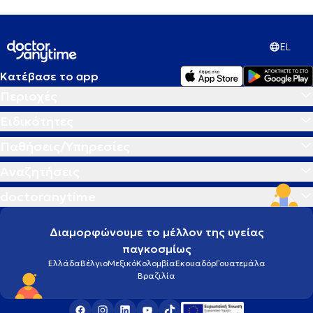
EL
Κατέβασε το app
Περιοχές
Ειδικότητες
Παθήσεις/Υπηρεσίες
Αναζητήσεις
doctoranytime
Διαμορφώνουμε το μέλλον της υγείας
παγκοσμίως
Ελλάδα
Βέλγιο
Μεξικό
Κολομβία
Εκουαδόρ
Γουατεμάλα
Βραζιλία