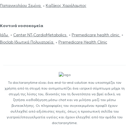
Παπανικολάου Σεμίνα
Καζάκος Χαράλαμπος
Κοντινά νοσοκομεία
Ιάζω
Center NT-CardioMetabolics
Premedicare health clinic
Bioclab Ιδιωτικά Πολυιατρεία
Premedicare Health Clinic
Το doctoranytime είναι ένα end-to-end solution που υποστηρίζει τον
χρήστη από τη στιγμή που αντιμετωπίζει ένα ιατρικό σύμπτωμα μέχρι τη
στιγμή της λύσης του, δίνοντάς του τη δυνατότητα να βρεί ειδικό, να
ζητήσει καθοδήγηση μέσω chat και να μιλήσει μαζί του μέσω
βιντεοκλήσης. Οι πληροφορίες του συγκεκριμένου προφίλ έχουν
συλλεχθεί από αξιόπιστες πηγές, όπως η προσωπική σελίδα του
γιατρού/επαγγελματία υγείας και έχουν ελεγχθεί από την ομάδα του
doctoranytime.