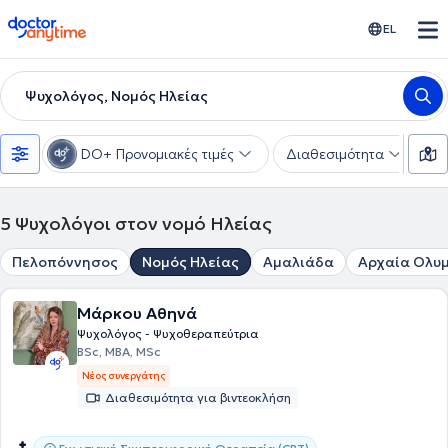
doctoranytime
EL
Ψυχολόγος, Νομός Ηλείας
DO+ Προνομιακές τιμές
Διαθεσιμότητα
Ε
5
Ψυχολόγοι στον νομό Ηλείας
Πελοπόννησος
Νομός Ηλείας
Αμαλιάδα
Αρχαία Ολυ
Μάρκου Αθηνά
Ψυχολόγος - Ψυχοθεραπεύτρια
BSc, MBA, MSc
Νέος συνεργάτης
Διαθεσιμότητα για βιντεοκλήση