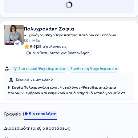
Πολυχρονάκη Σοφία
Ψυχολόγος-Ψυχοθεραπεύτρια παιδιών και εφήβων
BSc, MSc
|
9.9
28 αξιολογήσεις
Διαθεσιμότητα για βιντεοκλήση
Συστημική Ψυχοθεραπεία
Συνθετική Ψυχοθεραπεία
Σχετικά με την ειδικό
Η
Σοφία Πολυχρονάκη
είναι
Ψυχολόγος-Ψυχοθεραπεύτρια
παιδιών, εφήβων
και ενηλίκων
και διατηρεί ιδιωτικό γραφείο στο
Ηράκλειο Κρήτης. Είναι απόφοιτη του Τμήματος Ψυχολογίας του
Πανεπιστημίου Λευκωσίας και κατέχει άδεια ασκήσεως
επαγγέλματος Ψυχολόγου. Έχει ολοκληρώσει τις μεταπτυχιακές της
Βιντεοκλήση
Γραφείο 1
σπουδές στο Universitatea Babeș-Bolyai, με γνωστικό αντικείμενο
«Συμβουλευτικές και ψυχολογικές παρεμβάσεις στην ανθρώπινη
ανάπτυξη». Παράλληλα, έχει πραγματοποιήσει μια σειρά από
Διαθεσιμότητα εξ αποστάσεως
εκπαιδεύσεις γύρω από θέματα που έχουν ως θεματικό άξονα τη
συμβουλευτική παιδιών και εφήβων καθώς και των γονέων τους.