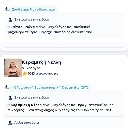
Αττικής, ενώ μέχρι και σήμερα, πέραν του ιδιωτικού του γραφείου,
εργάζεται ως Ψυχολόγος - Αξιολογητής στο Πρωτοδικείο Ηλείας.
Συνθετική Ψυχοθεραπεία
Σχετικά με την ειδικό
Η
Τσίτσου Νάντια
είναι ψυχολόγος και συνθετική
ψυχοθεραπεύτρια. Παρέχει συνεδρίες διαδικτυακά .
Κεραμιτζή Νέλλη
Ψυχολόγος
|
10
3 αξιολογήσεις
Γνωσιακή Συμπεριφορική Θεραπεία (CBT)
Σχετικά με την ειδικό
Η
Κεραμιτζή Νέλλη
είναι Ψυχολόγος και πραγματοποιεί online
συνεδρίες. Είναι πτυχιούχος Ψυχολογίας του University of East
London και κάτοχος μεταπτυχιακού τίτλου σπουδών στην Κλινική
και Κοινοτική Ψυχολογία από το ίδιο Πανεπιστήμιο. Μέχρι και
Απλή συνεδρία
σήμερα εκπαιδεύεται στη Γνωσιακή Συμπεριφορική θεραπεία στο