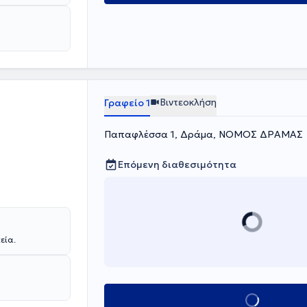
νόηση του
ε ανθρωπιά,
 ετών που
ατικές
σεις
Βιντεοκλήση
Γραφείο 1
Παπαφλέσσα 1, Δράμα, ΝΟΜΟΣ ΔΡΑΜΑΣ
Επόμενη διαθεσιμότητα
εία.
Κλείσε ραντεβού