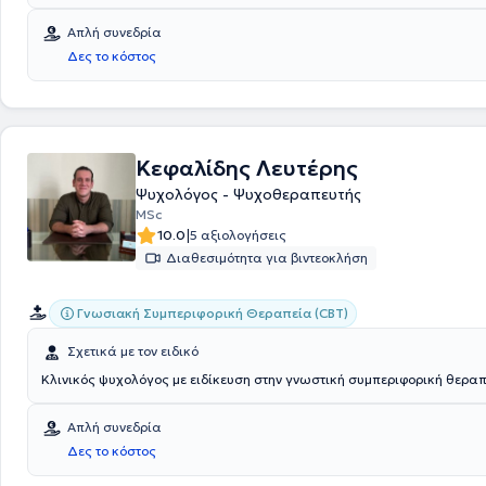
συναισθηματικής κατάστασης, την προσωπική ανάπτυξη και την κατα
ποιοτικής και επιστημονικά τεκμηριωμένης ψυχολογικής φροντίδας, μ
που ταιριάζει στη μοναδική προσωπικότητά του.»
εαυτού. Παρέχει ατομικές συνεδρίες σε ενήλικες και νέους άνω των 18
ενσυναίσθηση και σεβασμό στις ανάγκες κάθε ατόμου.
Απλή συνεδρία
επιθυμούν να διαχειριστούν ζητήματα όπως άγχος, στρες, συναισθημ
Δες το κόστος
δυσκολίες, χαμηλή αυτοεκτίμηση, δυσκολίες σχέσεων, απώλειες ή κρί
ταυτότητας.
Κεφαλίδης Λευτέρης
Ψυχολόγος - Ψυχοθεραπευτής
MSc
|
10.0
5 αξιολογήσεις
Διαθεσιμότητα για βιντεοκλήση
Γνωσιακή Συμπεριφορική Θεραπεία (CBT)
Σχετικά με τον ειδικό
Κλινικός ψυχολόγος με ειδίκευση στην γνωστική συμπεριφορική θεραπ
Απλή συνεδρία
Δες το κόστος