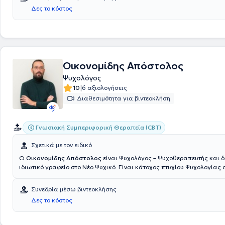
Δες το κόστος
Οικονομίδης Απόστολος
Ψυχολόγος
|
10
6 αξιολογήσεις
Διαθεσιμότητα για βιντεοκλήση
Γνωσιακή Συμπεριφορική Θεραπεία (CBT)
Σχετικά με τον ειδικό
Ο
Οικονομίδης Απόστολος
είναι Ψυχολόγος – Ψυχοθεραπευτής και δ
ιδιωτικό γραφείο στο Νέο Ψυχικό. Είναι κάτοχος πτυχίου Ψυχολογίας 
Αμερικανικό Κολλέγιο Ελλάδος και το Open University της Αγγλίας και
έλαβε διετή ειδίκευση στη Θεραπεία Συμπεριφοράς Διαταραχών Άγχο
Συνεδρία μέσω βιντεοκλήσης
Ιδεοψυχαναγκαστικής και Μετατραυματικής Διαταραχής στο Ερευνητικό
Δες το κόστος
Πανεπιστημιακό Ινστιτούτο Ψυχικής Υγιεινής σε συνεργασία με την Α’ 
Κλινική του Πανεπιστημίου Αθηνών. Επίσης, έχει παρακολουθήσει μον
μετεκπαιδευτικά προγράμματα στην Κλινική Ψυχοπαθολογία και τις Κ