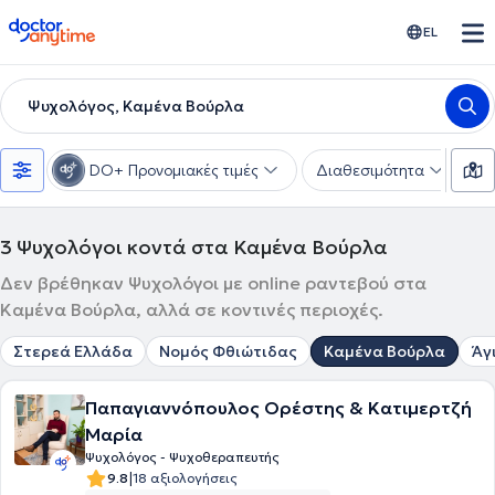
doctoranytime
EL
Ψυχολόγος, Καμένα Βούρλα
DO+ Προνομιακές τιμές
Διαθεσιμότητα
Ε
3
Ψυχολόγοι κοντά στα Καμένα Βούρλα
Δεν βρέθηκαν Ψυχολόγοι με online ραντεβού στα
Καμένα Βούρλα, αλλά σε κοντινές περιοχές.
Στερεά Ελλάδα
Νομός Φθιώτιδας
Καμένα Βούρλα
Άγ
Παπαγιαννόπουλος Ορέστης & Κατιμερτζή
Μαρία
Ψυχολόγος - Ψυχοθεραπευτής
|
9.8
18 αξιολογήσεις