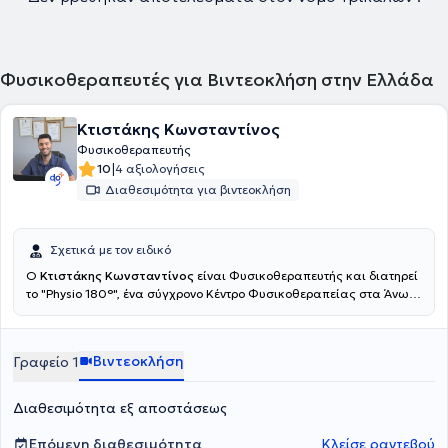
Φυσικοθεραπευτές για Βιντεοκλήση στην Ελλάδα
Κτιστάκης Κωνσταντίνος
Φυσικοθεραπευτής
|
10
4 αξιολογήσεις
Διαθεσιμότητα για βιντεοκλήση
Σχετικά με τον ειδικό
Ο
Κτιστάκης Κωνσταντίνος
είναι Φυσικοθεραπευτής και διατηρεί
το "Physio 180°", ένα σύγχρονο Κέντρο Φυσικοθεραπείας στα Άνω
Λιόσια. Εξειδικεύονται στην αντιμετώπιση του πόνου, την
αποκατάσταση αθλητικών τραυμάτων και τη βελτίωση της
κινητικής λειτουργίας. Παρέχουν υψηλής ποιότητας
Βιντεοκλήση
Γραφείο 1
φυσικοθεραπεία, βελονισμό και εξειδικευμένες τεχνικές
κινητοποίησης, προσαρμοσμένες στις ανάγκες του κάθε
ασθενούς.Ο απώτερος στόχος της θεραπείας τους είναι η πλήρη
Διαθεσιμότητα εξ αποστάσεως
επάνοδός σας στις καθημερινές και επαγγελματικές σας
δραστηριότητες, χωρίς πόνο και με βελτιωμένη λειτουργικότητα.
Επόμενη διαθεσιμότητα
Κλείσε ραντεβού