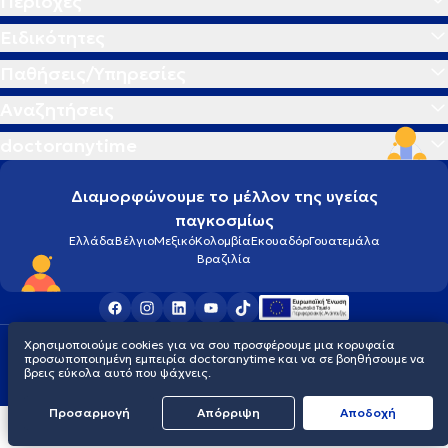
Περιοχές
Ειδικότητες
Παθήσεις/Υπηρεσίες
Αναζητήσεις
doctoranytime
Διαμορφώνουμε το μέλλον της υγείας
παγκοσμίως
Ελλάδα
Βέλγιο
Μεξικό
Κολομβία
Εκουαδόρ
Γουατεμάλα
Βραζιλία
Χρησιμοποιούμε cookies για να σου προσφέρουμε μια κορυφαία
Οροι χρήσης
Cookies
Πολιτική προστασίας προσωπικού απορρήτου
προσωποποιημένη εμπειρία doctoranytime και να σε βοηθήσουμε να
© 2026 doctoranytime
βρεις εύκολα αυτό που ψάχνεις.
Προσαρμογή
Απόρριψη
Aποδοχή