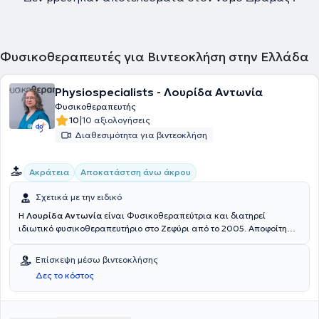
Φυσικοθεραπευτές για Βιντεοκλήση στην Ελλάδα
Physiospecialists - Λουρίδα Αντωνία
Φυσικοθεραπευτής
|
10
10 αξιολογήσεις
Διαθεσιμότητα για βιντεοκλήση
Ακράτεια
Αποκατάστση άνω άκρου
Σχετικά με την ειδικό
Η
Λουρίδα Αντωνία
είναι Φυσικοθεραπεύτρια και διατηρεί
ιδιωτικό φυσικοθεραπευτήριο στο Ζεφύρι από το 2005. Αποφοίτησε
από το Ανώτατο Τεχνολογικό Εκπαιδευτικό Ίδρυμα Αθηνών το 1995.
Έχει εξειδικευθεί σε
θεραπείες ακράτειας και πυελικού πόνου,
Επίσκεψη μέσω βιντεοκλήσης
καθώς και σε
αποκατάσταση άνω άκρου (hand therapy)
.Είναι
Δες το κόστος
μέλος του Πανελλήνιου Συλλόγου Φυσικοθεραπευτών και μέλος
του ΔΣ της Ελληνικής Επιστημονικής Εταιρείας Φυσικοθεραπείας.
Είναι επίσης μέλος του HCPC (Health Care Professions Council) της
Μεγάλης Βρετανίας. Στη μακρά πορεία της ως Κλινική