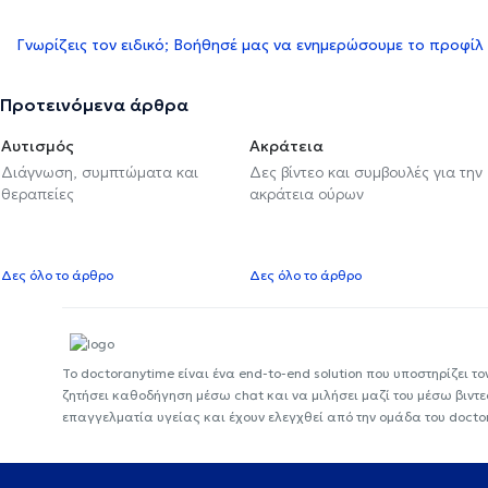
Γνωρίζεις τον ειδικό; Βοήθησέ μας να ενημερώσουμε το προφίλ
Προτεινόμενα άρθρα
Αυτισμός
Ακράτεια
Διάγνωση, συμπτώματα και
Δες βίντεο και συμβουλές για την
θεραπείες
ακράτεια ούρων
Δες όλο το άρθρο
Δες όλο το άρθρο
Το doctoranytime είναι ένα end-to-end solution που υποστηρίζει το
ζητήσει καθοδήγηση μέσω chat και να μιλήσει μαζί του μέσω βιντ
επαγγελματία υγείας και έχουν ελεγχθεί από την ομάδα του docto