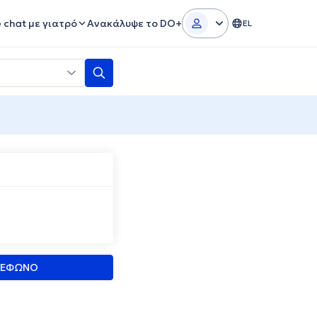
e chat με γιατρό
Ανακάλυψε το DO+
EL
ΛΕΦΩΝΟ