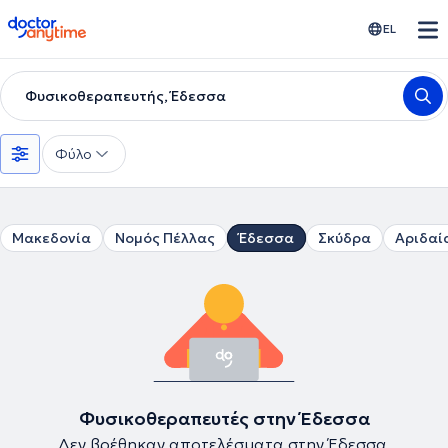
doctoranytime
EL
Φυσικοθεραπευτής, Έδεσσα
Φύλο
Μακεδονία
Νομός Πέλλας
Έδεσσα
Σκύδρα
Αριδαί
Φυσικοθεραπευτές στην Έδεσσα
Δεν βρέθηκαν αποτελέσματα στην Έδεσσα.