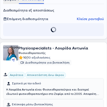
φυσικοθεραπεία, βελονισμό και εξειδικευμένες τεχνικές
κινητοποίησης, προσαρμοσμένες στις ανάγκες του κάθε
ασθενούς.Ο απώτερος στόχος της θεραπείας τους είναι η πλήρη
Διαθεσιμότητα εξ αποστάσεως
επάνοδός σας στις καθημερινές και επαγγελματικές σας
δραστηριότητες, χωρίς πόνο και με βελτιωμένη λειτουργικότητα.
Επόμενη διαθεσιμότητα
Κλείσε ραντεβού
Physiospecialists - Λουρίδα Αντωνία
Φυσικοθεραπευτής
|
10
10 αξιολογήσεις
Διαθεσιμότητα για βιντεοκλήση
Ακράτεια
Αποκατάστση άνω άκρου
Σχετικά με την ειδικό
Η
Λουρίδα Αντωνία
είναι Φυσικοθεραπεύτρια και διατηρεί
ιδιωτικό φυσικοθεραπευτήριο στο Ζεφύρι από το 2005. Αποφοίτησε
από το Ανώτατο Τεχνολογικό Εκπαιδευτικό Ίδρυμα Αθηνών το 1995.
Έχει εξειδικευθεί σε
θεραπείες ακράτειας και πυελικού πόνου,
Επίσκεψη μέσω βιντεοκλήσης
καθώς και σε
αποκατάσταση άνω άκρου (hand therapy)
.Είναι