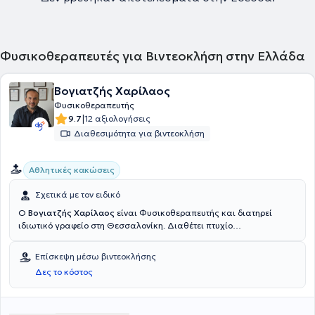
Φυσικοθεραπευτές για Βιντεοκλήση στην Ελλάδα
Βογιατζής Χαρίλαος
Φυσικοθεραπευτής
|
9.7
12 αξιολογήσεις
Διαθεσιμότητα για βιντεοκλήση
Αθλητικές κακώσεις
Σχετικά με τον ειδικό
Ο
Βογιατζής Χαρίλαος
είναι Φυσικοθεραπευτής και διατηρεί
ιδιωτικό γραφείο στη Θεσσαλονίκη. Διαθέτει πτυχίο
Κινησιοθεραπευτή και καθηγητή Φυσικής Αγωγής από την Εθνική
Αθλητική Ακαδημία Σόφιας και είναι Διδάκτορας στο τμήμα
Επίσκεψη μέσω βιντεοκλήσης
Φυσικοθεραπείας της Εθνικής Αθλητικής Ακαδημίας Σόφιας, στη
Δες το κόστος
Βουλγαρία. Εκπαιδεύτηκε στην Κινεζική Μεθοδική και τον
Βελονισμό στο τμήμα Φυσικοθεραπείας του Κέντρου
Μεταπτυχιακής Κατάρτισης της Εθνικής Αθλητικής Ακαδημίας
Σόφιας. Επιπλέον διαθέτει δίπλωμα για τη μέθοδο Mc Kenzie στη