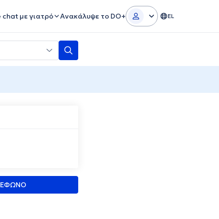
e chat με γιατρό
Ανακάλυψε το DO+
EL
ΛΕΦΩΝΟ