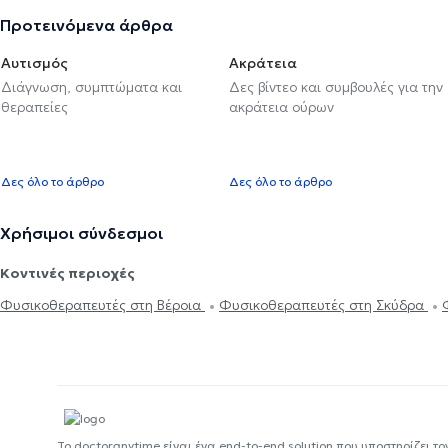
Προτεινόμενα άρθρα
Αυτισμός
Ακράτεια
Διάγνωση, συμπτώματα και
Δες βίντεο και συμβουλές για την
θεραπείες
ακράτεια ούρων
Δες όλο το άρθρο
Δες όλο το άρθρο
Χρήσιμοι σύνδεσμοι
Κοντινές περιοχές
Φυσικοθεραπευτές στη Βέροια
Φυσικοθεραπευτές στη Σκύδρα
Το doctoranytime είναι ένα end-to-end solution που υποστηρίζει το