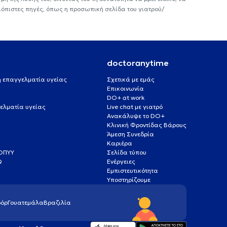
ιόπιστες πηγές, όπως η προσωπική σελίδα του γιατρού/
doctoranytime
 ή επαγγελματία υγείας
Σχετικά με εμάς
Επικοινωνία
DO+ at work
ελματία υγείας
Live chat με γιατρό
Ανακάλυψε το DO+
Κλινική Φροντίδας Βάρους
Άμεση Συνεδρία
Καριέρα
ΕΟΠΥΥ
Σελίδα τύπου
Q
Ενέργειες
ς
Εμπιστευτικότητα
Υποστηρίζουμε
όρ
Γουατεμάλα
Βραζιλία