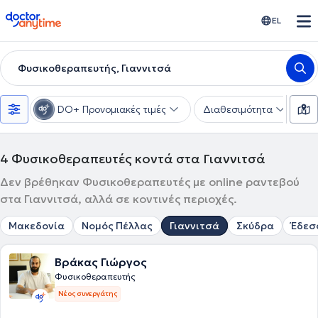
doctoranytime
EL
Φυσικοθεραπευτής, Γιαννιτσά
DO+ Προνομιακές τιμές
Διαθεσιμότητα
Υ
4
Φυσικοθεραπευτές κοντά στα Γιαννιτσά
Δεν βρέθηκαν Φυσικοθεραπευτές με online ραντεβού
στα Γιαννιτσά, αλλά σε κοντινές περιοχές.
Μακεδονία
Νομός Πέλλας
Γιαννιτσά
Σκύδρα
Έδεσ
Βράκας Γιώργος
Φυσικοθεραπευτής
Νέος συνεργάτης