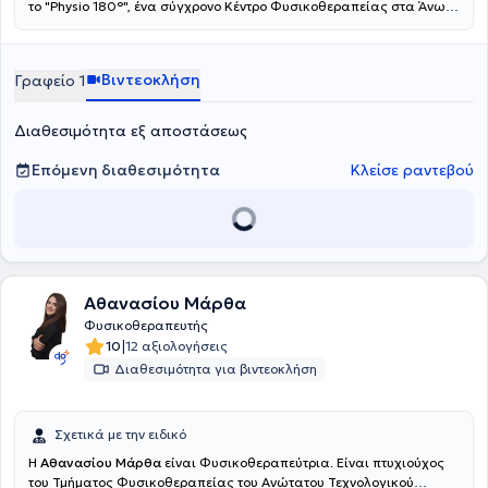
το "Physio 180°", ένα σύγχρονο Κέντρο Φυσικοθεραπείας στα Άνω
Λιόσια. Εξειδικεύονται στην αντιμετώπιση του πόνου, την
αποκατάσταση αθλητικών τραυμάτων και τη βελτίωση της
κινητικής λειτουργίας. Παρέχουν υψηλής ποιότητας
Βιντεοκλήση
Γραφείο 1
φυσικοθεραπεία, βελονισμό και εξειδικευμένες τεχνικές
κινητοποίησης, προσαρμοσμένες στις ανάγκες του κάθε
ασθενούς.Ο απώτερος στόχος της θεραπείας τους είναι η πλήρη
Διαθεσιμότητα εξ αποστάσεως
επάνοδός σας στις καθημερινές και επαγγελματικές σας
δραστηριότητες, χωρίς πόνο και με βελτιωμένη λειτουργικότητα.
Επόμενη διαθεσιμότητα
Κλείσε ραντεβού
Αθανασίου Μάρθα
Φυσικοθεραπευτής
|
10
12 αξιολογήσεις
Διαθεσιμότητα για βιντεοκλήση
Σχετικά με την ειδικό
Η
Αθανασίου Μάρθα
είναι Φυσικοθεραπεύτρια. Είναι πτυχιούχος
του Τμήματος Φυσικοθεραπείας του Ανώτατου Τεχνολογικού