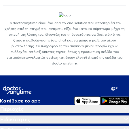
Το doctoranytime είναι ένα end-to-end solution που υποστηρίζει τον
χρήστη από τη στιγμή που αντιμετωπίζει ένα ιατρικό σύμπτωμα μέχρι τη
στιγμή της λύσης του, δίνοντάς του τη δυνατότητα να βρεί ειδικό, να
ζητήσει καθοδήγηση μέσω chat και να μιλήσει μαζί του μέσω
βιντεοκλήσης. Οι πληροφορίες του συγκεκριμένου προφίλ έχουν
συλλεχθεί από αξιόπιστες πηγές, όπως η προσωπική σελίδα του
γιατρού/επαγγελματία υγείας και έχουν ελεγχθεί από την ομάδα του
doctoranytime.
EL
Κατέβασε το app
Περιοχές
Ειδικότητες