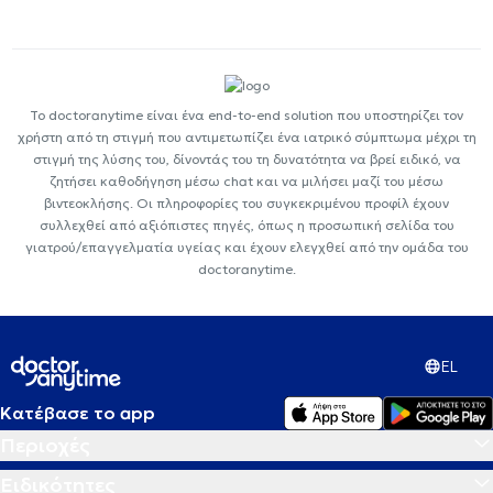
Το doctoranytime είναι ένα end-to-end solution που υποστηρίζει τον
χρήστη από τη στιγμή που αντιμετωπίζει ένα ιατρικό σύμπτωμα μέχρι τη
στιγμή της λύσης του, δίνοντάς του τη δυνατότητα να βρεί ειδικό, να
ζητήσει καθοδήγηση μέσω chat και να μιλήσει μαζί του μέσω
βιντεοκλήσης. Οι πληροφορίες του συγκεκριμένου προφίλ έχουν
συλλεχθεί από αξιόπιστες πηγές, όπως η προσωπική σελίδα του
γιατρού/επαγγελματία υγείας και έχουν ελεγχθεί από την ομάδα του
doctoranytime.
EL
Κατέβασε το app
Περιοχές
Ειδικότητες