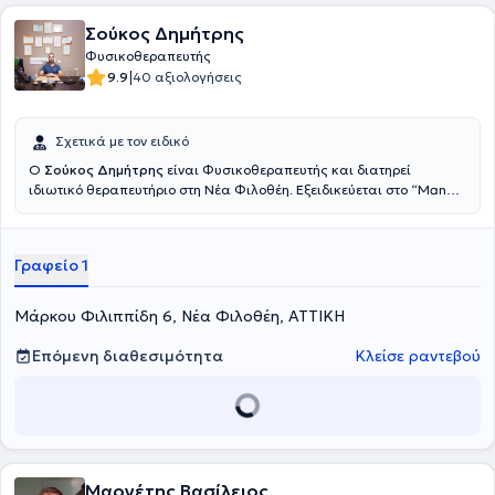
Σούκος Δημήτρης
Φυσικοθεραπευτής
|
9.9
40 αξιολογήσεις
Σχετικά με τον ειδικό
Ο
Σούκος Δημήτρης
είναι Φυσικοθεραπευτής και διατηρεί
ιδιωτικό θεραπευτήριο στη Νέα Φιλοθέη. Εξειδικεύεται στο “Manual
Therapy” ή όπως αλλιώς ονομάζεται χειροπρακτική.
Αναλυτικότερα, πέρα από την κλασική φυσιοθεραπεία ο κ. Σούκος
δουλεύει με τα χέρια ειδικές τεχνικές κινητοποίησης των
Γραφείο 1
αρθρώσεων του ανθρωπίνου σώματος. Αυτές οι τεχνικές στοχεύουν
στην αντιμετώπιση του προβλήματος και εν συνεχεία στην
ανακούφιση των συμπτωμάτων. Από το 2006 ως και σήμερα έχει
Mάρκου Φιλιππίδη 6, Νέα Φιλοθέη, ΑΤΤΙΚΗ
μεγάλη πείρα στο κομμάτι της φυσιοθεραπείας καθώς έχει υπάρξει
εργαζόμενος κατά κύριο λόγο σε ελληνικά νοσοκομεία και σε
Επόμενη διαθεσιμότητα
Κλείσε ραντεβού
κέντρα φυσικοθεραπείας. Σήμερα, τόσο στο ιδιωτικό του ιατρείο
όσο και σε κατ’ οίκον επισκέψεις, μπορεί να ανταπεξέλθει σε
οποιοδήποτε περιστατικό με κύριο στόχο τη δική σας εξυπηρέτηση.
Επιπρόσθετα, πέρα από τις κλασικές θεραπείες αποκατάστασης,
πραγματοποιεί και πελματογράφημα. Τέλος, έχει παρακολουθήσει
πλήθος σεμιναρίων και συνεδρίων πάνω στον τομέα του,
εμπλουτίζοντας έτσι τις γνώσεις του.
Μαργέτης Βασίλειος