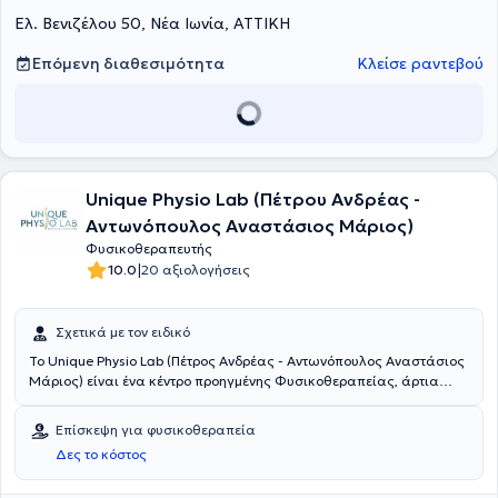
θεραπευτήρια. Αναλαμβάνει την αποκατάσταση Νευρολογικών
Ελ. Βενιζέλου 50, Νέα Ιωνία, ΑΤΤΙΚΗ
Παθήσεων (Εγκεφαλικών, Parkinson, Σκλήρυνση κατά Πλάκας) και
τέλος, εξειδικεύεται στη Μυοσκελετική αποκατάσταση.
Επόμενη διαθεσιμότητα
Κλείσε ραντεβού
Unique Physio Lab (Πέτρου Ανδρέας -
Αντωνόπουλος Αναστάσιος Μάριος)
Φυσικοθεραπευτής
|
10.0
20 αξιολογήσεις
Σχετικά με τον ειδικό
Το Unique Physio Lab (Πέτρος Ανδρέας - Αντωνόπουλος Αναστάσιος
Μάριος) είναι ένα κέντρο προηγμένης Φυσικοθεραπείας, άρτια
διαμορφωμένο και εξοπλισμένο με μηχανήματα τελευταίας
τεχνολογίας, που σκοπό έχει τη βέλτιστη παροχή υπηρεσιών
Επίσκεψη για φυσικοθεραπεία
απέναντι στον άνθρωπο. Οι υπεύθυνοι του κέντρου διαθέτουν
Δες το κόστος
κλινική εμπειρία τόσο σε μεγάλα κέντρα αποκατάστασης και
νοσοκομεία, όσο και σε ιδιωτικά θεραπευτήρια. Στο χώρο μας