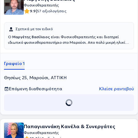
Φυσικοθεραπευτής
|
9.9
57 αξιολογήσεις
Σχετικά με τον ειδικό
Ο
Μαργέτης Βασίλειος
είναι Φυσικοθεραπευτής και διατηρεί
ιδιωτικό φυσικοθεραπευτήριο στο Μαρούσι. Απο πολύ μικρή ηλικία
μυήθηκε στην επιστήμη της φυσικοθεραπείας απο τους
Φυσικοθεραπευτές γονείς του, Μαργέτη Θεόκλητο και Έλενα
Παπαγιαννάκη. Το 2000 αποφοίτησε από την σχολή της
Γραφείο 1
φυσικοθεραπείας και έκτοτε εργάζεται με την εμπειρία που
απέκτησε δίπλα στους γονείς του, και με την πιο σύγχρονη
επιστημονική κατάρτιση σε νέες μεθόδους θεραπείας και
Θησέως 25, Μαρούσι, ΑΤΤΙΚΗ
αποκατάστασης. Βασικές αρχές του φυσικοθεραπευτηρίου, το
οποίο λειτουργεί από το 1980, είναι η αγάπη για το αντικείμενο της
Επόμενη διαθεσιμότητα
Κλείσε ραντεβού
φυσικοθεραπείας και το ενδιαφέρον για τους ασθενείς. Στόχος και
σκοπός είναι η πλήρης αποκατάσταση του ασθενούς και η
επανένταξή του στις καθημερινές ή αθλητικές του δραστηριότητες.
Παρέχονται πλήρη, εξειδικευμένα και εξατομικευμένα
προγράμματα αποκατάστασης ανάλογα με τις δραστηριότητες, την
ηλικία και τα φυσικά χαρακτηριστικά του κάθε ασθενούς
σεβόμενοι τη διαφορετικότητα του κάθε ανθρώπου.
Παπαγιαννάκη Κανέλα & Συνεργάτες
Φυσικοθεραπευτής