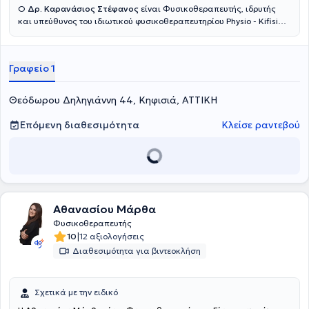
Ο
Δρ. Καρανάσιος Στέφανος
είναι Φυσικοθεραπευτής, ιδρυτής
και υπεύθυνος του ιδιωτικού φυσικοθεραπευτηρίου Physio - Kifisia
στην Κηφισιά. Είναι Επίκουρος Καθηγητής του τμήματος
Φυσικοθεραπείας του Πανεπιστημίου Δυτικής Αττικής με διδακτικό
αντικείμενο τη Μυοσκελετική Φυσικοθεραπεία. Κατέχει
Γραφείο 1
Μεταπτυχιακό τίτλο με εξειδίκευση στην αποκατάσταση της Άκρας
Χειρός από το Πανεπιστήμιο του Derby, UK και Μεταπτυχιακό τίτλο
σπουδών in Advanced Manipulative Physiotherapy από το
Θεόδωρου Δηληγιάννη 44, Κηφισιά, ΑΤΤΙΚΗ
Πανεπιστήμιο του Birmingham. Έχει εργαστεί ως Specialist
Musculoskeletal Physiotherapist σε κλινικές της Αγγλίας, σε
Επόμενη διαθεσιμότητα
Κλείσε ραντεβού
ιδιωτικά φυσικοθεραπευτήρια σε Θεσσαλονίκη και Αθήνα, και ως
Φυσικοθεραπευτής στην Ελληνική Ομοσπονδία Ποδηλασίας, ενώ
μέχρι και σήμερα διδάσκει σε μεταπτυχιακά σεμινάρια Manual
Therapy στον εκπαιδευτικό φορέα Hellenic OMT Diploma. Τέλος,
αριθμεί στο ενεργητικό του αρκετές ερευνητικές δημοσιεύσεις,
καθώς και παρουσιάσεις σε συνέδρια και είναι μέλος του
Πανελλήνιου Συλλόγου Φυσικοθεραπευτών (ΠΣΦ-ΝΠΔΔ)
Αθανασίου Μάρθα
Φυσικοθεραπευτής
|
10
12 αξιολογήσεις
Διαθεσιμότητα για βιντεοκλήση
Σχετικά με την ειδικό