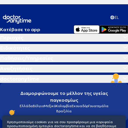
EL
Κατέβασε το app
Περιοχές
Ειδικότητες
Παθήσεις/Υπηρεσίες
Αναζητήσεις
doctoranytime
Διαμορφώνουμε το μέλλον της υγείας
παγκοσμίως
Ελλάδα
Βέλγιο
Μεξικό
Κολομβία
Εκουαδόρ
Γουατεμάλα
Βραζιλία
Χρησιμοποιούμε cookies για να σου προσφέρουμε μια κορυφαία
προσωποποιημένη εμπειρία doctoranytime και να σε βοηθήσουμε