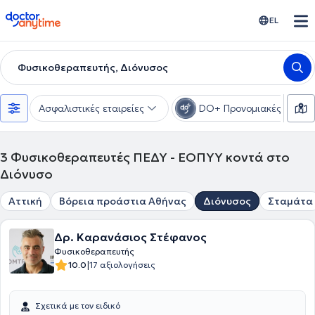
doctoranytime
EL
Φυσικοθεραπευτής, Διόνυσος
Ασφαλιστικές εταιρείες
DO+ Προνομιακές τιμές
3
Φυσικοθεραπευτές ΠΕΔΥ - ΕΟΠΥΥ κοντά στο
Διόνυσο
Αττική
Βόρεια προάστια Αθήνας
Διόνυσος
Σταμάτα
Δρ. Καρανάσιος Στέφανος
Φυσικοθεραπευτής
|
10.0
17 αξιολογήσεις
Σχετικά με τον ειδικό