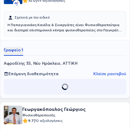
|
10.0
49 αξιολογήσεις
Σχετικά με την ειδικό
Η Παπαγιαννάκη Κανέλα & Συνεργάτες είναι Φυσικοθεραπεύτρια
και διατηρεί επιστημονικά κέντρα φυσικοθεραπείας στο Παγκράτι
και στο Νέο Ηράκλειο. Είναι πτυχιούχος Φυικοθεραπείας από το
Πανεπιστήμιο Δυτικής Αττικής. Έχει εξειδικευτεί σε πολλούς τομείς
του κλάδου της, όπως και σε πολλές μεθόδους θεραπείας με σκοπό
Γραφείο 1
την βελτιώση και την αντιμετώπιση διάφορων παθήσεων των
ασθενών της. Κατά τη διάρκεια των σπουδών της πραγματοποίησε
την πρακτική της άσκηση σε δημόσια νοσοκομεία, όπου απέκτησε
Αφροδίτης 35, Νέο Ηράκλειο, ΑΤΤΙΚΗ
εμπειρία περιστατικών διάφορων ιατρικών ειδικοτήτων όπως
ορθοπεδικά, νευρολογικά, παθολογικά, αθλητιατρικά, ενώ στο
Επόμενη διαθεσιμότητα
Κλείσε ραντεβού
παρελθόν εργάστηκε και ως εθελόντρια σε διάφορα κέντρα
φυσικοθεραπείας και αποκατάστασης. Επιπλέον, υπήρξε
επιστημονικός συνεργάτης στο Aegean College και στο
Μητροπολιτικό Κολλέγιο Αθηνών, καθώς και επιστημονικός
σύμβουλος σε μεγάλα γυμναστήρια και αθλητικούς συλλόγους.
Πέρα από αυτό όμως υπήρξε και μέλος διάφορων συλλόγων
σχετικών με την ειδικότητά της.
Γεωργακόπουλος Γεώργιος
Φυσικοθεραπευτής
|
9.7
10 αξιολογήσεις