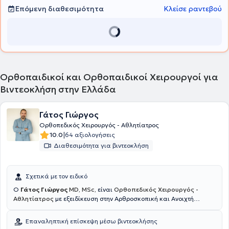
επιστημονικά συνέδρια στην Ελλάδα και το εξωτερικό, καθώς και
Επόμενη διαθεσιμότητα
Κλείσε ραντεβού
στη συγγραφή επιστημονικών άρθρων.
Ορθοπαιδικοί και Ορθοπαιδικοί Χειρουργοί για
Βιντεοκλήση στην Ελλάδα
Γάτος Γιώργος
Ορθοπεδικός Χειρουργός - Αθλητίατρος
|
10.0
64 αξιολογήσεις
Διαθεσιμότητα για βιντεοκλήση
Σχετικά με τον ειδικό
Ο
Γάτος Γιώργος
MD, MSc,
είναι
Ορθοπεδικός Χειρουργός -
Αθλητίατρος
με εξειδίκευση στην Αρθροσκοπική και Ανοιχτή
Χειρουργική Ώμου και Γόνατος, τις Αθλητικές Κακώσεις, την
Επανορθωτική χειρουργική και τις σύγχρονες συνδυαστικές
Επαναληπτική επίσκεψη μέσω βιντεοκλήσης
Βιολογικές θεραπείες. Διατηρεί ιδιωτικό ιατρείο στον Γέρακα, ενώ