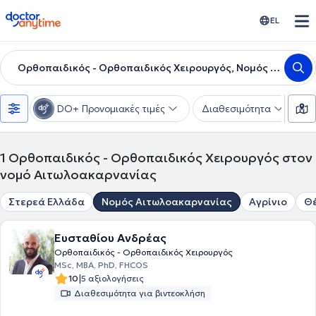
doctoranytime
EL
Ορθοπαιδικός - Ορθοπαιδικός Χειρουργός, Νομός Αιτωλοακαρνανίας
DO+ Προνομιακές τιμές
Διαθεσιμότητα
Υ
1
Ορθοπαιδικός - Ορθοπαιδικός Χειρουργός στον
νομό Αιτωλοακαρνανίας
Στερεά Ελλάδα
Νομός Αιτωλοακαρνανίας
Αγρίνιο
Θ
Ευσταθίου Ανδρέας
Ορθοπαιδικός - Ορθοπαιδικός Χειρουργός
MSc, MBA, PhD, FHCOS
|
10
5 αξιολογήσεις
Διαθεσιμότητα για βιντεοκλήση